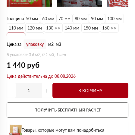
Толщина
50 мм
60 мм
70 мм
80 мм
90 мм
100 мм
110 мм
120 мм
130 мм
140 мм
150 мм
160 мм
170 мм
180 мм
Цена за
упаковку
м2
м3
В упаковке: 0.6 м2, 0.1 м3, 1 шт
1 440
руб
Цена действительна до 08.08.2026
-
+
В КОРЗИНУ
ПОЛУЧИТЬ БЕСПЛАТНЫЙ РАСЧЕТ
Товары, которые могут вам понадобиться