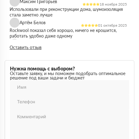
Максим Григорьев
18 ноября 2025
Использовали при реконструкции дома, шумоизоляция
стала заметно лучше
Артём Белов
01 октября 2025
Rockwool показал себя хорошо, ничего не крошится,
работать удобно даже одному
Денис Кравцов
10 сентября 2025
Оставить отзыв
Утепляли стены и перекрытия, монтаж простой, качество
достойное для своей цены
Роман Васильев
22 августа 2025
Нужна помощь с выбором?
Материал соответствует описанию, после утепления
Оставьте заявку, и мы поможем подобрать оптимальное
решение под ваши задачи и бюджет
расходы на отопление стали ниже
Олег Фёдоров
03 июля 2025
Брали для утепления кровли, плиты ровные,
укладываются плотно, щелей почти нет
Павел Антонов
14 июня 2025
Использовали для бани, утеплитель форму держит,
влаги не боится, монтаж прошёл без проблем
Андрей Лебедев
28 мая 2025
Работаем с Rockwool не первый раз, стабильное