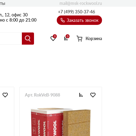
mail@msk-rockwool.ru
кты
Полы
+7 (499) 350-37-46
., 12, офис 30
Балкон
о с 8:00 до 21:00
Заказать звонок
Технолайт
Эсктра
0
0
Корзина
Оптима
Техноакустик
PROF
Акустик Баттс
Ультратонкий
105
ПРО
Арт. RokVeB-9088
50 мм
80
75 мм
100 мм
Руф Баттс