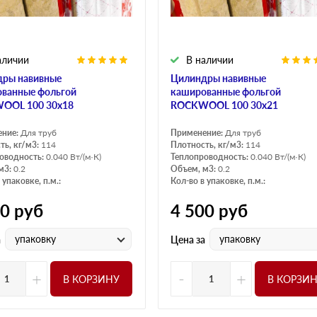
аличии
В наличии
ры навивные
Цилиндры навивные
ванные фольгой
кашированные фольгой
OOL 100 30х18
ROCKWOOL 100 30х21
ение:
Для труб
Применение:
Для труб
ть, кг/м3:
114
Плотность, кг/м3:
114
оводность:
0.040 Вт/(м·К)
Теплопроводность:
0.040 Вт/(м·К)
м3:
0.2
Объем, м3:
0.2
 упаковке, п.м.:
Кол-во в упаковке, п.м.:
20
руб
4 500
руб
упаковку
упаковку
а
Цена за
+
-
+
В КОРЗИНУ
В КОРЗИ