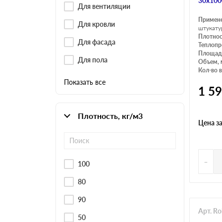
30х100
Для вентиляции
Примен
Для кровли
штукату
Плотнос
Для фасада
Теплопр
Площадь
Для пола
Объем, 
Кол-во в
Показать все
1 5
Плотность, кг/м3
Цена з
-
100
80
90
Арт. R
50