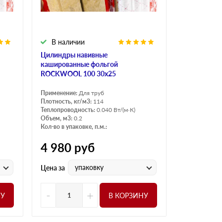
В наличии
Цилиндры навивные
кашированные фольгой
ROCKWOOL 100 30х25
Применение:
Для труб
Плотность, кг/м3:
114
Теплопроводность:
0.040 Вт/(м·К)
Объем, м3:
0.2
Кол-во в упаковке, п.м.:
4 980
руб
упаковку
Цена за
-
+
НУ
В КОРЗИНУ