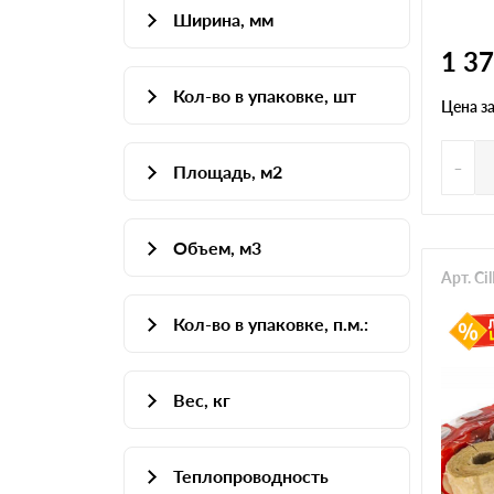
Ширина, мм
1200
1 3
600
2000
Кол-во в упаковке, шт
1000
7000
Цена з
1
1200
8000
-
Площадь, м2
3
2.4
4
Объем, м3
3.6
6
Арт. C
0.07
4.8
7
Кол-во в упаковке, п.м.:
0.2
6
0.12
7
Вес, кг
0.14
2
7.92
0.18
3
Теплопроводность
15