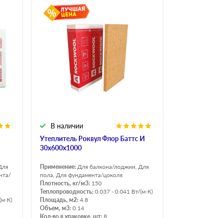
В наличии
Утеплитель Роквул Флор Баттс И
30х600х1000
Для
Применение:
Для балкона/лоджии, Для
нта/
пола, Для фундамента/цоколя
Плотность, кг/м3:
150
Теплопроводность:
0.037 - 0.041 Вт/(м·К)
(м·К)
Площадь, м2:
4.8
Объем, м3:
0.14
Кол-во в упаковке, шт:
8