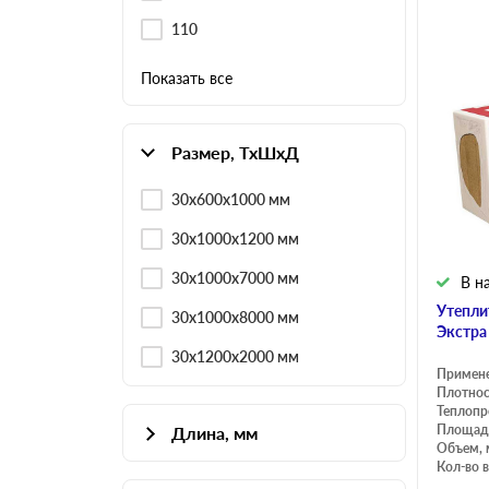
110
Показать все
Размер, ТхШхД
30х600х1000 мм
30х1000х1200 мм
30х1000х7000 мм
В н
Утепли
30х1000х8000 мм
Экстра
30х1200х2000 мм
Примен
Плотнос
Теплопр
Площадь
Длина, мм
Объем, 
Кол-во в
1000