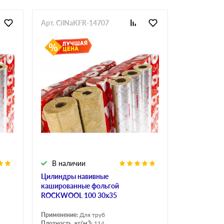
Арт. CilNaKFR-14707
В наличии
Цилиндры навивные
кашированные фольгой
ROCKWOOL 100 30х35
Применение:
Для труб
Плотность, кг/м3:
114