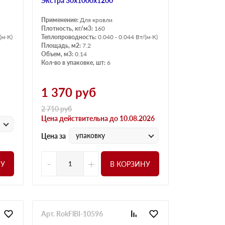
Экстра 30х1000х1200
Применение:
Для кровли
Плотность, кг/м3:
160
(м·К)
Теплопроводность:
0.040 - 0.044 Вт/(м·К)
Площадь, м2:
7.2
Объем, м3:
0.14
Кол-во в упаковке, шт:
6
1 370
руб
2 710
руб
Цена действительна до 10.08.2026
упаковку
Цена за
-
+
НУ
В КОРЗИНУ
Арт. RokFlBI-10596