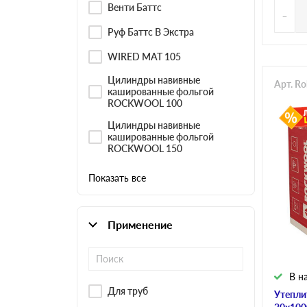
Венти Баттс
-
Руф Баттс В Экстра
WIRED MAT 105
Цилиндры навивные
Арт. R
кашированные фольгой
ROCKWOOL 100
Цилиндры навивные
кашированные фольгой
ROCKWOOL 150
Показать все
Применение
В н
Для труб
Утепли