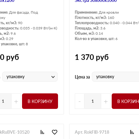
0х1200
Экстра 30х600х1000
ение:
Для фасада, Под
Применение:
Для кровли
рку
Плотность, кг/м3:
160
ть, кг/м3:
90
Теплопроводность:
0.040 - 0.044 Вт/
оводность:
0.035 - 0.039 Вт/(м·К)
Площадь, м2:
3.6
, м2:
9.6
Объем, м3:
0.14
м3:
0.29
Кол-во в упаковке, шт:
6
 упаковке, шт:
8
90
руб
1 370
руб
упаковку
упаковку
а
Цена за
+
-
+
В КОРЗИНУ
В КОРЗИ
okRuBVE-10520
Арт. RokFlB-9718