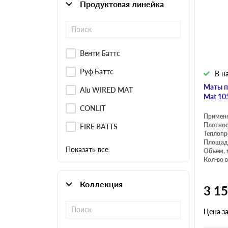
Продуктовая линейка
Плитные материалы
Венти Баттс
Руф Баттс
В н
Маты п
Alu WIRED MAT
Mat 10
CONLIT
Примен
Плотнос
FIRE BATTS
Теплопр
Площадь
Показать все
Объем, 
Кол-во в
Коллекция
3 1
Цена з