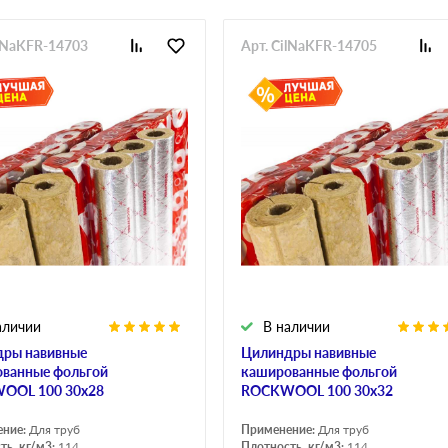
ilNaKFR-14703
Арт. CilNaKFR-14705
аличии
В наличии
ры навивные
Цилиндры навивные
ванные фольгой
кашированные фольгой
OOL 100 30х28
ROCKWOOL 100 30х32
ение:
Для труб
Применение:
Для труб
ть, кг/м3:
114
Плотность, кг/м3:
114