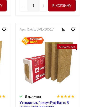
-
+
НУ
В КОРЗИНУ
Арт. RokRuBVE-10517
СКИДКА 50%
В наличии
Утеплитель Роквул Руф Баттс В