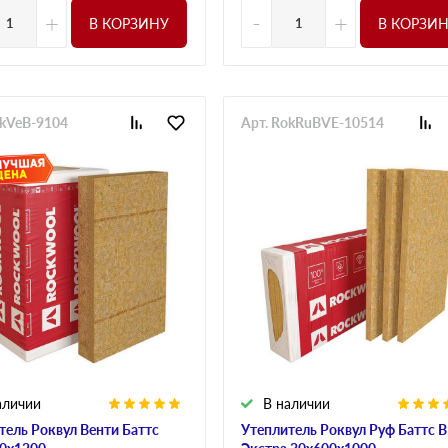
+
-
+
В КОРЗИНУ
В КОРЗИ
okVeB-9104
Арт. RokRuBVE-10514
аличии
В наличии
тель Роквул Венти Баттс
Утеплитель Роквул Руф Баттс В