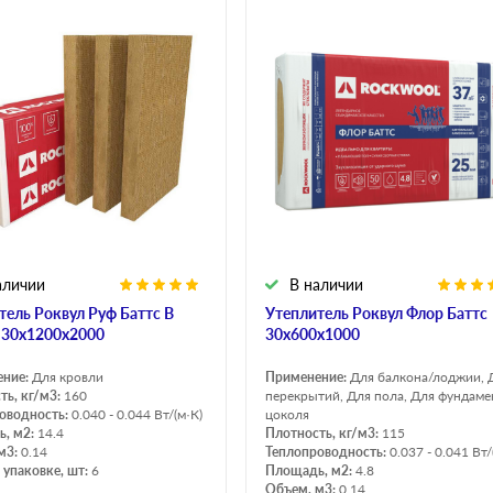
аличии
В наличии
тель Роквул Руф Баттс В
Утеплитель Роквул Флор Баттс
 30х1200х2000
30х600х1000
ение:
Для кровли
Применение:
Для балкона/лоджии, 
ть, кг/м3:
160
перекрытий, Для пола, Для фундаме
оводность:
0.040 - 0.044 Вт/(м·К)
цоколя
, м2:
14.4
Плотность, кг/м3:
115
м3:
0.14
Теплопроводность:
0.037 - 0.041 Вт/
 упаковке, шт:
6
Площадь, м2:
4.8
Объем, м3:
0.14