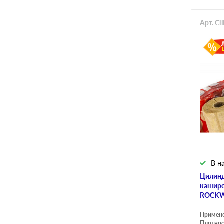
Арт. C
В н
Цилинд
каширо
ROCKW
Примен
Плотнос