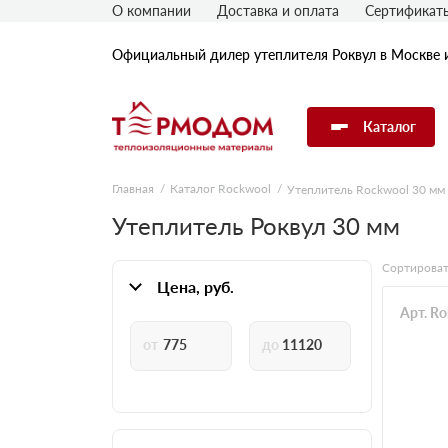
О компании
Доставка и оплата
Сертификат
Официальный дилер утеплителя Роквул в Москве 
Каталог
Главная
Каталог Rockwool
Утеплитель Rockwool 30 мм
Утеплитель Rockwool
Утеплитель Роквул 30 мм
Сортироват
Утеплитель Технониколь
Цена, руб.
Арт. R
Утеплитель Penoplex
Утеплитель Knauf
Утеплитель Isover