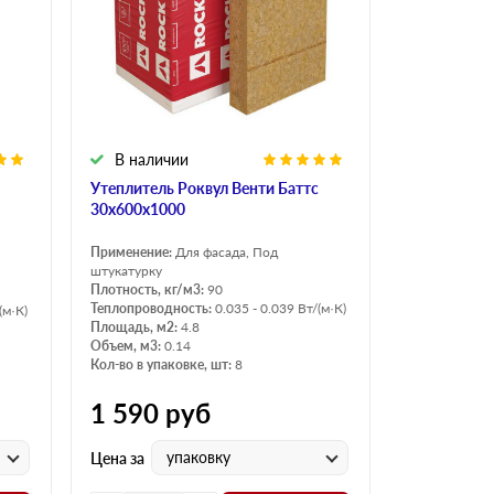
Н Оптима
Д Оптима
В Оптима
Д Стандарт
Н Экстра
В наличии
Применение
Утеплитель Роквул Венти Баттс
Для стен
30х600х1000
Для пола
Применение:
Для фасада, Под
Для фундамента
штукатурку
Плотность, кг/м3:
90
Для потолков
Теплопроводность:
0.035 - 0.039 Вт/(м·К)
(м·К)
Площадь, м2:
4.8
Объем, м3:
0.14
Кол-во в упаковке, шт:
8
1 590
руб
упаковку
Цена за