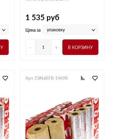
1 535
руб
упаковку
Цена за
-
+
НУ
В КОРЗИНУ
Арт. CilNaKFR-14698