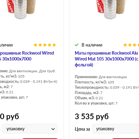
Оптима
Оптима
Н Оптима
Д Оптима
Д Оптима
Д Экстра
50 мм
50 мм
100 мм
100 мм
аличии
В наличии
Техническая изоляция
Толщина
рошивные Rockwool Wired
Маты прошивные Rockwool Alu
Цилиндры навивные
50 мм
5 30х1000х7000
Wired Mat 105 30х1000х7000 (с
Lamella Mat L
100 мм
фольгой)
ение:
Для вентиляции, Для труб
Industrial Batts 80
120 мм
ть, кг/м3:
105
Применение:
Для вентиляции
оводность:
0.039 - 0.191 Вт/(м·К)
Плотность, кг/м3:
105
CONLIT SL 150
150 мм
, м2:
7
Теплопроводность:
0.039 - 0.191 Вт/
м3:
0.21
Площадь, м2:
7
 упаковке, шт:
7
Объем, м3:
0.21
Кол-во в упаковке, шт:
7
50
руб
3 535
руб
упаковку
упаковку
а
Цена за