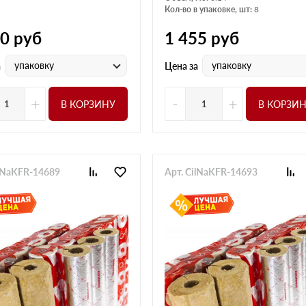
Кол-во в упаковке, шт:
8
70
руб
1 455
руб
упаковку
упаковку
а
Цена за
+
-
+
В КОРЗИНУ
В КОРЗИ
ilNaKFR-14689
Арт. CilNaKFR-14693