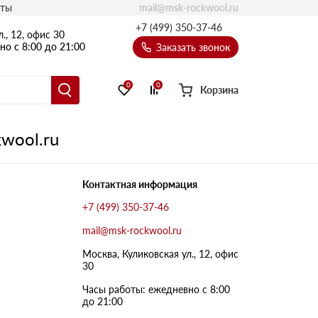
mail@msk-rockwool.ru
кты
Полы
+7 (499) 350-37-46
., 12, офис 30
Балкон
о с 8:00 до 21:00
Заказать звонок
Технолайт
Эсктра
0
0
Корзина
Оптима
Техноакустик
wool.ru
PROF
Акустик Баттс
Контактная информация
Ультратонкий
+7 (499) 350-37-46
105
ПРО
mail@msk-rockwool.ru
50 мм
Москва, Куликовская ул., 12, офис
80
75 мм
30
100 мм
Часы работы: ежедневно с 8:00
Руф Баттс
до 21:00