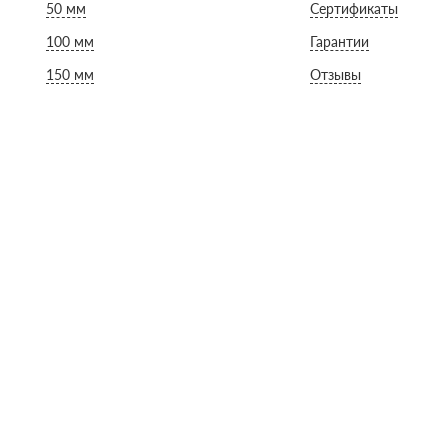
Оптима
Оптима
50 мм
Сертификаты
Н Оптима
Д Оптима
100 мм
Гарантии
Д Оптима
Д Экстра
150 мм
Отзывы
50 мм
50 мм
100 мм
100 мм
Техническая изоляция
Толщина
Цилиндры навивные
50 мм
Lamella Mat L
100 мм
Industrial Batts 80
120 мм
CONLIT SL 150
150 мм