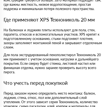
конструкции требуется больше. Зато материал подходит там,
где важны жесткость, низкое водопоглощение, простая
подрезка и минимальная потеря полезного пространства.
Где применяют XPS Технониколь 20 мм
На балконах и лоджиях плиты используют для пола, стен,
парапета, откосов и вспомогательных участков. XPS крепят к
подготовленному основанию, стыки подгоняют плотнее,
зазоры заполняют монтажной пеной и закрывают отделочным
слоем.
Для пола экструдированный пенополистирол Технониколь 20
мм применяют с учетом основания, нагрузки и дальнейшего
покрытия. Если сверху будет стяжка, листовой настил или
финишная отделка, нужно заранее проверить высоту всего
пирога.
Что учесть перед покупкой
Перед заказом нужно определить место монтажа: балкон,
лоджия, стена, откос, пол или дополнительный слой
утепления. От этого зависит серия Технониколь, количество
упаковок, схема раскладки, клей, крепеж и материалы для