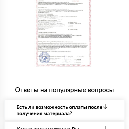
Ответы на популярные вопросы
Есть ли возможность оплаты после
получения материала?
Да. Самый распространенный способ оплаты у нас
- оплата по факту получения товара. При этом,