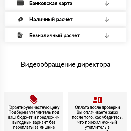
Банковская карта
Наличный расчёт
Оплата банковской картой, через Интернет, возможна через
системы электронных платежей.
Безналичный расчёт
Вы можете оплатить наличными по факту приема
Минимальная сумма платежа — 1 рубль.
материала после проверки качества и количества
Максимальная сумма платежа отсутствует.
заказанного материала.
Менеджер отправит Вам счет, Вы проверяете номенклатуру
Номер карты (PAN) должен иметь не менее 15 и не более 19
товара, количество. После оплаты осуществляется доставка
символов
либо Вы забираете товар со склада самовывоза.
Видеообращение директора
Мы принимаем платежи с сайта по следующим банковским
картам
Гарантируем честную цену
Оплата после проверки
Подберем утеплитель под
Вы оплачиваете заказ
ваш бюджет и предложим
после того, как убедитесь,
выгодный вариант без
что приехал нужный
переплаты за лишние
утеплитель в