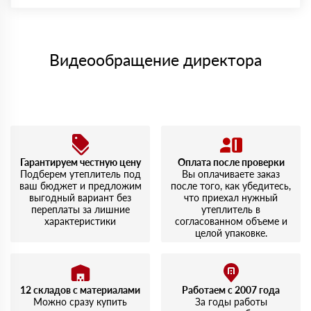
материала после проверки качества и количества
Максимальная сумма платежа отсутствует.
заказанного материала.
Менеджер отправит Вам счет, Вы проверяете номенклатуру
Номер карты (PAN) должен иметь не менее 15 и не более 19
товара, количество. После оплаты осуществляется доставка
символов
либо Вы забираете товар со склада самовывоза.
Видеообращение директора
Мы принимаем платежи с сайта по следующим банковским
картам
Гарантируем честную цену
Оплата после проверки
Подберем утеплитель под
Вы оплачиваете заказ
ваш бюджет и предложим
после того, как убедитесь,
выгодный вариант без
что приехал нужный
переплаты за лишние
утеплитель в
характеристики
согласованном объеме и
целой упаковке.
12 складов с материалами
Работаем с 2007 года
Можно сразу купить
За годы работы