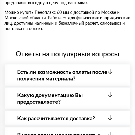
предложит выгодную цену под ваш заказ.
Можно купить Пеноплэкс 60 мм с доставкой по Москве и
Московской области. Работаем для физических и юридических
лиц, доступны наличный и безналичный расчет, самовывоз и
поставка на объект.
Ответы на популярные вопросы
Есть ли возможность оплаты после
получения материала?
Да. Самый распространенный способ оплаты у нас
- оплата по факту получения товара. При этом,
Какую документацию Вы
если доставленный товар был ненадлежащего
предоставляете?
качества, то Вы вправе от него отказаться.
С каждой товарной позицией мы предоставляем
все сертификаты и паспорта качества, а также
Как рассчитывается доставка?
товарно-транспортную накладную.
После оформления заявки с Вами свяжется
персональный менеджер для уточнения деталей
В какое время можно приехать к