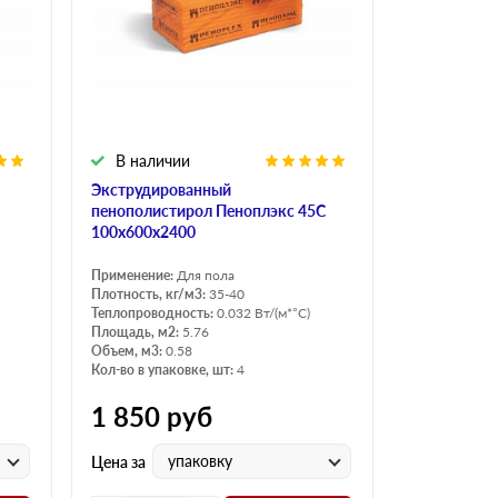
Н Оптима
Д Оптима
В Оптима
Д Стандарт
Н Экстра
В наличии
Применение
Экструдированный
Для стен
пенополистирол Пеноплэкс 45С
Для пола
100х600х2400
Для фундамента
Применение:
Для пола
Плотность, кг/м3:
35-40
Для потолков
Теплопроводность:
0.032 Вт/(м*°C)
Площадь, м2:
5.76
Объем, м3:
0.58
Кол-во в упаковке, шт:
4
1 850
руб
упаковку
Цена за