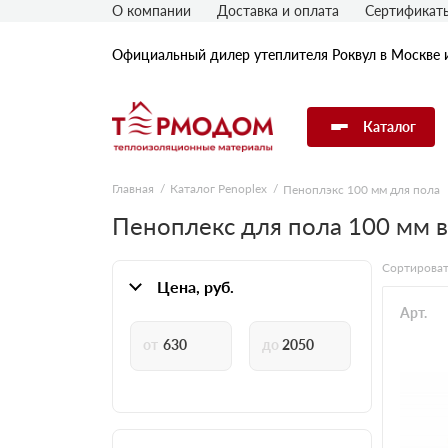
О компании
Доставка и оплата
Сертификат
Официальный дилер утеплителя Роквул в Москве 
Каталог
Главная
Каталог Penoplex
Пеноплэкс 100 мм для пола
Утеплитель Rockwool
Пеноплекс для пола 100 мм 
Сортироват
Утеплитель Технониколь
Цена, руб.
Арт.
Утеплитель Penoplex
Утеплитель Knauf
Утеплитель Isover