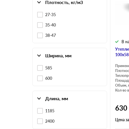
Плотность, кг/м3
27-35
Плитные материалы
35-40
38-47
В н
Утепли
100х58
Ширина, мм
Примен
585
Плотнос
Теплопр
600
Площадь
Объем, 
Кол-во в
Длина, мм
630
1185
Цена з
2400