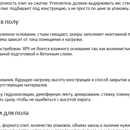
прочность плит на сжатие. Утеплитель должен выдерживать вес ст
экс подбирают под конструкцию, а не просто по цене за упаковку.
в полу
вленное основание, стыки смещают, зазоры заполняют монтажной п
ма зависит от типа помещения и нагрузки.
стребован: XPS не боится влажного основания так, как волокнисты
чаной подготовкой и бетонным слоем.
ования, будущую нагрузку, высоту конструкции и способ закрытия у
путствующих материалов.
, гидроизоляцию, демпферную ленту, армирование, стяжку, пленку 
ь сразу, чтобы не ошибиться с высотой пирога.
м для пола
, формата плит, количества упаковок, объема заказа и наличия нуж