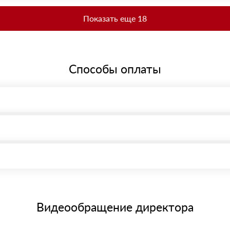
Показать еще 18
Способы оплаты
, возможна через системы электронных платежей.
иема материала после проверки качества и количества заказанного
15 и не более 19 символов
е номенклатуру товара, количество. После оплаты осуществляется 
щим банковским картам
Видеообращение директора