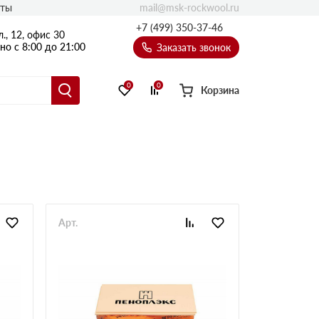
mail@msk-rockwool.ru
кты
Полы
+7 (499) 350-37-46
., 12, офис 30
Балкон
о с 8:00 до 21:00
Заказать звонок
Технолайт
Эсктра
0
0
Корзина
Оптима
Техноакустик
PROF
Акустик Баттс
Ультратонкий
105
ПРО
Арт.
50 мм
80
75 мм
100 мм
Руф Баттс