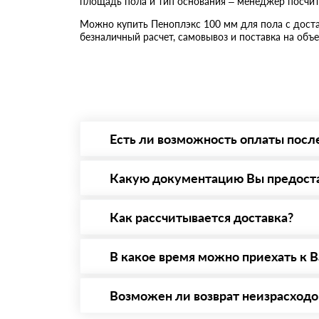
площадь пола и тип основания – менеджер посчит
Можно купить Пеноплэкс 100 мм для пола с доста
безналичный расчет, самовывоз и поставка на объе
Есть ли возможность оплаты посл
Да. Самый распространенный способ оплаты 
то Вы вправе от него отказаться.
Какую документацию Вы предост
С каждой товарной позицией мы предоставл
Как рассчитывается доставка?
После оформления заявки с Вами свяжется п
стоимости и сроков доставки, которые впос
В какое время можно приехать к В
Приехать в офис можно с 08.00 до 20.00. Н
Возможен ли возврат неизрасход
Да. Если у Вас остались неиспользованные 