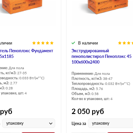
Оптима
Оптима
Н Оптима
Д Оптима
Д Оптима
Д Экстра
50 мм
50 мм
100 мм
100 мм
аличии
В наличии
Техническая изоляция
Толщина
тель Пеноплэкс Фундамент
Экструдированный
Цилиндры навивные
50 мм
5х1185
пенополистирол Пеноплэкс 45
Lamella Mat L
100 мм
100х600х2400
ение:
Для пола
Industrial Batts 80
120 мм
ть, кг/м3:
27-35
Применение:
Для пола
оводность:
0.033 Вт/(м*°C)
Плотность, кг/м3:
38-47
CONLIT SL 150
150 мм
, м2:
2.77
Теплопроводность:
0.032 Вт/(м*°C)
м3:
0.28
Площадь, м2:
5.76
 упаковке, шт:
4
Объем, м3:
0.58
Кол-во в упаковке, шт:
4
руб
2 050
руб
упаковку
упаковку
а
Цена за