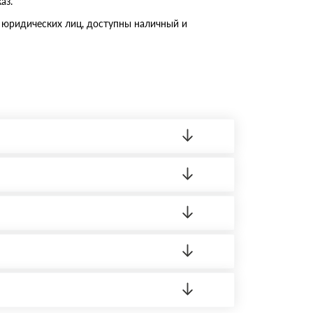
аз.
 юридических лиц, доступны наличный и
ленный товар был ненадлежащего качества,
ортную накладную.
редает заявку нашему логисту для оценки
усĸа в Бизнес-центр.
аших менеджеров.