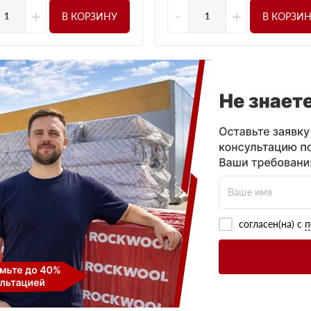
+
-
+
В КОРЗИНУ
В КОРЗИ
согласен(на) с
п