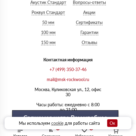
Акустик Стандарт
Вопросы-ответы
Роквул Стандарт
Акции
50 мм
Сертификаты
100 мм
Гарантии
150 мм
Отзывы
Контактная информация
+7 (499) 350-37-46
mail@msk-rockwool.ru
Москва, Куликовская ул., 12, офис
30
Часы работы: ежедневно с 8:00
до 21:00
Свяжемся когда Вам удобнее
Мы используем
cookie
для работы сайта
Ок
0
0
Выберите удобный день