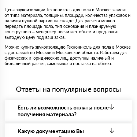
Цена звукоизоляции Технониколь для пола в Москве зависит
от типа материала, толщины, площади, количества упаковок и
наличия нужной партии на складе. Для расчета можно
передать площадь пола, тип основания и планируемую
конструкцию – менеджер посчитает объем и предложит
выгодную цену под ваш заказ.
Можно купить звукоизоляцию Технониколь для пола в Москве
с доставкой по Москве и Московской области. Работаем для
физических и юридических лиц, доступны наличный и
безналичный расчет, самовывоз и поставка на объект.
Ответы на популярные вопросы
Есть ли возможность оплаты после
получения материала?
Да. Самый распространенный способ оплаты у нас
- оплата по факту получения товара. При этом,
Какую документацию Вы
если доставленный товар был ненадлежащего