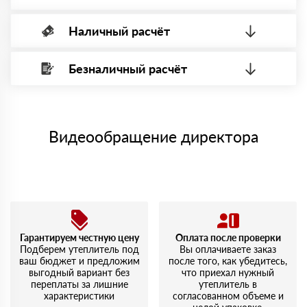
Наличный расчёт
Оплата банковской картой, через Интернет, возможна через
системы электронных платежей.
Безналичный расчёт
Вы можете оплатить наличными по факту приема
Минимальная сумма платежа — 1 рубль.
материала после проверки качества и количества
Максимальная сумма платежа отсутствует.
заказанного материала.
Менеджер отправит Вам счет, Вы проверяете номенклатуру
Номер карты (PAN) должен иметь не менее 15 и не более 19
товара, количество. После оплаты осуществляется доставка
символов
либо Вы забираете товар со склада самовывоза.
Видеообращение директора
Мы принимаем платежи с сайта по следующим банковским
картам
Гарантируем честную цену
Оплата после проверки
Подберем утеплитель под
Вы оплачиваете заказ
ваш бюджет и предложим
после того, как убедитесь,
выгодный вариант без
что приехал нужный
переплаты за лишние
утеплитель в
характеристики
согласованном объеме и