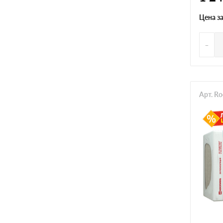
Цена з
-
Арт. R