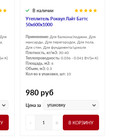
В наличии
Утеплитель Роквул Лайт Баттс
50х600х1000
 Для
Применение:
Для балкона/лоджии, Для
а,
мансарды, Для перегородок, Для пола,
Для стен, Для фундамента/цоколя
Плотность, кг/м3:
30-40
(м·К)
Теплопроводность:
0.036 - 0.041 Вт/(м·К)
Площадь, м2:
6
Объем, м3:
0.3
Кол-во в упаковке, шт:
10
980
руб
упаковку
Цена за
-
+
НУ
В КОРЗИНУ