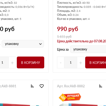
ть, кг/м3:
32
Плотность, кг/м3:
40-50
оводность:
0,036 Вт/(м°К)
Теплопроводность:
0.035 - 0.040 Вт/
, м2:
3
Площадь, м2:
2.4
м3:
0,3
Объем, м3:
0.24
 упаковке, шт:
5
Кол-во в упаковке, шт:
4
10
руб
990
руб
1 655
руб
Цена действительна до 07.08.2
упаковку
а
упаковку
Цена за
+
-
+
В КОРЗИНУ
В КОРЗИ
ocAkB-8881
Арт. RocAkB-8882