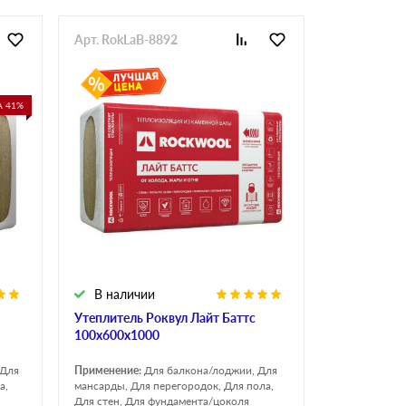
Арт. RokLaB-8892
 41%
В наличии
Утеплитель Роквул Лайт Баттс
100х600х1000
 Для
Применение:
Для балкона/лоджии, Для
а,
мансарды, Для перегородок, Для пола,
Для стен, Для фундамента/цоколя