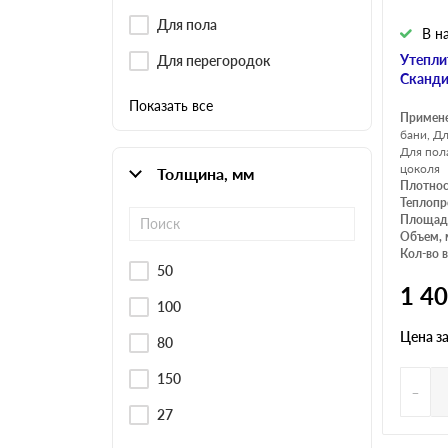
Для пола
В н
Утепли
Для перегородок
Сканди
Показать все
Примен
бани, Д
Для пол
цоколя
Толщина, мм
Плотнос
Теплопр
Площадь
Объем, 
Кол-во в
50
1 4
100
Цена з
80
150
-
27