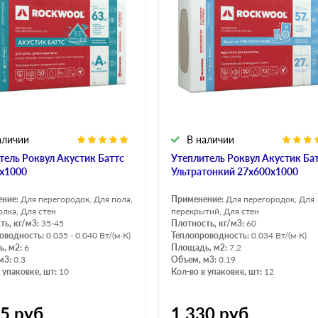
аличии
В наличии
тель Роквул Акустик Баттс
Утеплитель Роквул Акустик Ба
х1000
Ультратонкий 27х600х1000
ение:
Для перегородок, Для пола,
Применение:
Для перегородок, Для
олка, Для стен
перекрытий, Для стен
ть, кг/м3:
35-45
Плотность, кг/м3:
60
оводность:
0.035 - 0.040 Вт/(м·К)
Теплопроводность:
0.034 Вт/(м·К)
, м2:
6
Площадь, м2:
7.2
м3:
0.3
Объем, м3:
0.19
 упаковке, шт:
10
Кол-во в упаковке, шт:
12
45
руб
1 330
руб