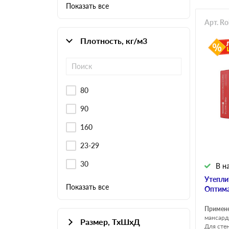
Показать все
Арт. R
Плотность, кг/м3
80
90
160
23-29
30
В н
Утепли
Показать все
Оптима
Примен
мансард
Размер, ТхШхД
Для сте