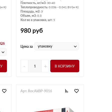
Плотность, кг/м3:
30-40
(м·К)
Теплопроводность:
0.036 - 0.041 Вт/(м·К)
Площадь, м2:
3
Объем, м3:
0.3
Кол-во в упаковке, шт:
5
980
руб
026
упаковку
Цена за
-
+
НУ
В КОРЗИНУ
Арт. RocAkBP-9016