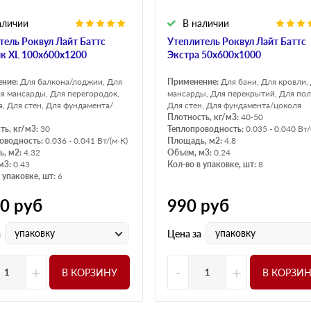
аличии
В наличии
тель Роквул Лайт Баттс
Утеплитель Роквул Лайт Баттс
к XL 100х600х1200
Экстра 50х600х1000
ение:
Для балкона/лоджии, Для
Применение:
Для бани, Для кровли,
ля мансарды, Для перегородок,
мансарды, Для перекрытий, Для пол
а, Для стен, Для фундамента/
Для стен, Для фундамента/цоколя
Плотность, кг/м3:
40-50
ть, кг/м3:
30
Теплопроводность:
0.035 - 0.040 Вт/
оводность:
0.036 - 0.041 Вт/(м·К)
Площадь, м2:
4.8
, м2:
4.32
Объем, м3:
0.24
м3:
0.43
Кол-во в упаковке, шт:
8
 упаковке, шт:
6
00
руб
990
руб
упаковку
упаковку
а
Цена за
+
-
+
В КОРЗИНУ
В КОРЗИ