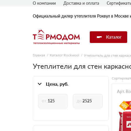
О компании
Доставка и оплата
Сертификат
Официальный дилер утеплителя Роквул в Москве 
Каталог
Главная
Каталог Rockwool
Утеплитель для стен каркас
Утеплитель Rockwool
Утеплители для стен каркасн
Сортироват
Утеплитель Технониколь
Цена, руб.
Арт. R
Утеплитель Penoplex
Утеплитель Knauf
Утеплитель Isover