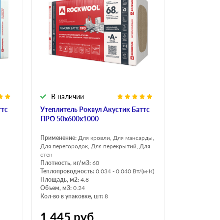
В наличии
ттс
Утеплитель Роквул Акустик Баттс
ПРО 50х600х1000
Применение:
Для кровли, Для мансарды,
Для перегородок, Для перекрытий, Для
стен
Плотность, кг/м3:
60
Теплопроводность:
0.034 - 0.040 Вт/(м·К)
Площадь, м2:
4.8
Объем, м3:
0.24
Кол-во в упаковке, шт:
8
1 445
руб