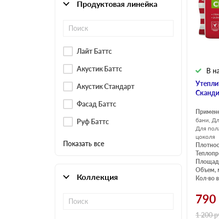
Продуктовая линейка
Плитные материалы
Лайт Баттс
Акустик Баттс
В н
Утепли
Акустик Стандарт
Сканди
Фасад Баттс
Примен
бани, Д
Руф Баттс
Для пол
цоколя
Показать все
Плотнос
Теплопр
Площадь
Объем, 
Коллекция
Кол-во в
790
1 200
р