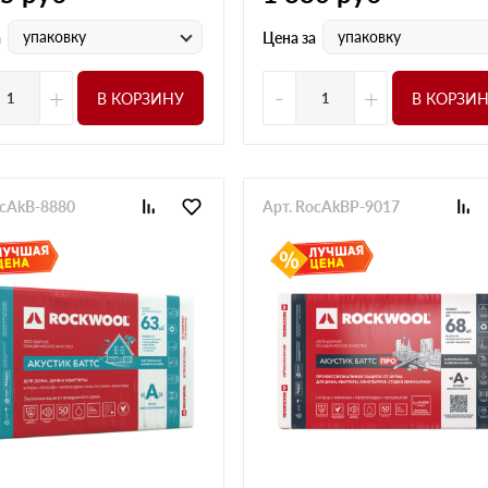
упаковку
упаковку
а
Цена за
+
-
+
В КОРЗИНУ
В КОРЗИ
ocAkB-8880
Арт. RocAkBP-9017