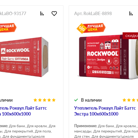
okLaBO-93177
Арт. RokLaBE-8898
СКИДКА
аличии
В наличии
тель Роквул Лайт Баттс
Утеплитель Роквул Лайт Баттс
 100х600х1000
Экстра 100х600х1000
ение:
Для бани, Для кровли, Для
Применение:
Для бани, Для кровли,
ы, Для перекрытий, Для пола,
мансарды, Для перекрытий, Для пол
н, Для фундамента/цоколя
Для стен, Для фундамента/цоколя