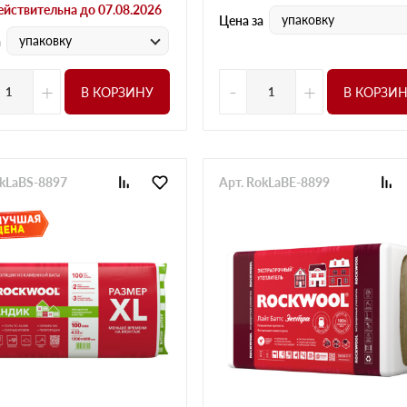
ействительна до 07.08.2026
упаковку
Цена за
упаковку
а
+
-
+
В КОРЗИНУ
В КОРЗИ
okLaBS-8897
Арт. RokLaBE-8899