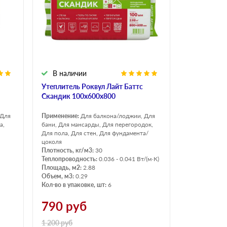
Н Оптима
Д Оптима
В Оптима
Д Стандарт
Н Экстра
В наличии
Применение
Утеплитель Роквул Лайт Баттс
Для стен
Скандик 100х600х800
Для пола
 Для
Применение:
Для балкона/лоджии, Для
Для фундамента
а,
бани, Для мансарды, Для перегородок,
Для пола, Для стен, Для фундамента/
Для потолков
цоколя
Плотность, кг/м3:
30
Теплопроводность:
0.036 - 0.041 Вт/(м·К)
Площадь, м2:
2.88
Объем, м3:
0.29
Кол-во в упаковке, шт:
6
790
руб
1 200
руб