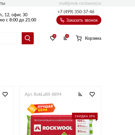
mail@msk-rockwool.ru
кты
Полы
+7 (499) 350-37-46
., 12, офис 30
Балкон
о с 8:00 до 21:00
Заказать звонок
Технолайт
Эсктра
0
0
Корзина
Оптима
Техноакустик
PROF
Акустик Баттс
Ультратонкий
105
ПРО
Арт. RokLaBS-8894
50 мм
80
75 мм
СКИДКА 35%
100 мм
Руф Баттс