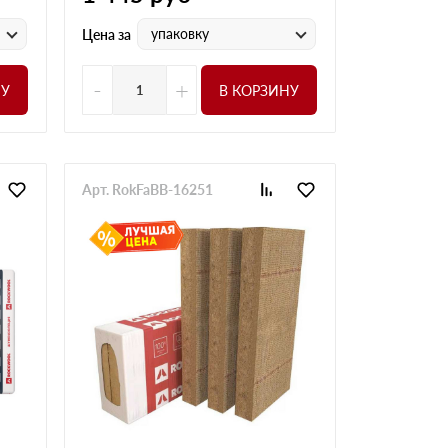
упаковку
Цена за
-
+
НУ
В КОРЗИНУ
Арт. RokFaBB-16251