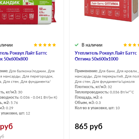
Оптима
Оптима
Н Оптима
Д Оптима
Д Оптима
Д Экстра
50 мм
50 мм
100 мм
100 мм
аличии
В наличии
Техническая изоляция
Толщина
тель Роквул Лайт Баттс
Утеплитель Роквул Лайт Баттс
Цилиндры навивные
50 мм
к 50х600х800
Оптима 50х600х1000
Lamella Mat L
100 мм
ение:
Для балкона/лоджии, Для
Применение:
Для бани, Для кровли,
Industrial Batts 80
120 мм
ля мансарды, Для перегородок,
мансарды, Для перекрытий, Для пол
а, Для стен, Для фундамента/
Для стен, Для фундамента/цоколя
CONLIT SL 150
150 мм
Плотность, кг/м3:
32
ть, кг/м3:
30
Теплопроводность:
0,036 Вт/м*°С
оводность:
0.036 - 0.041 Вт/(м·К)
Площадь, м2:
6
, м2:
5.76
Объем, м3:
0.3
м3:
0.29
Кол-во в упаковке, шт:
10
 упаковке, шт:
12
руб
865
руб
уб