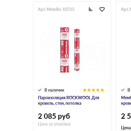
Арт. MemRo-10735
Арт.
В наличии
В
Пароизоляция ROCKWOOL Для
Мем
кровель, стен, потолка
кров
2 085
руб
2 
Цена за упаковку
Цена