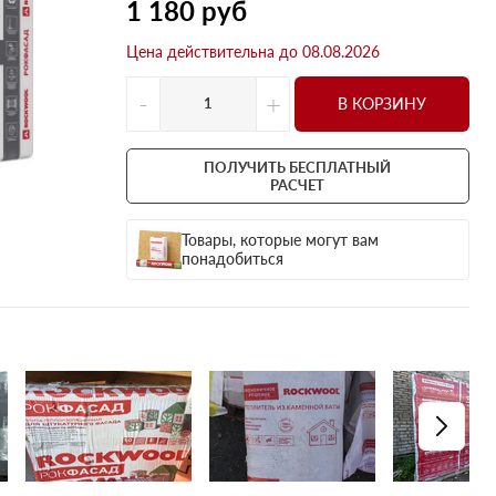
Оптима
Оптима
1 180
руб
Н Оптима
Д Оптима
Цена действительна до 08.08.2026
Д Оптима
Д Экстра
-
+
50 мм
50 мм
В КОРЗИНУ
100 мм
100 мм
Техническая изоляция
Толщина
ПОЛУЧИТЬ БЕСПЛАТНЫЙ
РАСЧЕТ
Цилиндры навивные
50 мм
Lamella Mat L
100 мм
Товары, которые могут вам
понадобиться
Industrial Batts 80
120 мм
CONLIT SL 150
150 мм