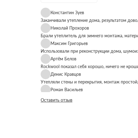
Константин Зуев
Заканчивали утепление дома, результатом дово
Николай Прохоров
Брали утеплитель для зимнего монтажа, матер
Максим Григорьев
Использовали при реконструкции дома, шумоиз
Артём Белов
Rockwool показал себя хорошо, ничего не крош
Денис Кравцов
Утепляли стены и перекрытия, монтаж простой,
Роман Васильев
Материал соответствует описанию, после утеп
Оставить отзыв
Олег Фёдоров
Брали для утепления кровли, плиты ровные, ук
Павел Антонов
Использовали для бани, утеплитель форму дер
Андрей Лебедев