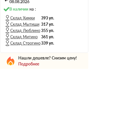
Н Оптима
08.08.2026
Д Оптима
В наличии
на :
В Оптима
Склад Химки
393 уп.
Склад Мытищи
317 уп.
Д Стандарт
Склад Люблино
355 уп.
Н Экстра
Склад Митино
361 уп.
Применение
Склад Строгино
339 уп.
Для стен
Нашли дешевле? Снизим цену!
Для пола
Подробнее
Для фундамента
Для потолков