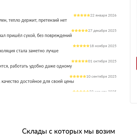
22 января 2026
лен, тепло держит, претензий нет
27 декабря 2025
иал пришёл сухой, без повреждений
18 ноября 2025
оляция стала заметно лучше
01 октября 2025
ится, работать удобно даже одному
10 сентября 2025
 качество достойное для своей цены
22 августа 2025
ления расходы на отопление стали ниже
03 июля 2025
ладываются плотно, щелей почти нет
14 июня 2025
жит, влаги не боится, монтаж прошёл без проблем
Склады с которых мы возим