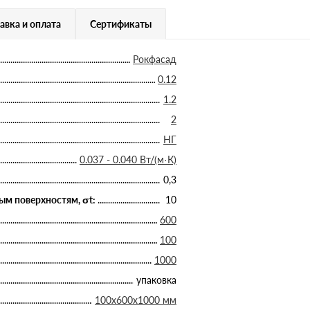
авка и оплата
Сертификаты
Рокфасад
0.12
1.2
2
НГ
0.037 - 0.040 Вт/(м·К)
0,3
ым поверхностям, σt:
10
600
100
1000
упаковка
100х600х1000 мм