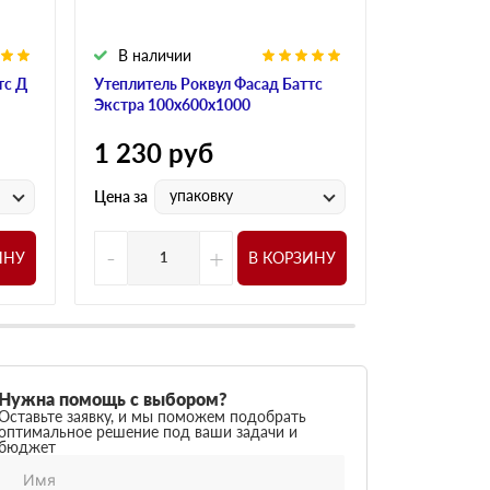
В наличии
В налич
тс Д
Утеплитель Роквул Фасад Баттс
Утеплитель
Экстра 100х600х1000
Балкон 100
1 230
руб
1 905
р
упаковку
у
Цена за
Цена за
-
+
-
ИНУ
В КОРЗИНУ
Нужна помощь с выбором?
Оставьте заявку, и мы поможем подобрать
оптимальное решение под ваши задачи и
бюджет