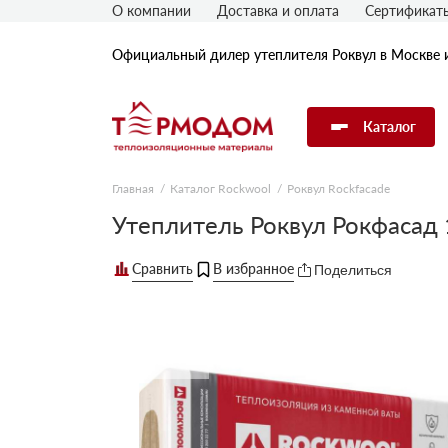
О компании
Доставка и оплата
Сертификат
Официальный дилер утеплителя Роквул в Москве 
Каталог
Главная
Каталог Rockwool
Роквул Rockfacade
Утеплитель Rockwool
Утеплитель Роквул Рокфасад
Поделиться
Утеплитель Технониколь
Утеплитель Penoplex
Утеплитель Knauf
Утеплитель Isover