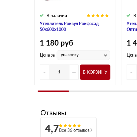
В наличии
В
Утеплитель Роквул Рокфасад
Утеп
50х600х1000
Опти
1 180
руб
1 
упаковку
Цена за
Цена
-
+
-
В КОРЗИНУ
Отзывы
4,7
Все 36 отзывов