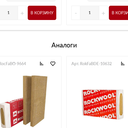
+
-
+
В КОРЗИНУ
В КОРЗ
Аналоги
 RocFaBO-9664
Арт. RokFaBDE-10632