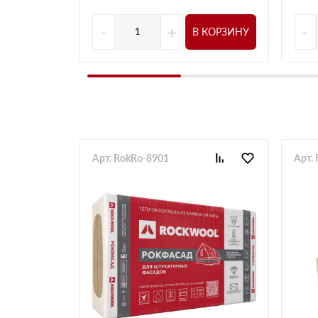
-
+
-
В КОРЗИНУ
Арт. RokRo-8901
Арт.