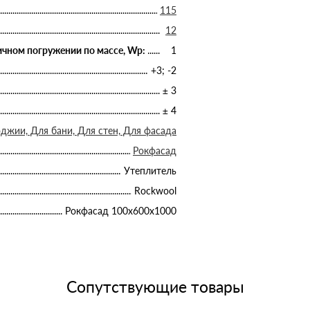
115
12
чном погружении по массе, Wp:
1
+3; -2
± 3
± 4
джии, Для бани, Для стен, Для фасада
Рокфасад
Утеплитель
Rockwool
Рокфасад 100х600х1000
Сопутствующие товары