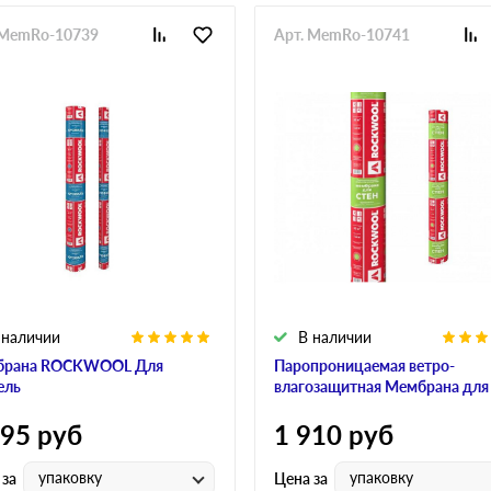
 MemRo-10739
Арт. MemRo-10741
 наличии
В наличии
брана ROCKWOOL Для
Паропроницаемая ветро-
ель
влагозащитная Мембрана для
595
руб
1 910
руб
упаковку
упаковку
 за
Цена за