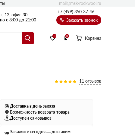
mail@msk-rockwool.ru
кты
Полы
+7 (499) 350-37-46
., 12, офис 30
Балкон
о с 8:00 до 21:00
Заказать звонок
Технолайт
Эсктра
0
0
Корзина
Оптима
Техноакустик
PROF
Акустик Баттс
11 отзывов
Ультратонкий
105
ПРО
50 мм
Доставка в день заказа
80
75 мм
Возможность возврата товара
100 мм
Доступен самовывоз
Руф Баттс
Закажите сегодня — доставим