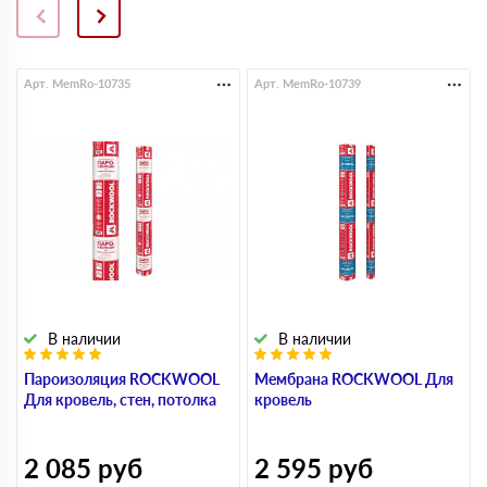
Арт. MemRo-10735
Арт. MemRo-10739
В наличии
В наличии
Пароизоляция ROCKWOOL
Мембрана ROCKWOOL Для
Для кровель, стен, потолка
кровель
2 085
руб
2 595
руб