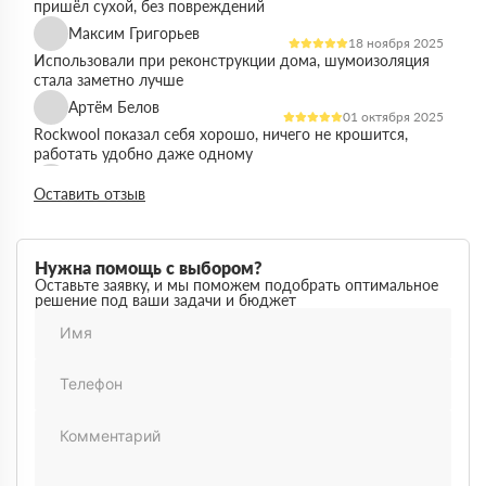
пришёл сухой, без повреждений
Максим Григорьев
18 ноября 2025
Использовали при реконструкции дома, шумоизоляция
стала заметно лучше
Артём Белов
01 октября 2025
Rockwool показал себя хорошо, ничего не крошится,
работать удобно даже одному
Денис Кравцов
10 сентября 2025
Оставить отзыв
Утепляли стены и перекрытия, монтаж простой, качество
достойное для своей цены
Роман Васильев
22 августа 2025
Нужна помощь с выбором?
Материал соответствует описанию, после утепления
Оставьте заявку, и мы поможем подобрать оптимальное
решение под ваши задачи и бюджет
расходы на отопление стали ниже
Олег Фёдоров
03 июля 2025
Брали для утепления кровли, плиты ровные,
укладываются плотно, щелей почти нет
Павел Антонов
14 июня 2025
Использовали для бани, утеплитель форму держит,
влаги не боится, монтаж прошёл без проблем
Андрей Лебедев
28 мая 2025