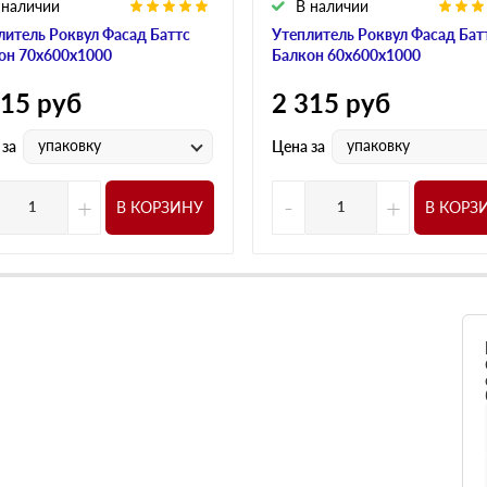
 наличии
В наличии
литель Роквул Фасад Баттс
Утеплитель Роквул Фасад Бат
он 70х600х1000
Балкон 60х600х1000
315
руб
2 315
руб
упаковку
упаковку
 за
Цена за
+
-
+
В КОРЗИНУ
В КОРЗ