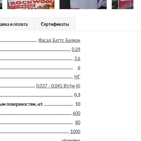
авка и оплата
Сертификаты
Фасад Баттс Балкон
0.29
3.6
6
НГ
0.037 - 0.041 Вт/(м·К)
0,3
ым поверхностям, σt:
10
600
80
1000
упаковка