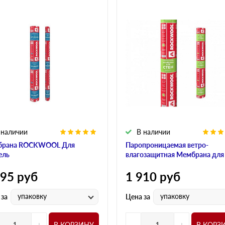
 наличии
В наличии
брана ROCKWOOL Для
Паропроницаемая ветро-
ель
влагозащитная Мембрана для
595
руб
1 910
руб
упаковку
упаковку
 за
Цена за
+
-
+
В КОРЗИНУ
В КОРЗ