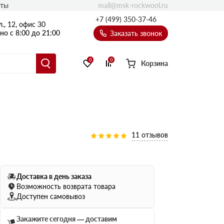
mail@msk-rockwool.ru
кты
Полы
+7 (499) 350-37-46
., 12, офис 30
Балкон
о с 8:00 до 21:00
Заказать звонок
Технолайт
Эсктра
0
0
Корзина
Оптима
Техноакустик
PROF
Акустик Баттс
Ультратонкий
11 отзывов
105
ПРО
50 мм
Доставка в день заказа
80
75 мм
Возможность возврата товара
100 мм
Доступен самовывоз
Руф Баттс
Закажите сегодня — доставим