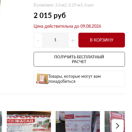
Оптима
Оптима
В упаковке: 3.6 м2, 0.29 м3, 6 шт
Н Оптима
Д Оптима
2 015
руб
Д Оптима
Д Экстра
Цена действительна до 09.08.2026
50 мм
50 мм
100 мм
100 мм
-
+
В КОРЗИНУ
Техническая изоляция
Толщина
Цилиндры навивные
50 мм
ПОЛУЧИТЬ БЕСПЛАТНЫЙ
Lamella Mat L
100 мм
РАСЧЕТ
Industrial Batts 80
120 мм
Товары, которые могут вам
CONLIT SL 150
150 мм
понадобиться