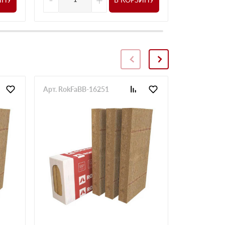
Арт. RokFaBB-16251
Арт. RokFa