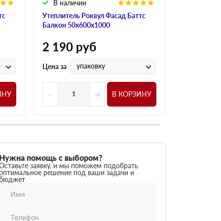
В наличии
В налич
тс
Утеплитель Роквул Фасад Баттс
Утеплитель
Балкон 50х600х1000
Балкон 80х
2 190
руб
2 200
р
упаковку
у
Цена за
Цена за
-
+
-
ИНУ
В КОРЗИНУ
Нужна помощь с выбором?
Оставьте заявку, и мы поможем подобрать
оптимальное решение под ваши задачи и
бюджет