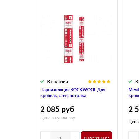
В наличии
В
Пароизоляция ROCKWOOL Для
Мем
кровель, стен, потолка
кров
2 085
руб
2 
Цена за упаковку
Цена
-
+
-
В КОРЗИНУ