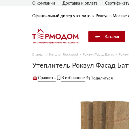
О компании
Доставка и оплата
Сертификат
Официальный дилер утеплителя Роквул в Москве 
Каталог
Главная
Каталог Rockwool
Роквул Фасад Баттс
Рокву
Утеплитель Rockwool
Утеплитель Роквул Фасад Ба
Поделиться
Утеплитель Технониколь
Утеплитель Penoplex
Утеплитель Knauf
Утеплитель Isover