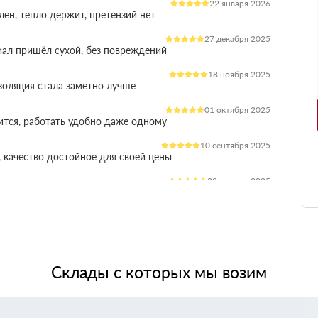
22 января 2026
лен, тепло держит, претензий нет
27 декабря 2025
иал пришёл сухой, без повреждений
18 ноября 2025
оляция стала заметно лучше
01 октября 2025
ится, работать удобно даже одному
10 сентября 2025
 качество достойное для своей цены
22 августа 2025
ления расходы на отопление стали ниже
03 июля 2025
ладываются плотно, щелей почти нет
14 июня 2025
жит, влаги не боится, монтаж прошёл без проблем
Склады с которых мы возим
28 мая 2025
 качество, без сюрпризов на объекте