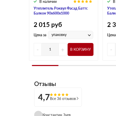
В наличии
В
Утеплитель Роквул Фасад Баттс
Утеп
Балкон 90х600х1000
Балк
2 015
руб
2 
упаковку
Цена за
Цена
-
+
-
В КОРЗИНУ
Отзывы
4,7
Все 36 отзывов
Константин Зуев