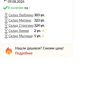
Н Оптима
09.08.2026
Д Оптима
В наличии
на :
В Оптима
Склад Люблино
303 уп.
Склад Митино
323 уп.
Д Стандарт
Склад Строгино
324 уп.
Н Экстра
Склад Химки
2 уп.
Применение
Склад Мытищи
1 уп.
Для стен
Нашли дешевле? Снизим цену!
Для пола
Подробнее
Для фундамента
Для потолков