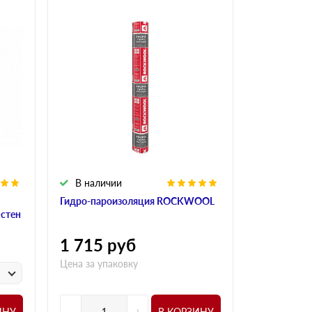
В наличии
В налич
Гидро-пароизоляция ROCKWOOL
Алюминиева
 стен
ROCKWOO
1 715
руб
1 015
р
Цена за упаковку
у
Цена за
-
+
-
ИНУ
В КОРЗИНУ