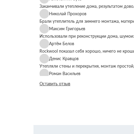
Заканчивали утепление дома, результатом дово
Николай Прохоров
Брали утеплитель для зимнего монтажа, матер
Максим Григорьев
Использовали при реконструкции дома, шумоиз
Артём Белов
Rockwool показал себя хорошо, ничего не крош
Денис Кравцов
Утепляли стены и перекрытия, монтаж простой,
Роман Васильев
Материал соответствует описанию, после утеп
Оставить отзыв
Олег Фёдоров
Брали для утепления кровли, плиты ровные, ук
Павел Антонов
Использовали для бани, утеплитель форму дер
Андрей Лебедев
Работаем с Rockwool не первый раз, стабильное
Михаил Егоров