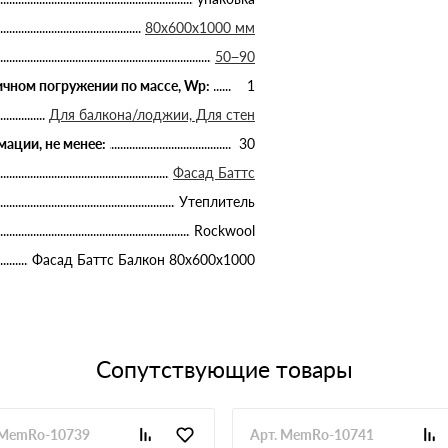
80х600х1000 мм
50−90
чном погружении по массе, Wp:
1
Для балкона/лоджии, Для стен
ации, не менее:
30
Фасад Баттс
Утеплитель
Rockwool
Фасад Баттс Балкон 80х600х1000
Сопутствующие товары
 MemRo-10739
Арт. MemRo-10741