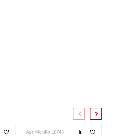
Арт. MemRo-10743
Арт. SopToR