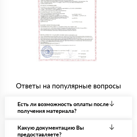
Ответы на популярные вопросы
Есть ли возможность оплаты после
получения материала?
Да. Самый распространенный способ оплаты у нас
- оплата по факту получения товара. При этом,
Какую документацию Вы
если доставленный товар был ненадлежащего
предоставляете?