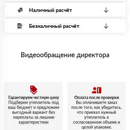
Наличный расчёт
Оплата банковской картой, через Интернет, возможна через
системы электронных платежей.
Безналичный расчёт
Вы можете оплатить наличными по факту приема
Минимальная сумма платежа — 1 рубль.
материала после проверки качества и количества
Максимальная сумма платежа отсутствует.
заказанного материала.
Менеджер отправит Вам счет, Вы проверяете номенклатуру
Номер карты (PAN) должен иметь не менее 15 и не более 19
товара, количество. После оплаты осуществляется доставка
символов
либо Вы забираете товар со склада самовывоза.
Видеообращение директора
Мы принимаем платежи с сайта по следующим банковским
картам
Гарантируем честную цену
Оплата после проверки
Подберем утеплитель под
Вы оплачиваете заказ
ваш бюджет и предложим
после того, как убедитесь,
выгодный вариант без
что приехал нужный
переплаты за лишние
утеплитель в
характеристики
согласованном объеме и
целой упаковке.