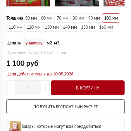
Толщина
50 мм
60 мм
70 мм
80 мм
90 мм
100 мм
110 мм
120 мм
130 мм
140 мм
150 мм
160 мм
170 мм
180 мм
Цена за
упаковку
м2
м3
В упаковке: 0.6 м2, 0.06 м3, 1 шт
1 100
руб
Цена действительна до 10.08.2026
-
+
В КОРЗИНУ
ПОЛУЧИТЬ БЕСПЛАТНЫЙ РАСЧЕТ
Товары, которые могут вам понадобиться