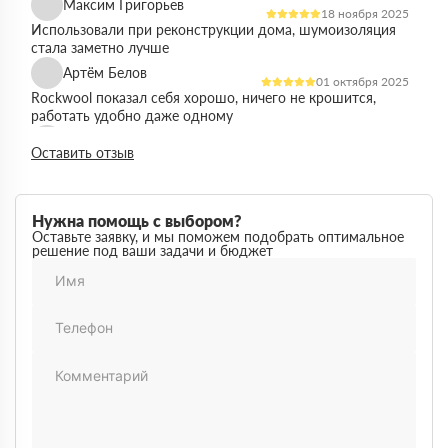
Максим Григорьев
18 ноября 2025
Использовали при реконструкции дома, шумоизоляция
стала заметно лучше
Артём Белов
01 октября 2025
Rockwool показал себя хорошо, ничего не крошится,
работать удобно даже одному
Денис Кравцов
10 сентября 2025
Оставить отзыв
Утепляли стены и перекрытия, монтаж простой, качество
достойное для своей цены
Роман Васильев
22 августа 2025
Нужна помощь с выбором?
Материал соответствует описанию, после утепления
Оставьте заявку, и мы поможем подобрать оптимальное
решение под ваши задачи и бюджет
расходы на отопление стали ниже
Олег Фёдоров
03 июля 2025
Брали для утепления кровли, плиты ровные,
укладываются плотно, щелей почти нет
Павел Антонов
14 июня 2025
Использовали для бани, утеплитель форму держит,
влаги не боится, монтаж прошёл без проблем
Андрей Лебедев
28 мая 2025
Работаем с Rockwool не первый раз, стабильное