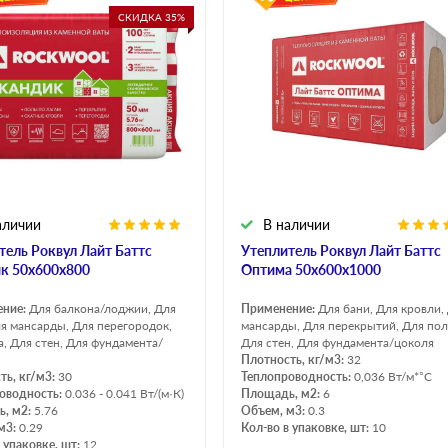
Оптима
Оптима
СКИДКА 35%
Н Оптима
Д Оптима
Д Оптима
Д Экстра
50 мм
50 мм
100 мм
100 мм
Техническая изоляция
Толщина
Цилиндры навивные
50 мм
Lamella Mat L
100 мм
аличии
В наличии
Industrial Batts 80
120 мм
тель Роквул Лайт Баттс
Утеплитель Роквул Лайт Баттс
CONLIT SL 150
150 мм
к 50х600х800
Оптима 50х600х1000
ение:
Для балкона/лоджии, Для
Применение:
Для бани, Для кровли,
ля мансарды, Для перегородок,
мансарды, Для перекрытий, Для пол
а, Для стен, Для фундамента/
Для стен, Для фундамента/цоколя
Плотность, кг/м3:
32
ть, кг/м3:
30
Теплопроводность:
0,036 Вт/м*°С
оводность:
0.036 - 0.041 Вт/(м·К)
Площадь, м2:
6
, м2:
5.76
Объем, м3:
0.3
м3:
0.29
Кол-во в упаковке, шт:
10
 упаковке, шт:
12