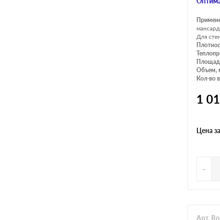
Оптима
Примен
мансард
Для сте
Плотнос
Теплопр
Площадь
Объем, 
Кол-во в
1 0
Цена з
-
Арт. R