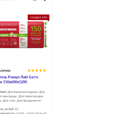
СКИДКА 53%
аличии
тель Роквул Лайт Баттс
к 150х600х1200
ение:
Для балкона/лоджии, Для
ля мансарды, Для перегородок,
а, Для стен, Для фундамента/
ть, кг/м3:
32
оводность:
0.036 - 0.041 Вт/(м·К)