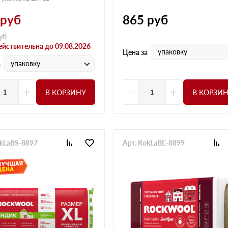
руб
865
руб
уб
ействительна до 09.08.2026
упаковку
Цена за
упаковку
а
+
-
+
В КОРЗИНУ
В КОРЗИ
okLaBS-8897
Арт. RokLaBE-8899