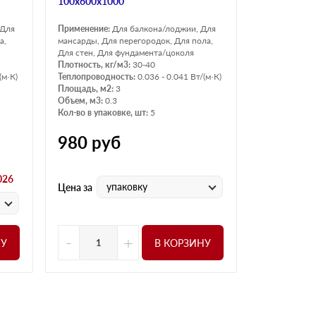
100х600х1000
 Для
Применение:
Для балкона/лоджии, Для
а,
мансарды, Для перегородок, Для пола,
Для стен, Для фундамента/цоколя
Плотность, кг/м3:
30-40
(м·К)
Теплопроводность:
0.036 - 0.041 Вт/(м·К)
Площадь, м2:
3
Объем, м3:
0.3
Кол-во в упаковке, шт:
5
980
руб
026
упаковку
Цена за
-
+
НУ
В КОРЗИНУ