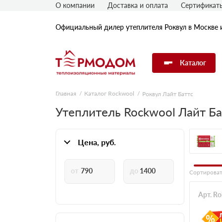
О компании
Доставка и оплата
Сертификат
Официальный дилер утеплителя Роквул в Москве 
Каталог
Главная
Каталог Rockwool
Роквул Лайт Баттс
Утеплитель Rockwool
Утеплитель Rockwool Лайт Ба
Утеплитель Технониколь
Цена, руб.
Утеплитель Penoplex
Сортироват
Утеплитель Knauf
Арт. R
Утеплитель Isover