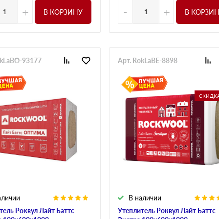
+
-
+
В КОРЗИНУ
В КОРЗИ
okLaBO-93177
Арт. RokLaBE-8898
СКИДКА
аличии
В наличии
тель Роквул Лайт Баттс
Утеплитель Роквул Лайт Баттс