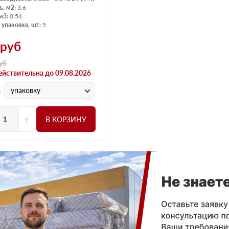
, м2:
3.6
м3:
0.54
 упаковке, шт:
5
руб
уб
ействительна до 09.08.2026
упаковку
а
+
В КОРЗИНУ