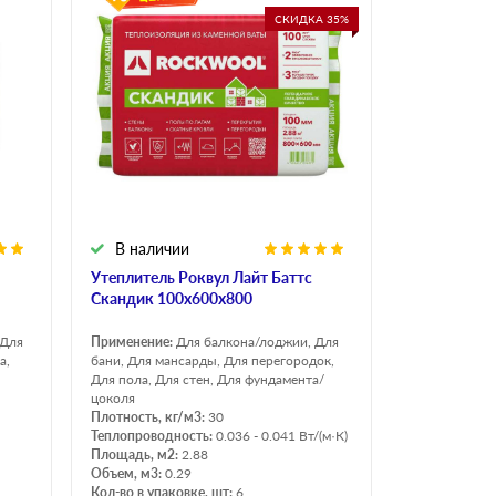
Н Оптима
СКИДКА 35%
Д Оптима
В Оптима
Д Стандарт
Н Экстра
Применение
Для стен
Для пола
В наличии
Для фундамента
Утеплитель Роквул Лайт Баттс
Для потолков
Скандик 100х600х800
 Для
Применение:
Для балкона/лоджии, Для
а,
бани, Для мансарды, Для перегородок,
Для пола, Для стен, Для фундамента/
цоколя
Плотность, кг/м3:
30
Теплопроводность:
0.036 - 0.041 Вт/(м·К)
Площадь, м2:
2.88
Объем, м3:
0.29
Кол-во в упаковке, шт:
6