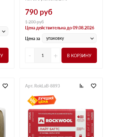
790
руб
1 200
руб
Цена действительна до 09.08.2026
упаковку
Цена за
-
+
НУ
В КОРЗИНУ
Арт. RokLaB-8893