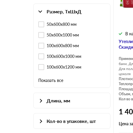
Размер, ТхШхД
50х600х800 мм
В н
50х600х1000 мм
Утепли
100х600х800 мм
Сканди
100х600х1000 мм
Примен
бани, Д
100х600х1200 мм
Для пол
цоколя
Плотнос
Показать все
Теплопр
Площадь
Объем, 
Кол-во в
Длина, мм
1 4
800
Кол-во в упаковке, шт
1000
Цена з
4
1200