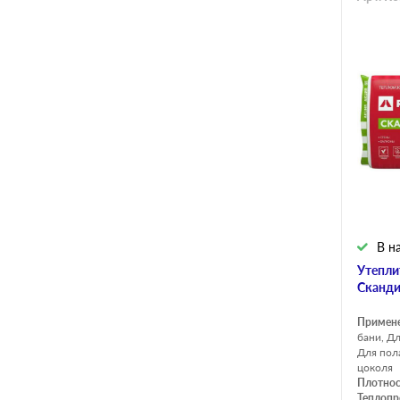
В н
Утепли
Сканди
Примен
бани, Д
Для пол
цоколя
Плотнос
Теплопр