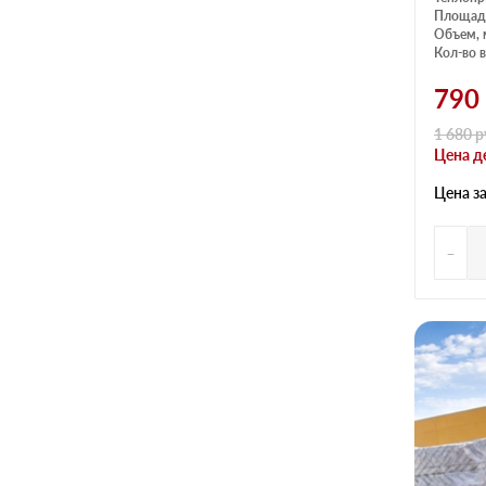
Площадь
Объем, 
Кол-во в
790
1 680
р
Цена д
Цена з
-