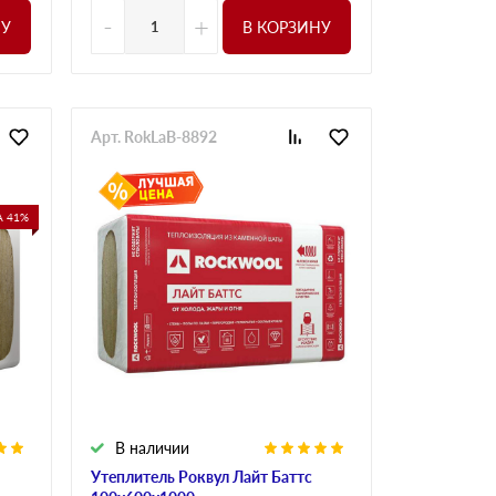
-
+
НУ
В КОРЗИНУ
Арт. RokLaB-8892
 41%
В наличии
Утеплитель Роквул Лайт Баттс