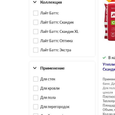
Коллекция
Лайт Баттс
Плитные материалы
Лайт Баттс Скандик
Лайт Баттс Скандик XL
Лайт Баттс Оптима
Лайт Баттс Экстра
В н
Утепли
Применение
Сканди
Для стен
Примен
бани, Д
Для кровли
Для пол
цоколя
Плотнос
Для пола
Теплопр
Площадь
Для перегородок
Объем, 
Кол-во в