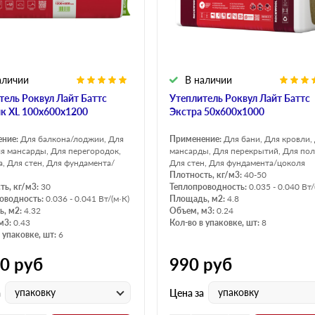
аличии
В наличии
тель Роквул Лайт Баттс
Утеплитель Роквул Лайт Баттс
к XL 100х600х1200
Экстра 50х600х1000
ение:
Для балкона/лоджии, Для
Применение:
Для бани, Для кровли,
ля мансарды, Для перегородок,
мансарды, Для перекрытий, Для пол
а, Для стен, Для фундамента/
Для стен, Для фундамента/цоколя
Плотность, кг/м3:
40-50
ть, кг/м3:
30
Теплопроводность:
0.035 - 0.040 Вт/
оводность:
0.036 - 0.041 Вт/(м·К)
Площадь, м2:
4.8
, м2:
4.32
Объем, м3:
0.24
м3:
0.43
Кол-во в упаковке, шт:
8
 упаковке, шт:
6
00
руб
990
руб
упаковку
упаковку
а
Цена за