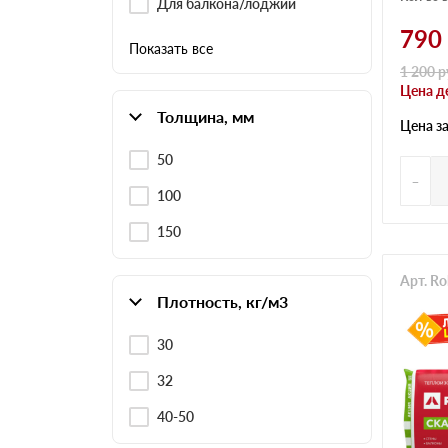
Для балкона/лоджии
790
Показать все
1 200
р
Цена д
Толщина, мм
Цена з
50
-
100
150
Арт. R
Плотность, кг/м3
30
32
40-50