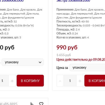
 100х600х1000
Экстра 100х600х1000
ение:
Для бани, Для кровли, Для
Применение:
Для бани, Для кровли,
ы, Для перекрытий, Для пола,
мансарды, Для перекрытий, Для пол
н, Для фундамента/цоколя
Для стен, Для фундамента/цоколя
ть, кг/м3:
32
Плотность, кг/м3:
40-50
оводность:
0,036 Вт/(м°К)
Теплопроводность:
0.035 - 0.040 Вт/
, м2:
3
Площадь, м2:
2.4
м3:
0,3
Объем, м3:
0.24
 упаковке, шт:
5
Кол-во в упаковке, шт:
4
10
руб
990
руб
1 655
руб
Цена действительна до 09.08.2
упаковку
а
упаковку
Цена за
+
-
+
В КОРЗИНУ
В КОРЗИ
okLaBS-8895