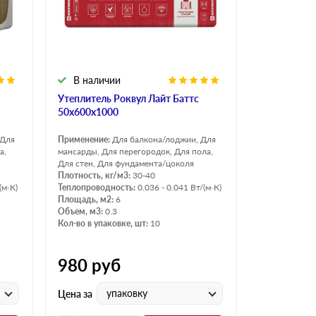
В наличии
Утеплитель Роквул Лайт Баттс
50х600х1000
 Для
Применение:
Для балкона/лоджии, Для
а,
мансарды, Для перегородок, Для пола,
Для стен, Для фундамента/цоколя
Плотность, кг/м3:
30-40
(м·К)
Теплопроводность:
0.036 - 0.041 Вт/(м·К)
Площадь, м2:
6
Объем, м3:
0.3
Кол-во в упаковке, шт:
10
980
руб
упаковку
Цена за