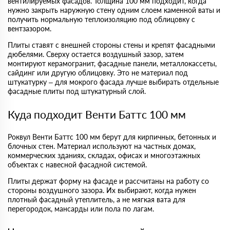
вентилируемых фасадов. Толщина 100 мм подходит, когда
нужно закрыть наружную стену одним слоем каменной ваты и
получить нормальную теплоизоляцию под облицовку с
вентзазором.
Плиты ставят с внешней стороны стены и крепят фасадными
дюбелями. Сверху остается воздушный зазор, затем
монтируют керамогранит, фасадные панели, металлокассеты,
сайдинг или другую облицовку. Это не материал под
штукатурку – для мокрого фасада лучше выбирать отдельные
фасадные плиты под штукатурный слой.
Куда подходит Венти Баттс 100 мм
Роквул Венти Баттс 100 мм берут для кирпичных, бетонных и
блочных стен. Материал используют на частных домах,
коммерческих зданиях, складах, офисах и многоэтажных
объектах с навесной фасадной системой.
Плиты держат форму на фасаде и рассчитаны на работу со
стороны воздушного зазора. Их выбирают, когда нужен
плотный фасадный утеплитель, а не мягкая вата для
перегородок, мансарды или пола по лагам.