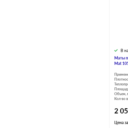
0.14
0.16
0.18
В н
Маты п
Mat 10
Примен
Плотнос
Теплопр
Площадь
Объем, 
Кол-во в
2 0
Цена з