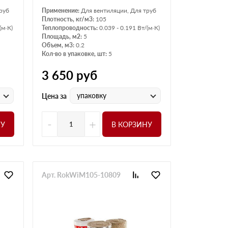
руб
Применение:
Для вентиляции, Для труб
Плотность, кг/м3:
105
(м·К)
Теплопроводность:
0.039 - 0.191 Вт/(м·К)
Площадь, м2:
5
Объем, м3:
0.2
Кол-во в упаковке, шт:
5
3 650
руб
упаковку
Цена за
-
+
НУ
В КОРЗИНУ
Арт. RokWiM105-10809