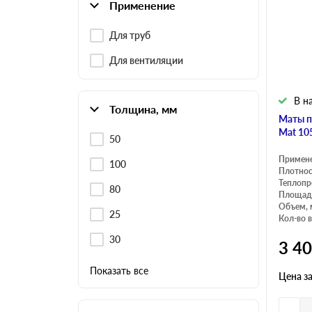
Применение
Для труб
Плитные материалы
Для вентиляции
В н
Толщина, мм
Маты п
Mat 10
50
Примен
100
Плотнос
Теплопр
80
Площадь
Объем, 
25
Кол-во в
30
3 4
Показать все
Цена з