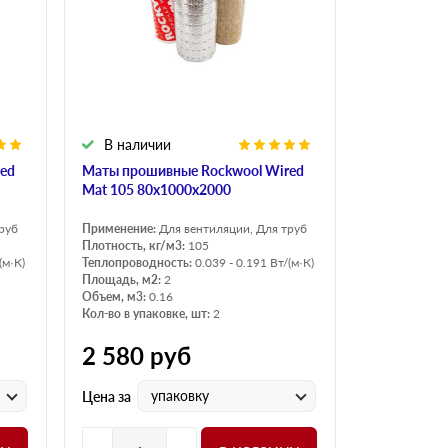
Н Оптима
Д Оптима
В Оптима
Д Стандарт
Н Экстра
В наличии
Применение
ed
Маты прошивные Rockwool Wired
Для стен
Mat 105 80х1000х2000
Для пола
руб
Применение:
Для вентиляции, Для труб
Для фундамента
Плотность, кг/м3:
105
(м·К)
Теплопроводность:
0.039 - 0.191 Вт/(м·К)
Для потолков
Площадь, м2:
2
Объем, м3:
0.16
Кол-во в упаковке, шт:
2
2 580
руб
упаковку
Цена за