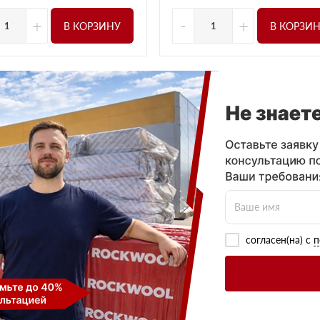
+
-
+
В КОРЗИНУ
В КОРЗИ
согласен(на) с
п