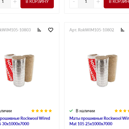
+
-
+
В КОРЗИНУ
В КОРЗИ
okWiM105-10803
Арт. RokWiM105-10802
аличии
В наличии
рошивные Rockwool Wired
Маты прошивные Rockwool Wir
5 30х1000х7000
Mat 105 25х1000х7000