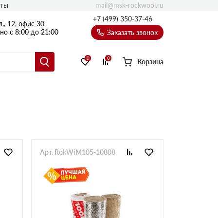
mail@msk-rockwool.ru
кты
Полы
+7 (499) 350-37-46
., 12, офис 30
Балкон
о с 8:00 до 21:00
Заказать звонок
Технолайт
Эсктра
0
0
Корзина
Оптима
Техноакустик
PROF
Акустик Баттс
Ультратонкий
105
ПРО
Арт. RokWiM105-10808
50 мм
80
75 мм
100 мм
Руф Баттс