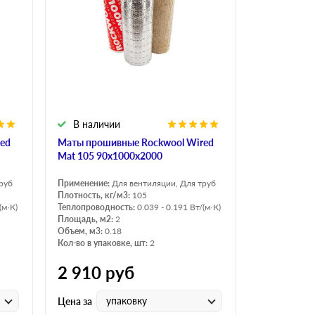
В наличии
ed
Маты прошивные Rockwool Wired
Mat 105 90х1000х2000
руб
Применение:
Для вентиляции, Для труб
Плотность, кг/м3:
105
(м·К)
Теплопроводность:
0.039 - 0.191 Вт/(м·К)
Площадь, м2:
2
Объем, м3:
0.18
Кол-во в упаковке, шт:
2
2 910
руб
упаковку
Цена за