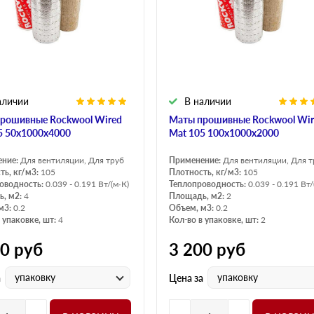
Оптима
Оптима
Н Оптима
Д Оптима
Д Оптима
Д Экстра
50 мм
50 мм
100 мм
100 мм
аличии
В наличии
Техническая изоляция
Толщина
рошивные Rockwool Wired
Маты прошивные Rockwool Wir
Цилиндры навивные
50 мм
5 50х1000х4000
Mat 105 100х1000х2000
Lamella Mat L
100 мм
ение:
Для вентиляции, Для труб
Применение:
Для вентиляции, Для т
Industrial Batts 80
120 мм
ть, кг/м3:
105
Плотность, кг/м3:
105
оводность:
0.039 - 0.191 Вт/(м·К)
Теплопроводность:
0.039 - 0.191 Вт/
CONLIT SL 150
150 мм
, м2:
4
Площадь, м2:
2
м3:
0.2
Объем, м3:
0.2
 упаковке, шт:
4
Кол-во в упаковке, шт:
2
00
руб
3 200
руб
упаковку
упаковку
а
Цена за