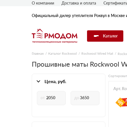
О компании
Доставка и оплата
Сертификат
Официальный дилер утеплителя Роквул в Москве 
Каталог
Главная
Каталог Rockwool
Rockwool Wired Mat
Rockw
Утеплитель Rockwool
Прошивные маты Rockwool Wi
Сортироват
Утеплитель Технониколь
Цена, руб.
Арт. R
Утеплитель Penoplex
Утеплитель Knauf
Утеплитель Isover