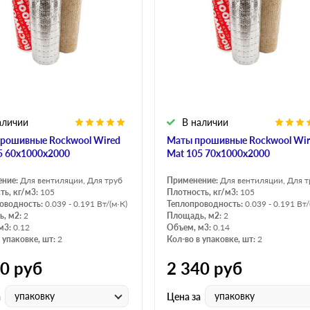
аличии
В наличии
рошивные Rockwool Wired
Маты прошивные Rockwool Wir
5 60х1000х2000
Mat 105 70х1000х2000
ение:
Для вентиляции, Для труб
Применение:
Для вентиляции, Для т
ть, кг/м3:
105
Плотность, кг/м3:
105
оводность:
0.039 - 0.191 Вт/(м·К)
Теплопроводность:
0.039 - 0.191 Вт/
, м2:
2
Площадь, м2:
2
м3:
0.12
Объем, м3:
0.14
 упаковке, шт:
2
Кол-во в упаковке, шт:
2
50
руб
2 340
руб
упаковку
упаковку
а
Цена за