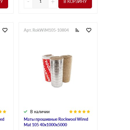
-
+
НУ
В КОРЗИНУ
Арт. RokWiM105-10804
В наличии
ed
Маты прошивные Rockwool Wired
Mat 105 40х1000х5000