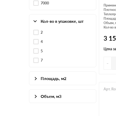
7000
Примен
Плотнос
Теплопр
Площадь
Кол-во в упаковке, шт
Объем, 
Кол-во в
2
3 1
4
Цена з
5
7
-
Площадь, м2
2
Арт. R
Объем, м3
4
0.2
5
0.12
7