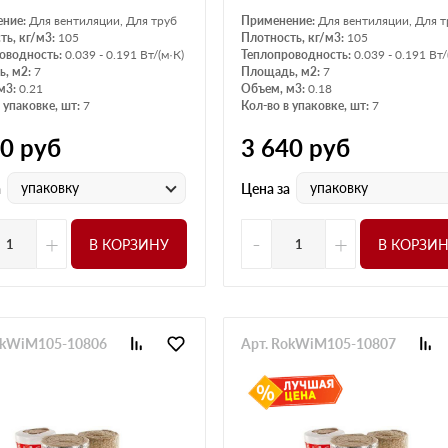
ение:
Для вентиляции, Для труб
Применение:
Для вентиляции, Для т
ть, кг/м3:
105
Плотность, кг/м3:
105
оводность:
0.039 - 0.191 Вт/(м·К)
Теплопроводность:
0.039 - 0.191 Вт/
, м2:
7
Площадь, м2:
7
м3:
0.21
Объем, м3:
0.18
 упаковке, шт:
7
Кол-во в упаковке, шт:
7
50
руб
3 640
руб
упаковку
упаковку
а
Цена за
+
-
+
В КОРЗИНУ
В КОРЗИ
okWiM105-10806
Арт. RokWiM105-10807