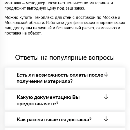
монтажа – менеджер посчитает количество материала и
предложит выгодную цену под ваш заказ.
Можно купить Пеноплэкс для стен с доставкой по Москве и
Московской области. Работаем для физических и юридических
лиц, доступны наличный и безналичный расчет, самовывоз и
поставка на объект.
Ответы на популярные вопросы
Есть ли возможность оплаты после
получения материала?
Да. Самый распространенный способ оплаты у нас
- оплата по факту получения товара. При этом,
Какую документацию Вы
если доставленный товар был ненадлежащего
предоставляете?
качества, то Вы вправе от него отказаться.
С каждой товарной позицией мы предоставляем
все сертификаты и паспорта качества, а также
Как рассчитывается доставка?
товарно-транспортную накладную.
После оформления заявки с Вами свяжется