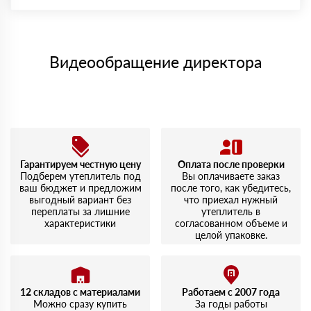
материала после проверки качества и количества
Максимальная сумма платежа отсутствует.
заказанного материала.
Менеджер отправит Вам счет, Вы проверяете номенклатуру
Номер карты (PAN) должен иметь не менее 15 и не более 19
товара, количество. После оплаты осуществляется доставка
символов
либо Вы забираете товар со склада самовывоза.
Видеообращение директора
Мы принимаем платежи с сайта по следующим банковским
картам
Гарантируем честную цену
Оплата после проверки
Подберем утеплитель под
Вы оплачиваете заказ
ваш бюджет и предложим
после того, как убедитесь,
выгодный вариант без
что приехал нужный
переплаты за лишние
утеплитель в
характеристики
согласованном объеме и
целой упаковке.
12 складов с материалами
Работаем с 2007 года
Можно сразу купить
За годы работы