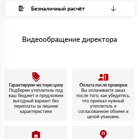
Безналичный расчёт
Вы можете оплатить наличными по факту приема
Минимальная сумма платежа — 1 рубль.
материала после проверки качества и количества
Максимальная сумма платежа отсутствует.
заказанного материала.
Менеджер отправит Вам счет, Вы проверяете номенклатуру
Номер карты (PAN) должен иметь не менее 15 и не более 19
товара, количество. После оплаты осуществляется доставка
символов
либо Вы забираете товар со склада самовывоза.
Видеообращение директора
Мы принимаем платежи с сайта по следующим банковским
картам
Гарантируем честную цену
Оплата после проверки
Подберем утеплитель под
Вы оплачиваете заказ
ваш бюджет и предложим
после того, как убедитесь,
выгодный вариант без
что приехал нужный
переплаты за лишние
утеплитель в
характеристики
согласованном объеме и
целой упаковке.