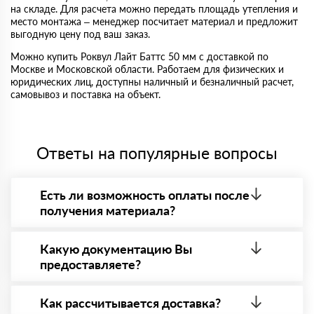
на складе. Для расчета можно передать площадь утепления и
место монтажа – менеджер посчитает материал и предложит
выгодную цену под ваш заказ.
Можно купить Роквул Лайт Баттс 50 мм с доставкой по
Москве и Московской области. Работаем для физических и
юридических лиц, доступны наличный и безналичный расчет,
самовывоз и поставка на объект.
Ответы на популярные вопросы
Есть ли возможность оплаты после
получения материала?
Да. Самый распространенный способ оплаты у нас
- оплата по факту получения товара. При этом,
Какую документацию Вы
если доставленный товар был ненадлежащего
предоставляете?
качества, то Вы вправе от него отказаться.
С каждой товарной позицией мы предоставляем
все сертификаты и паспорта качества, а также
Как рассчитывается доставка?
товарно-транспортную накладную.