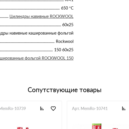
650 °С
Цилиндры навивные ROCKWOOL
60х25
дры навивные кашированные фольгой
Rockwool
150 60х25
ашированные фольгой ROCKWOOL 150
Сопутствующие товары
 MemRo-10739
Арт. MemRo-10741