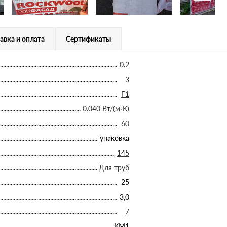
авка и оплата
Сертификаты
0.2
3
Г1
0.040 Вт/(м·К)
60
упаковка
145
Для труб
25
3,0
7
КМ1