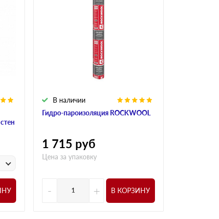
В наличии
В налич
Гидро-пароизоляция ROCKWOOL
Алюминиева
 стен
ROCKWOO
1 715
руб
1 015
р
Цена за упаковку
у
Цена за
-
+
-
ИНУ
В КОРЗИНУ