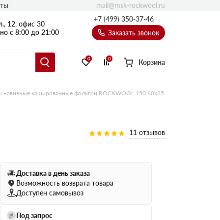
mail@msk-rockwool.ru
кты
Полы
+7 (499) 350-37-46
., 12, офис 30
Балкон
о с 8:00 до 21:00
Заказать звонок
Технолайт
Эсктра
0
0
Корзина
Оптима
Техноакустик
 навивные кашированные фольгой ROCKWOOL 150 60х25
PROF
Акустик Баттс
Ультратонкий
11 отзывов
105
ПРО
50 мм
Доставка в день заказа
80
75 мм
Возможность возврата товара
100 мм
Доступен самовывоз
Руф Баттс
Под запрос