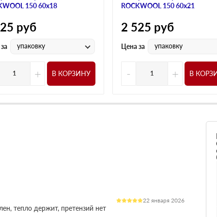
WOOL 150 60х18
ROCKWOOL 150 60х21
525
руб
2 525
руб
упаковку
упаковку
 за
Цена за
+
-
+
В КОРЗИНУ
В КОРЗ
22 января 2026
лен, тепло держит, претензий нет