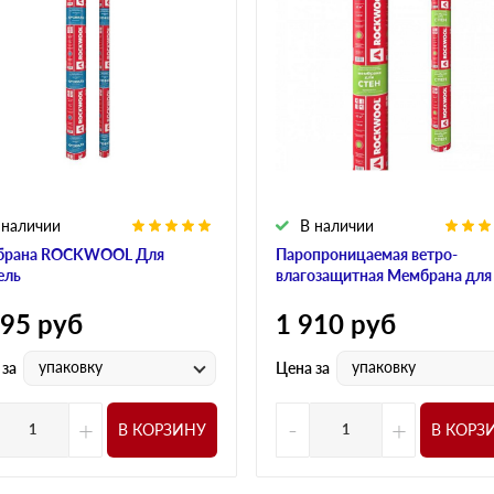
 наличии
В наличии
брана ROCKWOOL Для
Паропроницаемая ветро-
ель
влагозащитная Мембрана для
595
руб
1 910
руб
упаковку
упаковку
 за
Цена за
+
-
+
В КОРЗИНУ
В КОРЗ