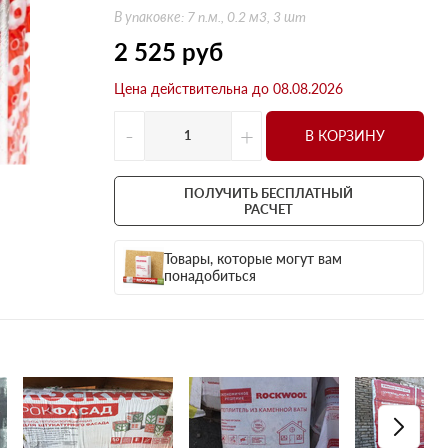
Оптима
Оптима
В упаковке: 7 п.м., 0.2 м3, 3 шт
Н Оптима
Д Оптима
2 525
руб
Д Оптима
Д Экстра
Цена действительна до 08.08.2026
50 мм
50 мм
100 мм
100 мм
-
+
В КОРЗИНУ
Техническая изоляция
Толщина
Цилиндры навивные
50 мм
ПОЛУЧИТЬ БЕСПЛАТНЫЙ
Lamella Mat L
100 мм
РАСЧЕТ
Industrial Batts 80
120 мм
Товары, которые могут вам
CONLIT SL 150
150 мм
понадобиться