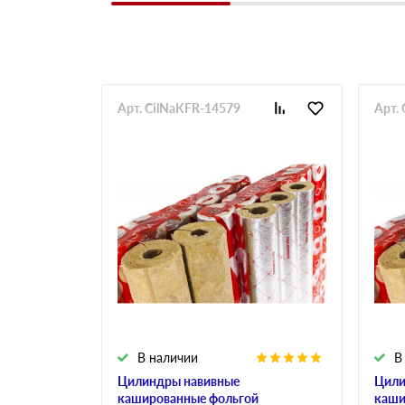
Арт. CilNaKFR-14579
Арт.
В наличии
В
Цилиндры навивные
Цили
кашированные фольгой
каши