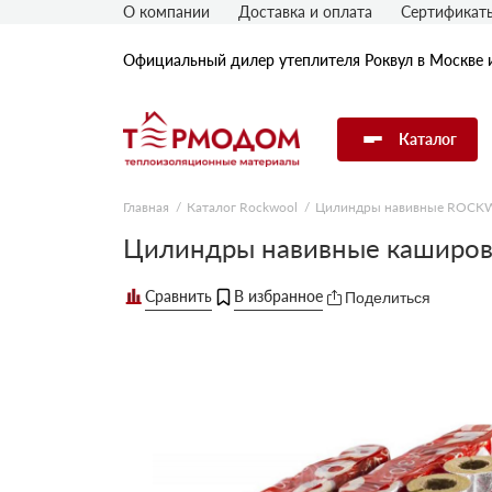
О компании
Доставка и оплата
Сертификат
Официальный дилер утеплителя Роквул в Москве 
Каталог
Главная
Каталог Rockwool
Цилиндры навивные ROC
Утеплитель Rockwool
Цилиндры навивные каширо
Поделиться
Утеплитель Технониколь
Утеплитель Penoplex
Утеплитель Knauf
Утеплитель Isover