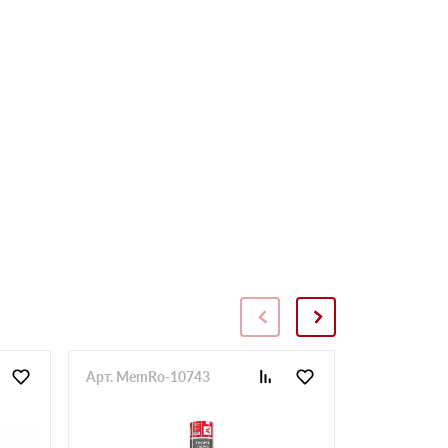
Арт. MemRo-10743
Арт. SopToR