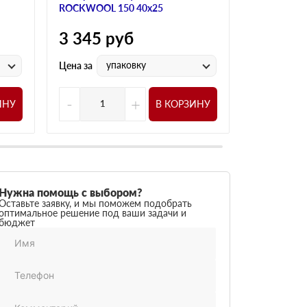
ROCKWOOL 150 40х25
ROCKWOOL 
3 345
руб
3 345
р
упаковку
у
Цена за
Цена за
-
+
-
ИНУ
В КОРЗИНУ
Нужна помощь с выбором?
Оставьте заявку, и мы поможем подобрать
оптимальное решение под ваши задачи и
бюджет