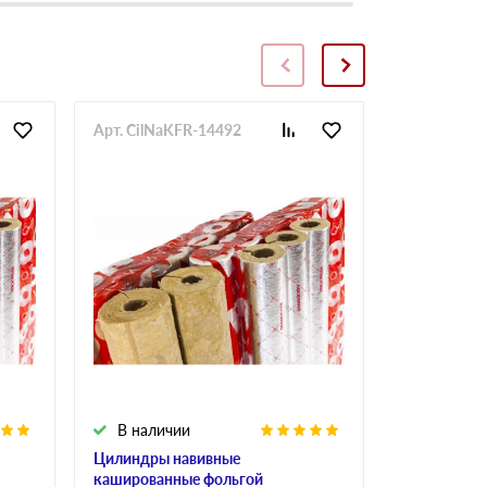
Арт. CilNaKFR-14492
Арт. CilNa
В наличии
В налич
Цилиндры навивные
Цилиндры 
кашированные фольгой
кашированн