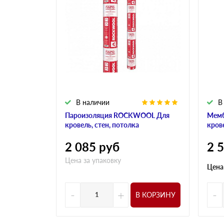
В наличии
В
Пароизоляция ROCKWOOL Для
Мем
кровель, стен, потолка
кров
2 085
руб
2 
Цена за упаковку
Цена
-
+
-
В КОРЗИНУ