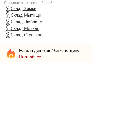
Н Оптима
Доставим в течение 1-2 дней
Склад Химки
Д Оптима
Склад Мытищи
В Оптима
Склад Люблино
Д Стандарт
Склад Митино
Склад Строгино
Н Экстра
Применение
Нашли дешевле? Снизим цену!
Для стен
Подробнее
Для пола
Для фундамента
Для потолков