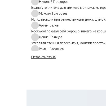
Николай Прохоров
Брали утеплитель для зимнего монтажа, матер
Максим Григорьев
Использовали при реконструкции дома, шумоиз
Артём Белов
Rockwool показал себя хорошо, ничего не крош
Денис Кравцов
Утепляли стены и перекрытия, монтаж простой,
Роман Васильев
Материал соответствует описанию, после утеп
Оставить отзыв
Олег Фёдоров
Брали для утепления кровли, плиты ровные, ук
Павел Антонов
Использовали для бани, утеплитель форму дер
Андрей Лебедев
Работаем с Rockwool не первый раз, стабильное
Михаил Егоров
Утепляли фасад, материал плотный, не ломаетс