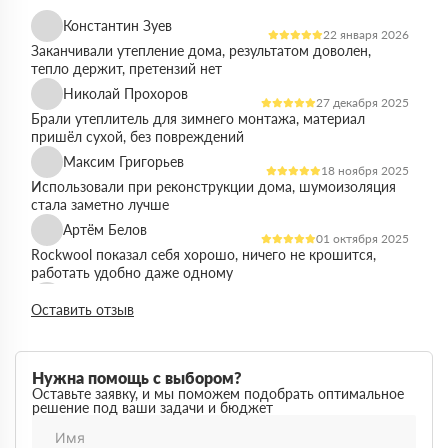
Константин Зуев
22 января 2026
Заканчивали утепление дома, результатом доволен,
тепло держит, претензий нет
Николай Прохоров
27 декабря 2025
Брали утеплитель для зимнего монтажа, материал
пришёл сухой, без повреждений
Максим Григорьев
18 ноября 2025
Использовали при реконструкции дома, шумоизоляция
стала заметно лучше
Артём Белов
01 октября 2025
Rockwool показал себя хорошо, ничего не крошится,
работать удобно даже одному
Денис Кравцов
10 сентября 2025
Оставить отзыв
Утепляли стены и перекрытия, монтаж простой, качество
достойное для своей цены
Роман Васильев
22 августа 2025
Нужна помощь с выбором?
Материал соответствует описанию, после утепления
Оставьте заявку, и мы поможем подобрать оптимальное
решение под ваши задачи и бюджет
расходы на отопление стали ниже
Олег Фёдоров
03 июля 2025