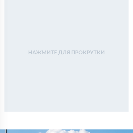
нормально
Сергей Поляков
02 февраля 2025
Утепляли перекрытие и мансарду. Плиты ровные, без
крошки, укладываются плотно. По теплу результат
заметен
Алексей Кузьмин
18 января 2025
Использовали Rockwool для утепления стен частного
дома. Материал плотный, форму держит, при монтаже
НАЖМИТЕ ДЛЯ ПРОКРУТКИ
проблем не возникло
Александр
03 ноября 2024
Брал Роквул Пластер Баттс для утепления стен под
штукатурку. Легко монтируется, пыли минимум.
Тимур
04 октября 2024
Покупал Роквул Арктик для утепления мансарды.
Прекрасная теплоизоляция, и с установкой не возникло
сложностей.
Артем
17 сентября 2024
Выбрал Роквул Камин Баттс для изоляции вокруг
камина. Материал негорючий, все безопасно и надежно.
Евгений
10 августа 2024