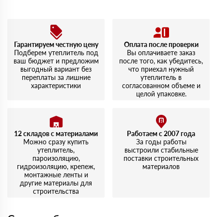
скоростью обслуживания.
Алексей
14 июля 2023
Заказывал Роквул Лайт Баттс. Легко укладывается,
доставка была на следующий день, что приятно
Гарантируем честную цену
Оплата после проверки
удивило. Упаковка целая, никаких повреждений.
Подберем утеплитель под
Вы оплачиваете заказ
ваш бюджет и предложим
после того, как убедитесь,
выгодный вариант без
что приехал нужный
переплаты за лишние
утеплитель в
характеристики
согласованном объеме и
целой упаковке.
12 складов с материалами
Работаем с 2007 года
Можно сразу купить
За годы работы
утеплитель,
выстроили стабильные
пароизоляцию,
поставки строительных
гидроизоляцию, крепеж,
материалов
монтажные ленты и
другие материалы для
строительства