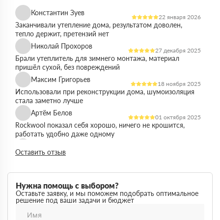
Константин Зуев
22 января 2026
Заканчивали утепление дома, результатом доволен,
тепло держит, претензий нет
Николай Прохоров
27 декабря 2025
Брали утеплитель для зимнего монтажа, материал
пришёл сухой, без повреждений
Максим Григорьев
18 ноября 2025
Использовали при реконструкции дома, шумоизоляция
стала заметно лучше
Артём Белов
01 октября 2025
Rockwool показал себя хорошо, ничего не крошится,
работать удобно даже одному
Денис Кравцов
10 сентября 2025
Оставить отзыв
Утепляли стены и перекрытия, монтаж простой, качество
достойное для своей цены
Роман Васильев
22 августа 2025
Нужна помощь с выбором?
Материал соответствует описанию, после утепления
Оставьте заявку, и мы поможем подобрать оптимальное
решение под ваши задачи и бюджет
расходы на отопление стали ниже
Олег Фёдоров
03 июля 2025