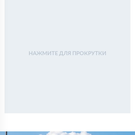
нормально
Сергей Поляков
02 февраля 2025
Утепляли перекрытие и мансарду. Плиты ровные, без
крошки, укладываются плотно. По теплу результат
заметен
Алексей Кузьмин
18 января 2025
Использовали Rockwool для утепления стен частного
дома. Материал плотный, форму держит, при монтаже
НАЖМИТЕ ДЛЯ ПРОКРУТКИ
проблем не возникло
Александр
03 ноября 2024
Брал Роквул Пластер Баттс для утепления стен под
штукатурку. Легко монтируется, пыли минимум.
Тимур
04 октября 2024
Покупал Роквул Арктик для утепления мансарды.
Прекрасная теплоизоляция, и с установкой не возникло
сложностей.
Артем
17 сентября 2024
Выбрал Роквул Камин Баттс для изоляции вокруг
камина. Материал негорючий, все безопасно и надежно.
Евгений
10 августа 2024