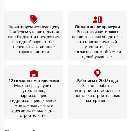
скоростью обслуживания.
Алексей
14 июля 2023
Заказывал Роквул Лайт Баттс. Легко укладывается,
доставка была на следующий день, что приятно
Гарантируем честную цену
Оплата после проверки
удивило. Упаковка целая, никаких повреждений.
Подберем утеплитель под
Вы оплачиваете заказ
ваш бюджет и предложим
после того, как убедитесь,
выгодный вариант без
что приехал нужный
переплаты за лишние
утеплитель в
характеристики
согласованном объеме и
целой упаковке.
12 складов с материалами
Работаем с 2007 года
Можно сразу купить
За годы работы
утеплитель,
выстроили стабильные
пароизоляцию,
поставки строительных
гидроизоляцию, крепеж,
материалов
монтажные ленты и
другие материалы для
строительства