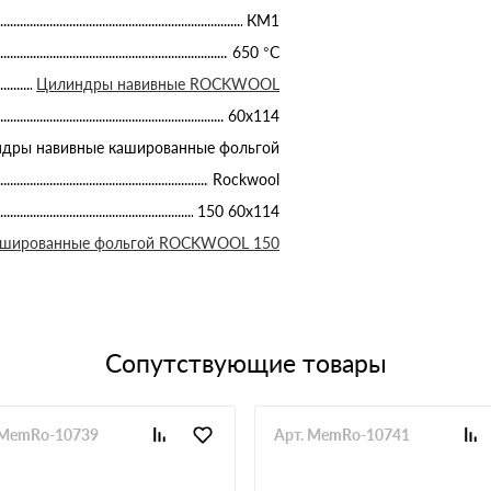
КМ1
650 °С
Цилиндры навивные ROCKWOOL
60х114
дры навивные кашированные фольгой
Rockwool
150 60х114
ашированные фольгой ROCKWOOL 150
Сопутствующие товары
 MemRo-10739
Арт. MemRo-10741