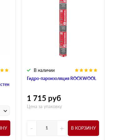
В наличии
В налич
Гидро-пароизоляция ROCKWOOL
Алюминиева
 стен
ROCKWOO
1 715
руб
1 015
р
Цена за упаковку
у
Цена за
-
+
-
ИНУ
В КОРЗИНУ