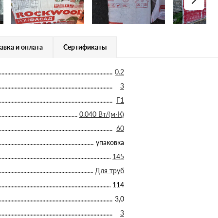
авка и оплата
Сертификаты
0.2
3
Г1
0.040 Вт/(м·К)
60
упаковка
145
Для труб
114
3,0
3