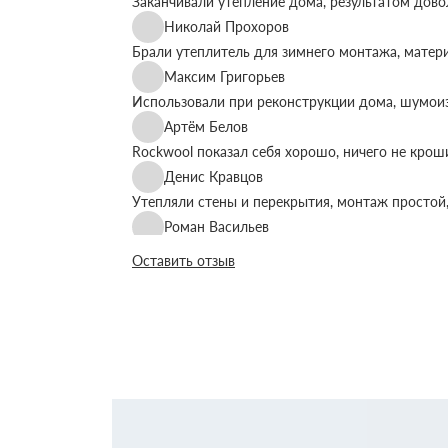
Заканчивали утепление дома, результатом дово
Николай Прохоров
Брали утеплитель для зимнего монтажа, матер
Максим Григорьев
Использовали при реконструкции дома, шумоиз
Артём Белов
Rockwool показал себя хорошо, ничего не крош
Денис Кравцов
Утепляли стены и перекрытия, монтаж простой,
Роман Васильев
Материал соответствует описанию, после утеп
Оставить отзыв
Олег Фёдоров
Брали для утепления кровли, плиты ровные, ук
Павел Антонов
Использовали для бани, утеплитель форму дер
Андрей Лебедев
Работаем с Rockwool не первый раз, стабильное
Михаил Егоров