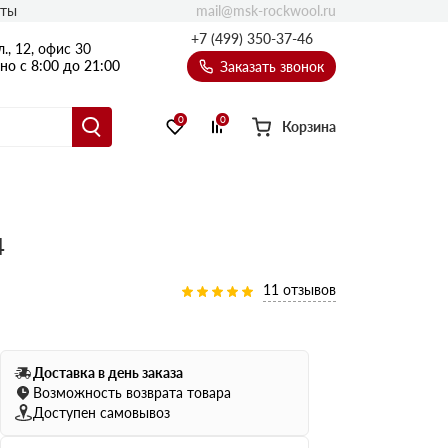
mail@msk-rockwool.ru
кты
Полы
+7 (499) 350-37-46
., 12, офис 30
Балкон
о с 8:00 до 21:00
Заказать звонок
Технолайт
Эсктра
0
0
Корзина
Оптима
Техноакустик
PROF
4
Акустик Баттс
Ультратонкий
11 отзывов
105
ПРО
50 мм
80
75 мм
Доставка в день заказа
100 мм
Возможность возврата товара
Доступен самовывоз
Руф Баттс