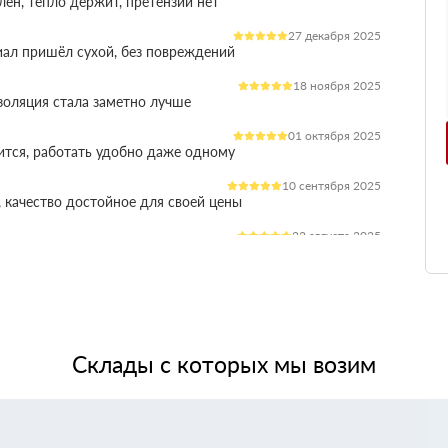
лен, тепло держит, претензий нет
27 декабря 2025
иал пришёл сухой, без повреждений
18 ноября 2025
оляция стала заметно лучше
01 октября 2025
ится, работать удобно даже одному
10 сентября 2025
 качество достойное для своей цены
22 августа 2025
ления расходы на отопление стали ниже
03 июля 2025
ладываются плотно, щелей почти нет
14 июня 2025
жит, влаги не боится, монтаж прошёл без проблем
Склады с которых мы возим
28 мая 2025
 качество, без сюрпризов на объекте
11 мая 2025