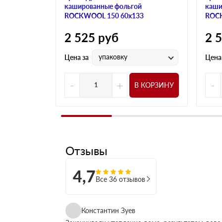
кашированные фольгой
каши
ROCKWOOL 150 60х133
ROCK
2 525
руб
2 
упаковку
Цена за
Цена
-
+
-
В КОРЗИНУ
Отзывы
4,7
Все 36 отзывов
Константин Зуев