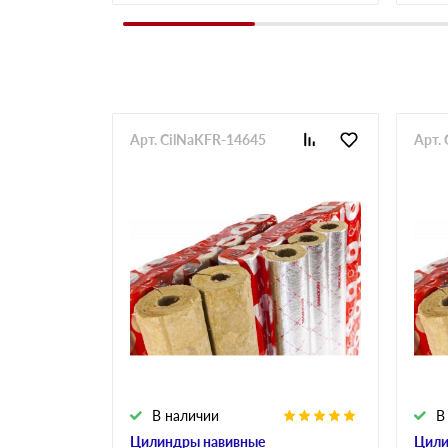
Арт. CilNaKFR-14645
Арт.
В наличии
В
Цилиндры навивные
Цили