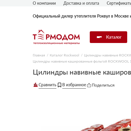
О компании
Доставка и оплата
Сертификат
Официальный дилер утеплителя Роквул в Москве 
Каталог
Главная
Каталог Rockwool
Цилиндры навивные ROC
Цилиндры навивные кашированные фольгой ROCKWOOL 1
Утеплитель Rockwool
Цилиндры навивные каширо
Утеплитель Технониколь
Поделиться
Утеплитель Penoplex
Утеплитель Knauf
Утеплитель Isover