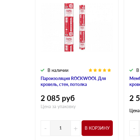
В наличии
В
Пароизоляция ROCKWOOL Для
Мем
кровель, стен, потолка
кров
2 085
руб
2 
Цена за упаковку
Цена
-
+
-
В КОРЗИНУ