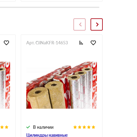
Арт. CilNaKFR-14653
Арт. CilNa
В наличии
В налич
Цилиндры навивные
Цилиндры 