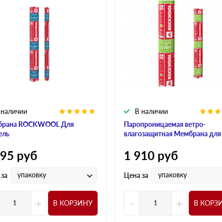
 наличии
В наличии
брана ROCKWOOL Для
Паропроницаемая ветро-
ель
влагозащитная Мембрана для
595
руб
1 910
руб
упаковку
упаковку
 за
Цена за
+
-
+
В КОРЗИНУ
В КОРЗ