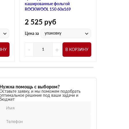
кашированные фольгой
кашированн
ROCKWOOL 150 60х169
ROCKWOOL 
2 525
руб
2 525
р
упаковку
у
Цена за
Цена за
-
+
-
ИНУ
В КОРЗИНУ
Нужна помощь с выбором?
Оставьте заявку, и мы поможем подобрать
оптимальное решение под ваши задачи и
бюджет