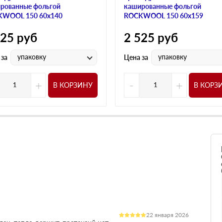
рованные фольгой
кашированные фольгой
WOOL 150 60х140
ROCKWOOL 150 60х159
525
руб
2 525
руб
упаковку
упаковку
 за
Цена за
+
-
+
В КОРЗИНУ
В КОРЗ
22 января 2026