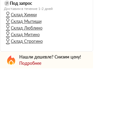
Н Оптима
Под запрос
Доставим в течение 1-2 дней
Д Оптима
Склад Химки
В Оптима
Склад Мытищи
Д Стандарт
Склад Люблино
Склад Митино
Н Экстра
Склад Строгино
Применение
Для стен
Нашли дешевле? Снизим цену!
Для пола
Подробнее
Для фундамента
Для потолков