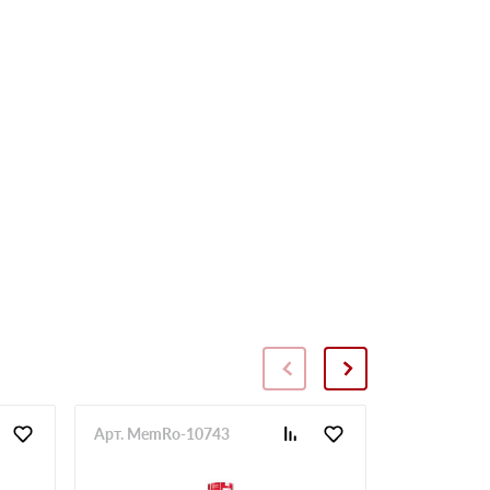
Арт. MemRo-10743
Арт. SopToR