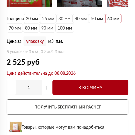
Толщина
20 мм
25 мм
30 мм
40 мм
50 мм
60 мм
70 мм
80 мм
90 мм
100 мм
Цена за
упаковку
м3
п.м.
В упаковке: 3 п.м., 0.2 м3, 3 шт
2 525
руб
Цена действительна до 08.08.2026
-
+
В КОРЗИНУ
ПОЛУЧИТЬ БЕСПЛАТНЫЙ РАСЧЕТ
Товары, которые могут вам понадобиться