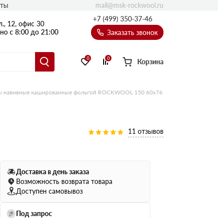
mail@msk-rockwool.ru
кты
Полы
+7 (499) 350-37-46
., 12, офис 30
Балкон
о с 8:00 до 21:00
Заказать звонок
Технолайт
Эсктра
0
0
Корзина
Оптима
Техноакустик
 навивные кашированные фольгой ROCKWOOL 150 60х76
PROF
Акустик Баттс
Ультратонкий
11 отзывов
105
ПРО
50 мм
Доставка в день заказа
80
75 мм
Возможность возврата товара
100 мм
Доступен самовывоз
Руф Баттс
Под запрос