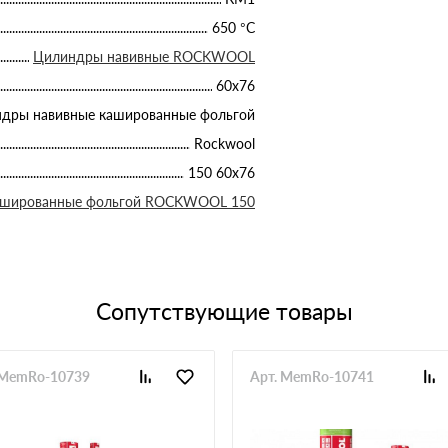
650 °С
Цилиндры навивные ROCKWOOL
60х76
дры навивные кашированные фольгой
Rockwool
150 60х76
ашированные фольгой ROCKWOOL 150
Сопутствующие товары
 MemRo-10739
Арт. MemRo-10741