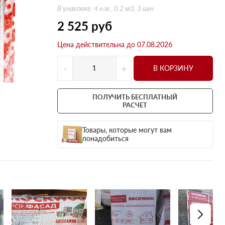
Оптима
Оптима
В упаковке: 4 п.м., 0.2 м3, 3 шт
Н Оптима
Д Оптима
2 525
руб
Д Оптима
Д Экстра
Цена действительна до 07.08.2026
50 мм
50 мм
100 мм
100 мм
-
+
В КОРЗИНУ
Техническая изоляция
Толщина
Цилиндры навивные
50 мм
ПОЛУЧИТЬ БЕСПЛАТНЫЙ
Lamella Mat L
100 мм
РАСЧЕТ
Industrial Batts 80
120 мм
Товары, которые могут вам
CONLIT SL 150
150 мм
понадобиться