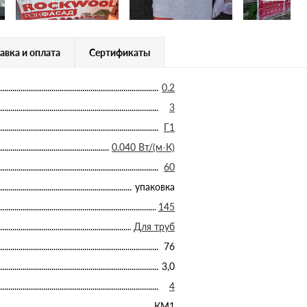
авка и оплата
Сертификаты
0.2
3
Г1
0.040 Вт/(м·К)
60
упаковка
145
Для труб
76
3,0
4
КМ1