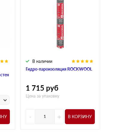
В наличии
В налич
Гидро-пароизоляция ROCKWOOL
Алюминиева
 стен
ROCKWOO
1 715
руб
1 015
р
Цена за упаковку
у
Цена за
-
+
-
ИНУ
В КОРЗИНУ