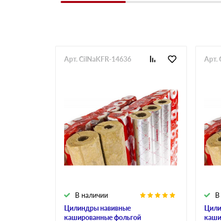
Арт. CilNaKFR-14636
Арт.
В наличии
В
Цилиндры навивные
Цили
кашированные фольгой
каши