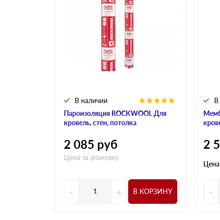
В наличии
В
Пароизоляция ROCKWOOL Для
Мем
кровель, стен, потолка
кров
2 085
руб
2 
Цена за упаковку
Цена
-
+
-
В КОРЗИНУ