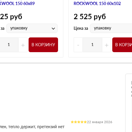
WOOL 150 60х89
ROCKWOOL 150 60х102
525
руб
2 525
руб
упаковку
упаковку
 за
Цена за
+
-
+
В КОРЗИНУ
В КОРЗ
22 января 2026
лен, тепло держит, претензий нет