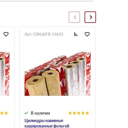
Арт. CilNaKFR-14641
Арт. CilNa
В наличии
В налич
Цилиндры навивные
Цилиндры 
кашированные фольгой
кашированн