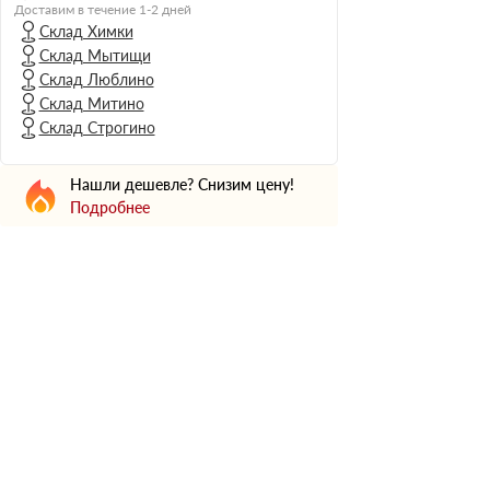
Н Оптима
Доставим в течение 1-2 дней
Склад Химки
Д Оптима
Склад Мытищи
В Оптима
Склад Люблино
Д Стандарт
Склад Митино
Склад Строгино
Н Экстра
Применение
Нашли дешевле? Снизим цену!
Для стен
Подробнее
Для пола
Для фундамента
Для потолков