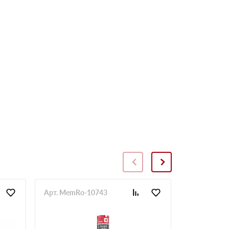
Арт. MemRo-10743
Арт. SopToR