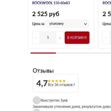
ROCKWOOL 150 60х83
ROCK
2 525
руб
2 
упаковку
Цена за
Цена
-
+
-
В КОРЗИНУ
Отзывы
4,7
Все 36 отзывов
Константин Зуев
Заканчивали утепление дома, результатом дово