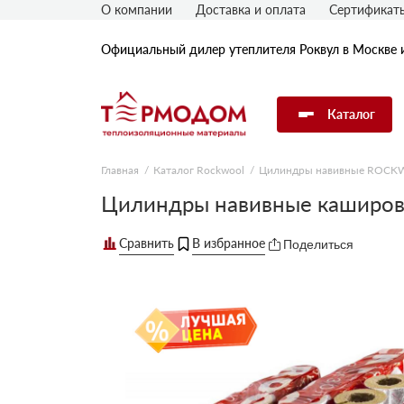
О компании
Доставка и оплата
Сертификат
Официальный дилер утеплителя Роквул в Москве 
Каталог
Главная
Каталог Rockwool
Цилиндры навивные ROC
Утеплитель Rockwool
Цилиндры навивные каширо
Поделиться
Утеплитель Технониколь
Утеплитель Penoplex
Утеплитель Knauf
Утеплитель Isover