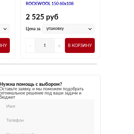
ROCKWOOL 150 60х108
ROCKWOOL 
2 525
руб
2 525
р
упаковку
у
Цена за
Цена за
-
+
-
ИНУ
В КОРЗИНУ
Нужна помощь с выбором?
Оставьте заявку, и мы поможем подобрать
оптимальное решение под ваши задачи и
бюджет