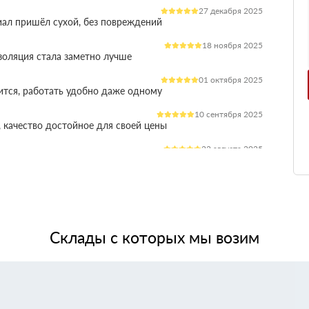
27 декабря 2025
иал пришёл сухой, без повреждений
18 ноября 2025
оляция стала заметно лучше
01 октября 2025
ится, работать удобно даже одному
10 сентября 2025
 качество достойное для своей цены
22 августа 2025
ления расходы на отопление стали ниже
03 июля 2025
ладываются плотно, щелей почти нет
14 июня 2025
жит, влаги не боится, монтаж прошёл без проблем
Склады с которых мы возим
28 мая 2025
 качество, без сюрпризов на объекте
11 мая 2025
я при креплении свою задачу выполняет.