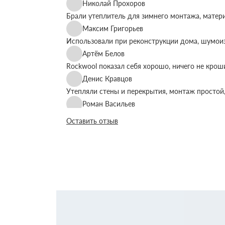
Николай Прохоров
Брали утеплитель для зимнего монтажа, матер
Максим Григорьев
Использовали при реконструкции дома, шумоиз
Артём Белов
Rockwool показал себя хорошо, ничего не крош
Денис Кравцов
Утепляли стены и перекрытия, монтаж простой,
Роман Васильев
Материал соответствует описанию, после утеп
Оставить отзыв
Олег Фёдоров
Брали для утепления кровли, плиты ровные, ук
Павел Антонов
Использовали для бани, утеплитель форму дер
Андрей Лебедев
Работаем с Rockwool не первый раз, стабильное
Михаил Егоров
Утепляли фасад, материал плотный, не ломаетс