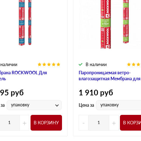
 наличии
В наличии
брана ROCKWOOL Для
Паропроницаемая ветро-
ель
влагозащитная Мембрана для
595
руб
1 910
руб
упаковку
упаковку
 за
Цена за
+
-
+
В КОРЗИНУ
В КОРЗ