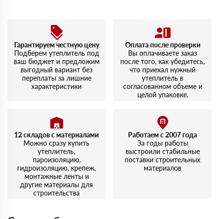
скоростью обслуживания.
Алексей
14 июля 2023
Заказывал Роквул Лайт Баттс. Легко укладывается,
доставка была на следующий день, что приятно
Гарантируем честную цену
Оплата после проверки
удивило. Упаковка целая, никаких повреждений.
Подберем утеплитель под
Вы оплачиваете заказ
ваш бюджет и предложим
после того, как убедитесь,
выгодный вариант без
что приехал нужный
переплаты за лишние
утеплитель в
характеристики
согласованном объеме и
целой упаковке.
12 складов с материалами
Работаем с 2007 года
Можно сразу купить
За годы работы
утеплитель,
выстроили стабильные
пароизоляцию,
поставки строительных
гидроизоляцию, крепеж,
материалов
монтажные ленты и
другие материалы для
строительства