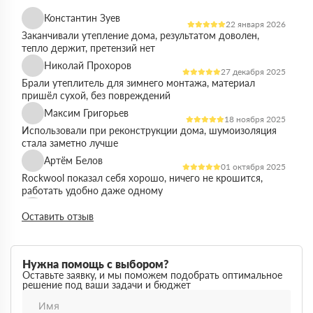
Константин Зуев
22 января 2026
Заканчивали утепление дома, результатом доволен,
тепло держит, претензий нет
Николай Прохоров
27 декабря 2025
Брали утеплитель для зимнего монтажа, материал
пришёл сухой, без повреждений
Максим Григорьев
18 ноября 2025
Использовали при реконструкции дома, шумоизоляция
стала заметно лучше
Артём Белов
01 октября 2025
Rockwool показал себя хорошо, ничего не крошится,
работать удобно даже одному
Денис Кравцов
10 сентября 2025
Оставить отзыв
Утепляли стены и перекрытия, монтаж простой, качество
достойное для своей цены
Роман Васильев
22 августа 2025
Нужна помощь с выбором?
Материал соответствует описанию, после утепления
Оставьте заявку, и мы поможем подобрать оптимальное
решение под ваши задачи и бюджет
расходы на отопление стали ниже
Олег Фёдоров
03 июля 2025