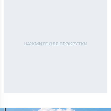
нормально
Сергей Поляков
02 февраля 2025
Утепляли перекрытие и мансарду. Плиты ровные, без
крошки, укладываются плотно. По теплу результат
заметен
Алексей Кузьмин
18 января 2025
Использовали Rockwool для утепления стен частного
дома. Материал плотный, форму держит, при монтаже
НАЖМИТЕ ДЛЯ ПРОКРУТКИ
проблем не возникло
Александр
03 ноября 2024
Брал Роквул Пластер Баттс для утепления стен под
штукатурку. Легко монтируется, пыли минимум.
Тимур
04 октября 2024
Покупал Роквул Арктик для утепления мансарды.
Прекрасная теплоизоляция, и с установкой не возникло
сложностей.
Артем
17 сентября 2024
Выбрал Роквул Камин Баттс для изоляции вокруг
камина. Материал негорючий, все безопасно и надежно.
Евгений
10 августа 2024