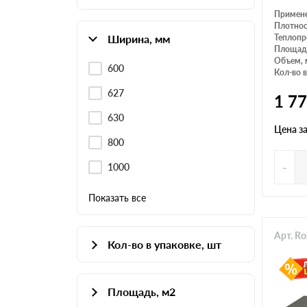
Примен
Плотнос
Ширина, мм
Теплопр
Площадь
Объем, 
600
Кол-во в
627
1 7
630
Цена з
800
-
1000
Показать все
Арт. R
Кол-во в упаковке, шт
1
Площадь, м2
2