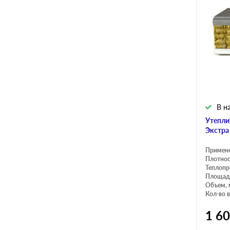
В н
Утепли
Экстра
Примен
Плотнос
Теплопр
Площадь
Объем, 
Кол-во в
1 6