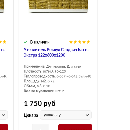
Н Оптима
Д Оптима
В Оптима
Д Стандарт
Н Экстра
В наличии
Применение
ттс
Утеплитель Роквул Сэндвич Баттс
Для стен
Экстра 122х600х1200
Для пола
Применение:
Для кровли, Для стен
Для фундамента
Плотность, кг/м3:
90-120
(м·К)
Теплопроводность:
0.037 - 0.042 Вт/(м·К)
Для потолков
Площадь, м2:
0.72
Объем, м3:
0.18
Кол-во в упаковке, шт:
2
1 750
руб
упаковку
Цена за