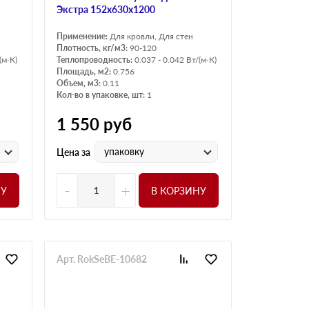
Экстра 152х630х1200
Применение:
Для кровли, Для стен
Плотность, кг/м3:
90-120
(м·К)
Теплопроводность:
0.037 - 0.042 Вт/(м·К)
Площадь, м2:
0.756
Объем, м3:
0.11
Кол-во в упаковке, шт:
1
1 550
руб
упаковку
Цена за
-
+
НУ
В КОРЗИНУ
Арт. RokSeBE-10682