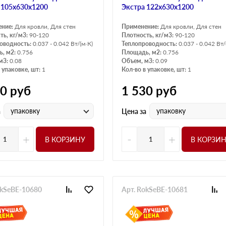
 105х630х1200
Экстра 122х630х1200
ение:
Для кровли, Для стен
Применение:
Для кровли, Для стен
ть, кг/м3:
90-120
Плотность, кг/м3:
90-120
оводность:
0.037 - 0.042 Вт/(м·К)
Теплопроводность:
0.037 - 0.042 Вт/
, м2:
0.756
Площадь, м2:
0.756
м3:
0.08
Объем, м3:
0.09
 упаковке, шт:
1
Кол-во в упаковке, шт:
1
00
руб
1 530
руб
упаковку
упаковку
а
Цена за
+
-
+
В КОРЗИНУ
В КОРЗИ
okSeBE-10680
Арт. RokSeBE-10681