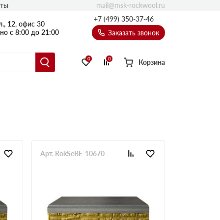
mail@msk-rockwool.ru
кты
Полы
+7 (499) 350-37-46
., 12, офис 30
Балкон
о с 8:00 до 21:00
Заказать звонок
Технолайт
Эсктра
0
0
Корзина
Оптима
Техноакустик
PROF
Акустик Баттс
Ультратонкий
105
ПРО
Арт. RokSeBE-10670
50 мм
80
75 мм
100 мм
Руф Баттс