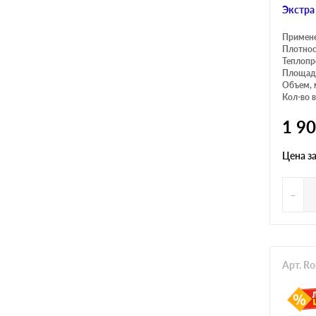
Экстра
Примен
Плотнос
Теплопр
Площадь
Объем, 
Кол-во в
1 9
Цена з
-
Арт. R