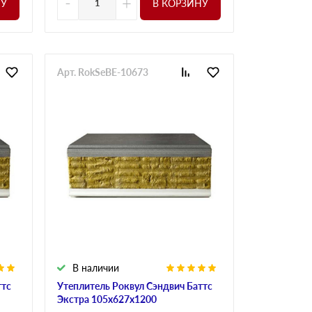
-
+
НУ
В КОРЗИНУ
Арт. RokSeBE-10673
В наличии
ттс
Утеплитель Роквул Сэндвич Баттс
Экстра 105х627х1200