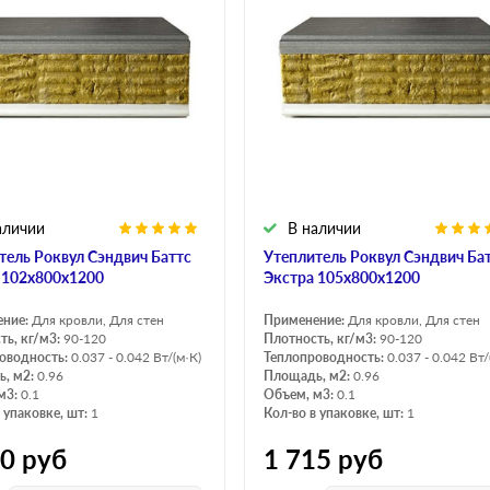
аличии
В наличии
тель Роквул Сэндвич Баттс
Утеплитель Роквул Сэндвич Ба
 102х800х1200
Экстра 105х800х1200
ение:
Для кровли, Для стен
Применение:
Для кровли, Для стен
ть, кг/м3:
90-120
Плотность, кг/м3:
90-120
оводность:
0.037 - 0.042 Вт/(м·К)
Теплопроводность:
0.037 - 0.042 Вт/
, м2:
0.96
Площадь, м2:
0.96
м3:
0.1
Объем, м3:
0.1
 упаковке, шт:
1
Кол-во в упаковке, шт:
1
00
руб
1 715
руб