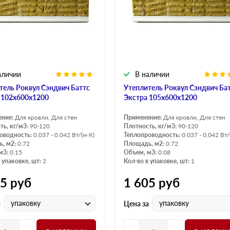
Оптима
Оптима
Н Оптима
Д Оптима
Д Оптима
Д Экстра
50 мм
50 мм
100 мм
100 мм
аличии
В наличии
Техническая изоляция
Толщина
тель Роквул Сэндвич Баттс
Утеплитель Роквул Сэндвич Ба
Цилиндры навивные
50 мм
 102х600х1200
Экстра 105х600х1200
Lamella Mat L
100 мм
ение:
Для кровли, Для стен
Применение:
Для кровли, Для стен
Industrial Batts 80
120 мм
ть, кг/м3:
90-120
Плотность, кг/м3:
90-120
оводность:
0.037 - 0.042 Вт/(м·К)
Теплопроводность:
0.037 - 0.042 Вт/
CONLIT SL 150
150 мм
, м2:
0.72
Площадь, м2:
0.72
м3:
0.15
Объем, м3:
0.08
 упаковке, шт:
2
Кол-во в упаковке, шт:
1
75
руб
1 605
руб
упаковку
упаковку
а
Цена за