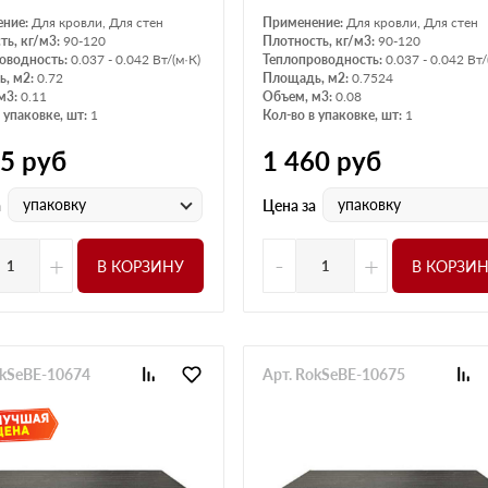
ение:
Для кровли, Для стен
Применение:
Для кровли, Для стен
ть, кг/м3:
90-120
Плотность, кг/м3:
90-120
оводность:
0.037 - 0.042 Вт/(м·К)
Теплопроводность:
0.037 - 0.042 Вт/
, м2:
0.72
Площадь, м2:
0.7524
м3:
0.11
Объем, м3:
0.08
 упаковке, шт:
1
Кол-во в упаковке, шт:
1
75
руб
1 460
руб
упаковку
упаковку
а
Цена за
+
-
+
В КОРЗИНУ
В КОРЗИ
okSeBE-10674
Арт. RokSeBE-10675