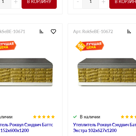
+
-
+
В КОРЗИНУ
В КОРЗИ
okSeBE-10671
Арт. RokSeBE-10672
аличии
В наличии
тель Роквул Сэндвич Баттс
Утеплитель Роквул Сэндвич Ба
 152х600х1200
Экстра 102х627х1200