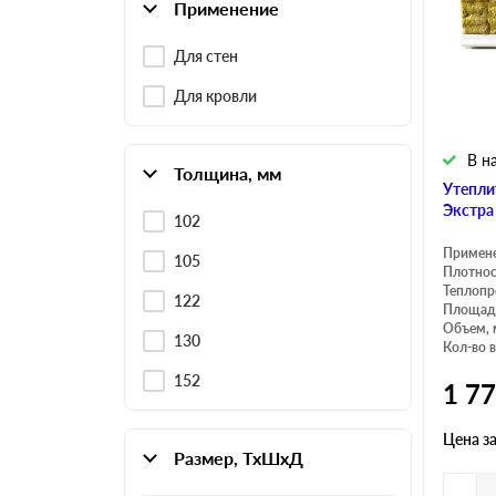
Применение
Для стен
Плитные материалы
Для кровли
В н
Толщина, мм
Утепли
Экстра
102
Примен
105
Плотнос
Теплопр
122
Площадь
Объем, 
130
Кол-во в
152
1 7
Цена з
Размер, ТхШхД