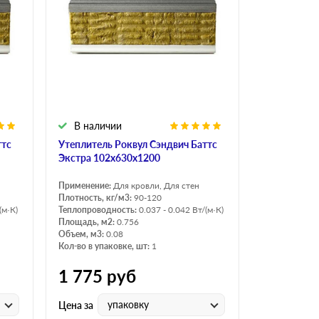
В наличии
ттс
Утеплитель Роквул Сэндвич Баттс
Экстра 102х630х1200
Применение:
Для кровли, Для стен
Плотность, кг/м3:
90-120
(м·К)
Теплопроводность:
0.037 - 0.042 Вт/(м·К)
Площадь, м2:
0.756
Объем, м3:
0.08
Кол-во в упаковке, шт:
1
1 775
руб
упаковку
Цена за