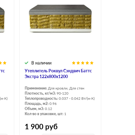
В наличии
ттс
Утеплитель Роквул Сэндвич Баттс
Экстра 122х800х1200
Применение:
Для кровли, Для стен
Плотность, кг/м3:
90-120
(м·К)
Теплопроводность:
0.037 - 0.042 Вт/(м·К)
Площадь, м2:
0.96
Объем, м3:
0.12
Кол-во в упаковке, шт:
1
1 900
руб