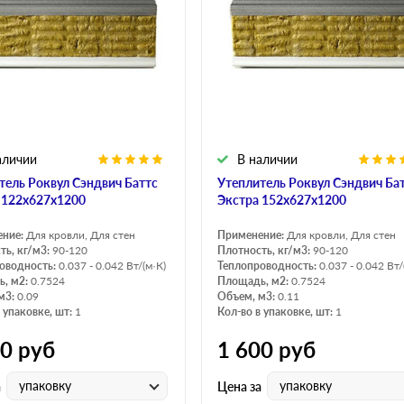
аличии
В наличии
тель Роквул Сэндвич Баттс
Утеплитель Роквул Сэндвич Ба
 122х627х1200
Экстра 152х627х1200
ение:
Для кровли, Для стен
Применение:
Для кровли, Для стен
ть, кг/м3:
90-120
Плотность, кг/м3:
90-120
оводность:
0.037 - 0.042 Вт/(м·К)
Теплопроводность:
0.037 - 0.042 Вт/
, м2:
0.7524
Площадь, м2:
0.7524
м3:
0.09
Объем, м3:
0.11
 упаковке, шт:
1
Кол-во в упаковке, шт:
1
30
руб
1 600
руб
упаковку
упаковку
а
Цена за