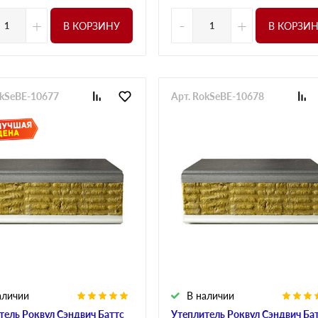
+
-
+
В КОРЗИНУ
В КОРЗИ
okSeBE-10677
Арт. RokSeBE-10678
аличии
В наличии
тель Роквул Сэндвич Баттс
Утеплитель Роквул Сэндвич Ба