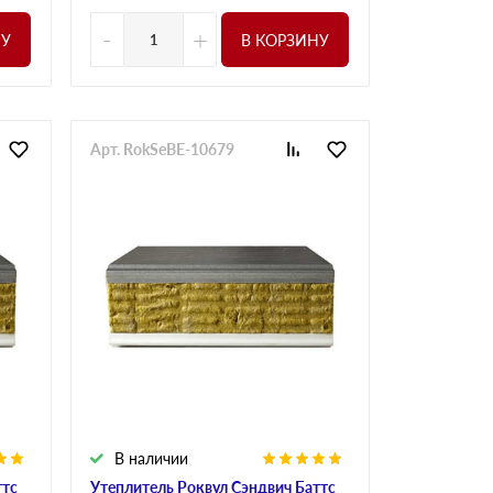
-
+
НУ
В КОРЗИНУ
Арт. RokSeBE-10679
В наличии
ттс
Утеплитель Роквул Сэндвич Баттс