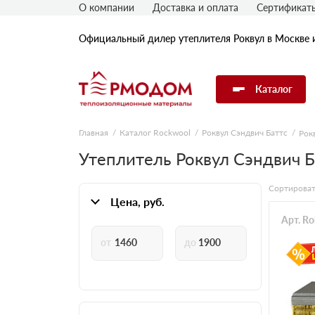
О компании
Доставка и оплата
Сертификат
Официальный дилер утеплителя Роквул в Москве 
Каталог
Главная
Каталог Rockwool
Роквул Сэндвич Баттс
Рок
Утеплитель Rockwool
Утеплитель Роквул Сэндвич Б
Сортироват
Утеплитель Технониколь
Цена, руб.
Арт. R
Утеплитель Penoplex
Утеплитель Knauf
Утеплитель Isover