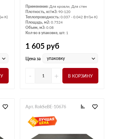
Применение:
Для кровли, Для стен
Плотность, кг/м3:
90-120
(м·К)
Теплопроводность:
0.037 - 0.042 Вт/(м·К)
Площадь, м2:
0.7524
Объем, м3:
0.08
Кол-во в упаковке, шт:
1
1 605
руб
упаковку
Цена за
-
+
НУ
В КОРЗИНУ
Арт. RokSeBE-10676