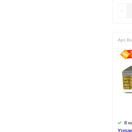
-
Арт. R
В н
Утепли