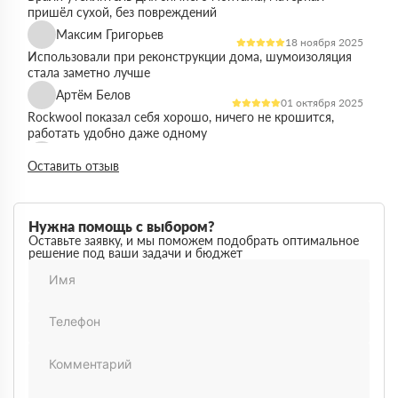
пришёл сухой, без повреждений
Максим Григорьев
18 ноября 2025
Использовали при реконструкции дома, шумоизоляция
стала заметно лучше
Артём Белов
01 октября 2025
Rockwool показал себя хорошо, ничего не крошится,
работать удобно даже одному
Денис Кравцов
10 сентября 2025
Оставить отзыв
Утепляли стены и перекрытия, монтаж простой, качество
достойное для своей цены
Роман Васильев
22 августа 2025
Нужна помощь с выбором?
Материал соответствует описанию, после утепления
Оставьте заявку, и мы поможем подобрать оптимальное
решение под ваши задачи и бюджет
расходы на отопление стали ниже
Олег Фёдоров
03 июля 2025
Брали для утепления кровли, плиты ровные,
укладываются плотно, щелей почти нет
Павел Антонов
14 июня 2025
Использовали для бани, утеплитель форму держит,
влаги не боится, монтаж прошёл без проблем
Андрей Лебедев