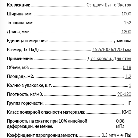
Коллекция:
Сэндвич Баттс Экстра
Ширина, мм:
1000
Толщина, мм:
152
Длина, мм:
1200
Единица измерения:
упаковка
Размер, ТхШхД:
152х1000х1200 мм
Применение:
Для кровли, Для стен
Объем, м3:
0.18
Площадь, м2:
1.2
Кол-во в упаковке, шт:
1
Плотность, кг/м3:
90-120
Группа горючести:
НГ
Класс пожарной опасности материала:
КМ0
Прочность на сжатие при 10% линейной
0.08
деформации, не менее:
мПа
Коэффициент паропроницаемости:
0.3 мг/(м·ч·Па)