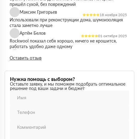
пришёл сухой, без повреждений
Максим Григорьев
18 ноября 2025
Использовали при реконструкции дома, шумоизоляция
стала заметно лучше
Артём Белов
01 октября 2025
Rockwool показал себя хорошо, ничего не крошится,
работать удобно даже одному
Денис Кравцов
10 сентября 2025
Оставить отзыв
Утепляли стены и перекрытия, монтаж простой, качество
достойное для своей цены
Роман Васильев
22 августа 2025
Нужна помощь с выбором?
Материал соответствует описанию, после утепления
Оставьте заявку, и мы поможем подобрать оптимальное
решение под ваши задачи и бюджет
расходы на отопление стали ниже
Олег Фёдоров
03 июля 2025
Брали для утепления кровли, плиты ровные,
укладываются плотно, щелей почти нет
Павел Антонов
14 июня 2025
Использовали для бани, утеплитель форму держит,
влаги не боится, монтаж прошёл без проблем
Андрей Лебедев