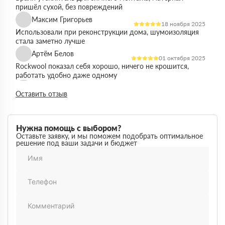
пришёл сухой, без повреждений
Максим Григорьев
18 ноября 2025
Использовали при реконструкции дома, шумоизоляция
стала заметно лучше
Артём Белов
01 октября 2025
Rockwool показал себя хорошо, ничего не крошится,
работать удобно даже одному
Денис Кравцов
10 сентября 2025
Оставить отзыв
Утепляли стены и перекрытия, монтаж простой, качество
достойное для своей цены
Роман Васильев
22 августа 2025
Нужна помощь с выбором?
Материал соответствует описанию, после утепления
Оставьте заявку, и мы поможем подобрать оптимальное
решение под ваши задачи и бюджет
расходы на отопление стали ниже
Олег Фёдоров
03 июля 2025
Брали для утепления кровли, плиты ровные,
укладываются плотно, щелей почти нет
Павел Антонов
14 июня 2025
Использовали для бани, утеплитель форму держит,
влаги не боится, монтаж прошёл без проблем
Андрей Лебедев