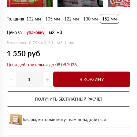
Толщина
102 мм
105 мм
122 мм
130 мм
152 мм
Цена за
упаковку
м2
м3
В упаковке: 0.756 м2, 0.11 м3, 1 шт
1 550
руб
Цена действительна до 08.08.2026
-
+
В КОРЗИНУ
ПОЛУЧИТЬ БЕСПЛАТНЫЙ РАСЧЕТ
Товары, которые могут вам понадобиться