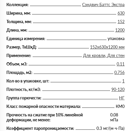
Коллекция:
Сэндвич Баттс Экстра
Ширина, мм:
630
Толщина, мм:
152
Длина, мм:
1200
Единица измерения:
упаковка
Размер, ТхШхД:
152х630х1200 мм
Применение:
Для кровли, Для стен
Объем, м3:
0.11
Площадь, м2:
0.756
Кол-во в упаковке, шт:
1
Плотность, кг/м3:
90-120
Группа горючести:
НГ
Класс пожарной опасности материала:
КМ0
Прочность на сжатие при 10% линейной
0.08
деформации, не менее:
мПа
Коэффициент паропроницаемости:
0.3 мг/(м·ч·Па)