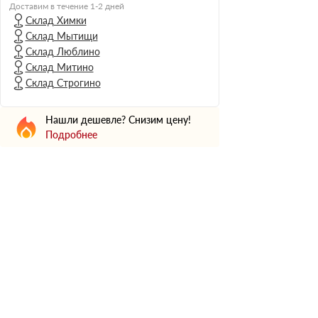
Н Оптима
Доставим в течение 1-2 дней
Склад Химки
Д Оптима
Склад Мытищи
В Оптима
Склад Люблино
Д Стандарт
Склад Митино
Склад Строгино
Н Экстра
Применение
Нашли дешевле? Снизим цену!
Для стен
Подробнее
Для пола
Для фундамента
Для потолков