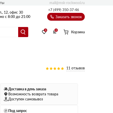
mail@msk-rockwool.ru
кты
Полы
+7 (499) 350-37-46
., 12, офис 30
Балкон
о с 8:00 до 21:00
Заказать звонок
Технолайт
Эсктра
0
0
Корзина
Оптима
Техноакустик
PROF
Акустик Баттс
Ультратонкий
11 отзывов
105
ПРО
50 мм
Доставка в день заказа
80
75 мм
Возможность возврата товара
100 мм
Доступен самовывоз
Руф Баттс
Под запрос