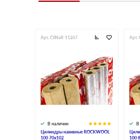
Арт. CilNaR-11267
Арт.
В наличии
В
Цилиндры навивные ROCKWOOL
Цили
100 70х102
100 