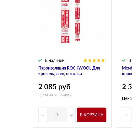
В наличии
В
Пароизоляция ROCKWOOL Для
Мем
кровель, стен, потолка
кров
2 085
руб
2 
Цена за упаковку
Цена
-
+
-
В КОРЗИНУ