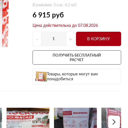
Оптима
Оптима
В упаковке: 3 п.м., 0.2 м3
Н Оптима
Д Оптима
6 915
руб
Д Оптима
Д Экстра
Цена действительна до 07.08.2026
50 мм
50 мм
100 мм
100 мм
-
+
В КОРЗИНУ
Техническая изоляция
Толщина
Цилиндры навивные
50 мм
ПОЛУЧИТЬ БЕСПЛАТНЫЙ
Lamella Mat L
100 мм
РАСЧЕТ
Industrial Batts 80
120 мм
Товары, которые могут вам
CONLIT SL 150
150 мм
понадобиться