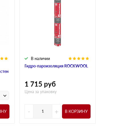
В наличии
В налич
Гидро-пароизоляция ROCKWOOL
Алюминиева
 стен
ROCKWOO
1 715
руб
1 015
р
Цена за упаковку
у
Цена за
-
+
-
ИНУ
В КОРЗИНУ