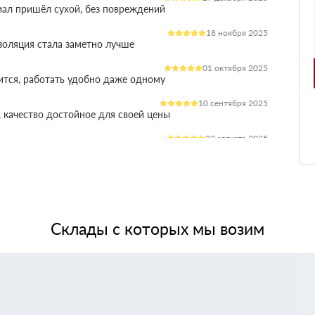
иал пришёл сухой, без повреждений
18 ноября 2025
оляция стала заметно лучше
01 октября 2025
ится, работать удобно даже одному
10 сентября 2025
 качество достойное для своей цены
22 августа 2025
ления расходы на отопление стали ниже
03 июля 2025
ладываются плотно, щелей почти нет
14 июня 2025
жит, влаги не боится, монтаж прошёл без проблем
Склады с которых мы возим
28 мая 2025
 качество, без сюрпризов на объекте
11 мая 2025
я при креплении свою задачу выполняет.
24 апреля 2025