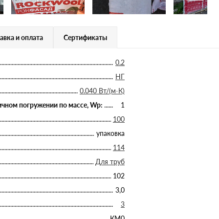
авка и оплата
Сертификаты
0.2
НГ
0.040 Вт/(м·К)
чном погружении по массе, Wp:
1
100
упаковка
114
Для труб
102
3,0
3
КМ0