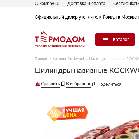
О компании
Доставка и оплата
Сертификат
Официальный дилер утеплителя Роквул в Москве 
Каталог
Главная
Каталог Rockwool
Цилиндры навивные ROC
Утеплитель Rockwool
Цилиндры навивные ROCKWO
Поделиться
Утеплитель Технониколь
Утеплитель Penoplex
Утеплитель Knauf
Утеплитель Isover