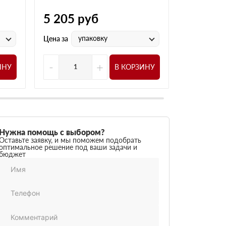
5 205
руб
5 295
р
упаковку
у
Цена за
Цена за
-
+
-
ИНУ
В КОРЗИНУ
Нужна помощь с выбором?
Оставьте заявку, и мы поможем подобрать
оптимальное решение под ваши задачи и
бюджет