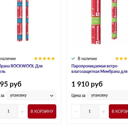
 наличии
В наличии
брана ROCKWOOL Для
Паропроницаемая ветро-
ель
влагозащитная Мембрана для
595
руб
1 910
руб
упаковку
упаковку
 за
Цена за
+
-
+
В КОРЗИНУ
В КОРЗ