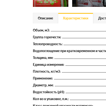
Описание
Характеристики
Дост
Объем, м3:
Группа горючести:
Теплопроводность:
Водопоглощение при кратковременном и части
Толщина, мм:
Единица измерения:
Плотность, кг/м3:
Применение:
Диаметр, мм:
Водостойкость (рН):
Кол-во в упаковке, п.м.:
Класс пожарной опасности материала: