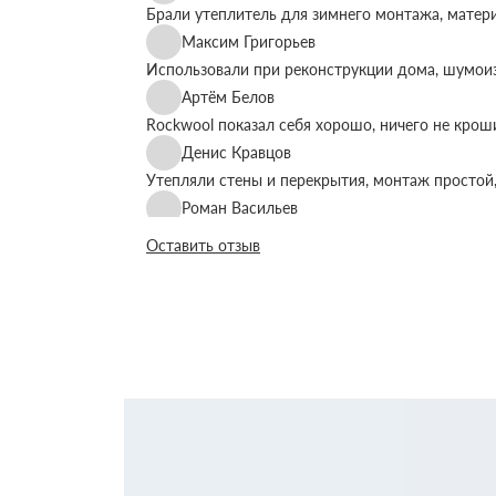
Брали утеплитель для зимнего монтажа, матер
Максим Григорьев
Использовали при реконструкции дома, шумоиз
Артём Белов
Rockwool показал себя хорошо, ничего не крош
Денис Кравцов
Утепляли стены и перекрытия, монтаж простой,
Роман Васильев
Материал соответствует описанию, после утеп
Оставить отзыв
Олег Фёдоров
Брали для утепления кровли, плиты ровные, ук
Павел Антонов
Использовали для бани, утеплитель форму дер
Андрей Лебедев
Работаем с Rockwool не первый раз, стабильное
Михаил Егоров
Утепляли фасад, материал плотный, не ломаетс
Виталий Романов