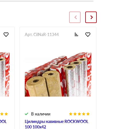
Арт. CilNaR-11344
Арт. CilNaR
В наличии
В налич
OOL
Цилиндры навивные ROCKWOOL
Цилиндры 
100 100х42
100 100х45