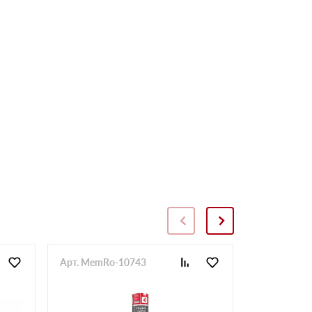
Арт. MemRo-10743
Арт. SopToR