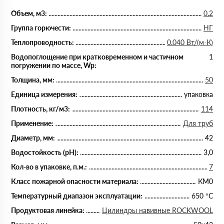
Объем, м3:
0.2
Группа горючести:
НГ
Теплопроводность:
0.040 Вт/(м·К)
Водопоглощение при кратковременном и частичном
1
погружении по массе, Wp:
Толщина, мм:
50
Единица измерения:
упаковка
Плотность, кг/м3:
114
Применение:
Для труб
Диаметр, мм:
42
Водостойкость (рН):
3,0
Кол-во в упаковке, п.м.:
7
Класс пожарной опасности материала:
КМ0
Температурный диапазон эксплуатации:
650 °С
Продуктовая линейка:
Цилиндры навивные ROCKWOOL