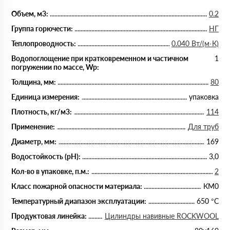
Объем, м3:
0.2
Группа горючести:
НГ
Теплопроводность:
0.040 Вт/(м·К)
Водопоглощение при кратковременном и частичном
1
погружении по массе, Wp:
Толщина, мм:
80
Единица измерения:
упаковка
Плотность, кг/м3:
114
Применение:
Для труб
Диаметр, мм:
169
Водостойкость (рН):
3,0
Кол-во в упаковке, п.м.:
2
Класс пожарной опасности материала:
КМ0
Температурный диапазон эксплуатации:
650 °С
Продуктовая линейка:
Цилиндры навивные ROCKWOOL