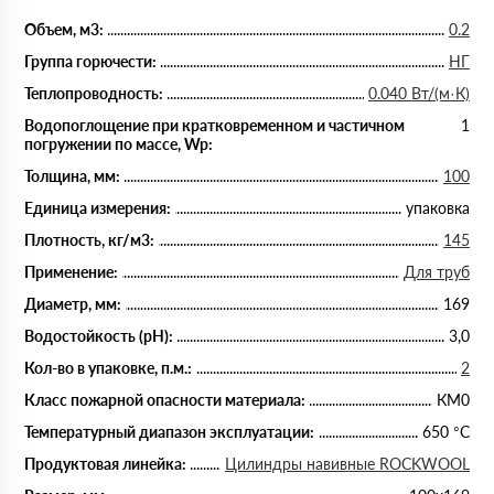
Объем, м3:
0.2
Группа горючести:
НГ
Теплопроводность:
0.040 Вт/(м·К)
Водопоглощение при кратковременном и частичном
1
погружении по массе, Wp:
Толщина, мм:
100
Единица измерения:
упаковка
Плотность, кг/м3:
145
Применение:
Для труб
Диаметр, мм:
169
Водостойкость (рН):
3,0
Кол-во в упаковке, п.м.:
2
Класс пожарной опасности материала:
КМ0
Температурный диапазон эксплуатации:
650 °С
Продуктовая линейка:
Цилиндры навивные ROCKWOOL