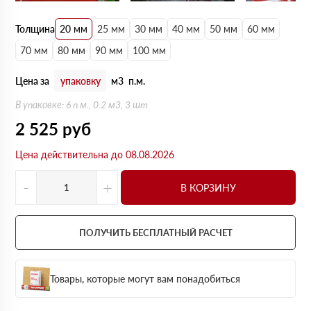
Толщина
20 мм
25 мм
30 мм
40 мм
50 мм
60 мм
70 мм
80 мм
90 мм
100 мм
Цена за
упаковку
м3
п.м.
В упаковке: 6 п.м., 0.2 м3, 3 шт
2 525
руб
Цена действительна до 08.08.2026
-
+
В КОРЗИНУ
ПОЛУЧИТЬ БЕСПЛАТНЫЙ РАСЧЕТ
Товары, которые могут вам понадобиться