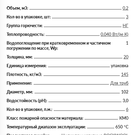
Объем, м3:
0.2
Кол-во в упаковке, шт:
3
Группа горючести:
НГ
Теплопроводность:
0.040 Вт/(м·К)
Водопоглощение при кратковременном и частичном
1
погружении по массе, Wp:
Толщина, мм:
20
Единица измерения:
упаковка
Плотность, кг/м3:
145
Применение:
Для труб
Диаметр, мм:
102
Водостойкость (рН):
3,0
Кол-во в упаковке, п.м.:
6
Класс пожарной опасности материала:
КМ0
Температурный диапазон эксплуатации:
650 °С