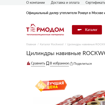
О компании
Доставка и оплата
Сертификат
Официальный дилер утеплителя Роквул в Москве 
Каталог
Главная
Каталог Rockwool
Цилиндры навивные ROC
Утеплитель Rockwool
Цилиндры навивные ROCKWO
Поделиться
Утеплитель Технониколь
Утеплитель Penoplex
Утеплитель Knauf
Утеплитель Isover