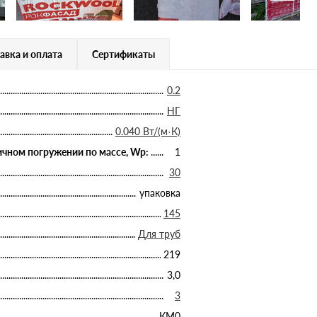
авка и оплата
Сертификаты
0.2
НГ
0.040 Вт/(м·К)
чном погружении по массе, Wp:
1
30
упаковка
145
Для труб
219
3,0
3
КМ0