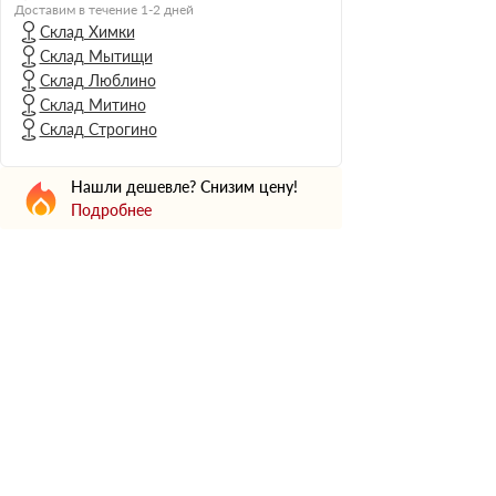
Н Оптима
Доставим в течение 1-2 дней
Склад Химки
Д Оптима
Склад Мытищи
В Оптима
Склад Люблино
Д Стандарт
Склад Митино
Склад Строгино
Н Экстра
Применение
Нашли дешевле? Снизим цену!
Для стен
Подробнее
Для пола
Для фундамента
Для потолков