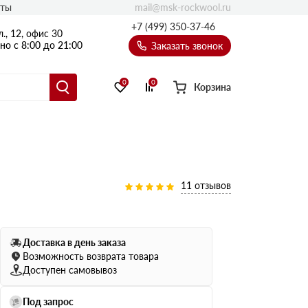
mail@msk-rockwool.ru
кты
Полы
+7 (499) 350-37-46
., 12, офис 30
Балкон
о с 8:00 до 21:00
Заказать звонок
Технолайт
Эсктра
0
0
Корзина
Оптима
Техноакустик
PROF
Акустик Баттс
Ультратонкий
11 отзывов
105
ПРО
50 мм
Доставка в день заказа
80
75 мм
Возможность возврата товара
100 мм
Доступен самовывоз
Руф Баттс
Под запрос