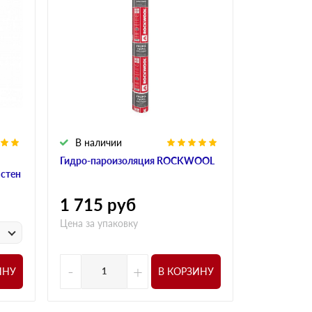
В наличии
В налич
Гидро-пароизоляция ROCKWOOL
Алюминиева
 стен
ROCKWOO
1 715
руб
1 015
р
Цена за упаковку
у
Цена за
-
+
-
ИНУ
В КОРЗИНУ