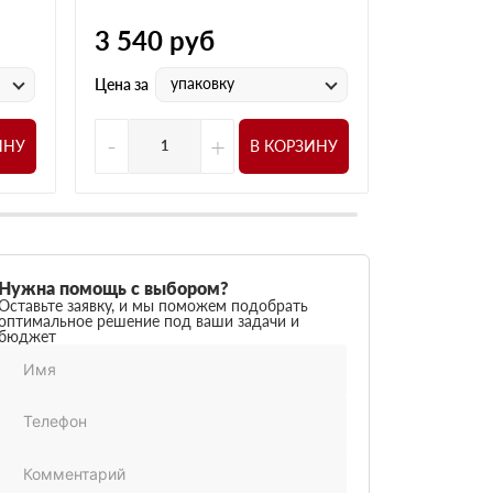
3 540
руб
4 380
р
упаковку
у
Цена за
Цена за
-
+
-
ИНУ
В КОРЗИНУ
Нужна помощь с выбором?
Оставьте заявку, и мы поможем подобрать
оптимальное решение под ваши задачи и
бюджет