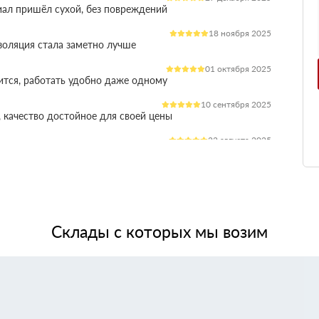
иал пришёл сухой, без повреждений
18 ноября 2025
оляция стала заметно лучше
01 октября 2025
ится, работать удобно даже одному
10 сентября 2025
 качество достойное для своей цены
22 августа 2025
ления расходы на отопление стали ниже
03 июля 2025
ладываются плотно, щелей почти нет
14 июня 2025
жит, влаги не боится, монтаж прошёл без проблем
Склады с которых мы возим
28 мая 2025
 качество, без сюрпризов на объекте
11 мая 2025
я при креплении свою задачу выполняет.
24 апреля 2025