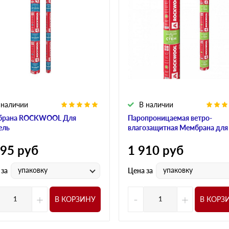
 наличии
В наличии
брана ROCKWOOL Для
Паропроницаемая ветро-
ель
влагозащитная Мембрана для
595
руб
1 910
руб
упаковку
упаковку
 за
Цена за
+
-
+
В КОРЗИНУ
В КОРЗ