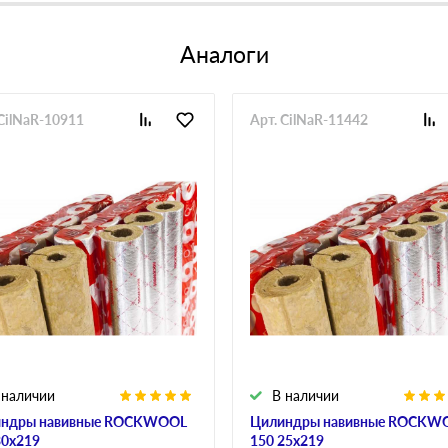
Аналоги
 CilNaR-10911
Арт. CilNaR-11442
 наличии
В наличии
ндры навивные ROCKWOOL
Цилиндры навивные ROCKW
30х219
150 25х219