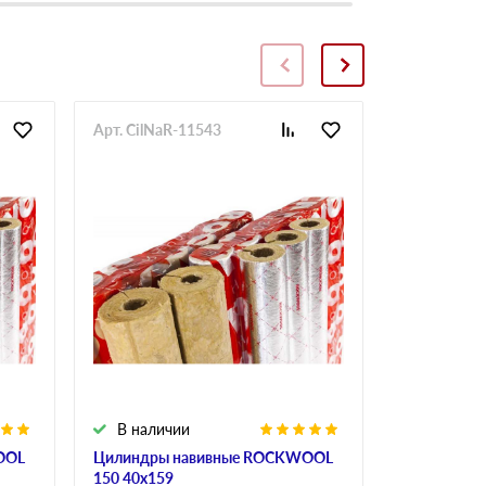
Арт. CilNaR-11543
Арт. CilNaR
В наличии
В налич
OOL
Цилиндры навивные ROCKWOOL
Цилиндры 
150 40х159
150 50х159