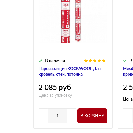
В наличии
В
Пароизоляция ROCKWOOL Для
Мем
кровель, стен, потолка
кров
2 085
руб
2 
Цена за упаковку
Цена
-
+
-
В КОРЗИНУ