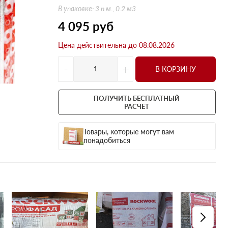
Оптима
Оптима
В упаковке: 3 п.м., 0.2 м3
Н Оптима
Д Оптима
4 095
руб
Д Оптима
Д Экстра
Цена действительна до 08.08.2026
50 мм
50 мм
100 мм
100 мм
-
+
В КОРЗИНУ
Техническая изоляция
Толщина
Цилиндры навивные
50 мм
ПОЛУЧИТЬ БЕСПЛАТНЫЙ
Lamella Mat L
100 мм
РАСЧЕТ
Industrial Batts 80
120 мм
Товары, которые могут вам
CONLIT SL 150
150 мм
понадобиться