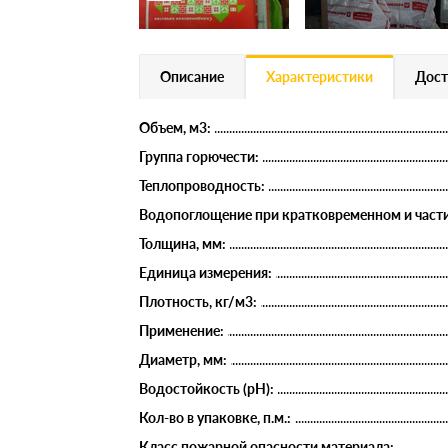
Описание
Характеристики
Дост
Объем, м3:
Группа горючести:
Теплопроводность:
Водопоглощение при кратковременном и части
Толщина, мм:
Единица измерения:
Плотность, кг/м3:
Применение:
Диаметр, мм:
Водостойкость (рН):
Кол-во в упаковке, п.м.:
Класс пожарной опасности материала: