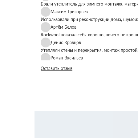
Брали утеплитель для зимнего монтажа, матер
Максим Григорьев
Использовали при реконструкции дома, шумоиз
Артём Белов
Rockwool показал себя хорошо, ничего не крош
Денис Кравцов
Утепляли стены и перекрытия, монтаж простой,
Роман Васильев
Материал соответствует описанию, после утеп
Оставить отзыв
Олег Фёдоров
Брали для утепления кровли, плиты ровные, ук
Павел Антонов
Использовали для бани, утеплитель форму дер
Андрей Лебедев
Работаем с Rockwool не первый раз, стабильное
Михаил Егоров
Утепляли фасад, материал плотный, не ломаетс
Виталий Романов