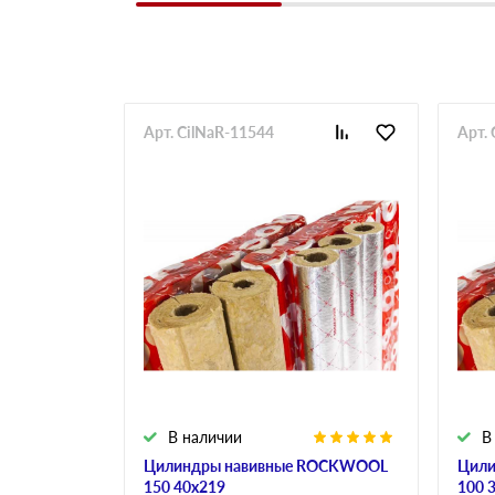
Арт. CilNaR-11544
Арт.
В наличии
В
Цилиндры навивные ROCKWOOL
Цили
150 40х219
100 