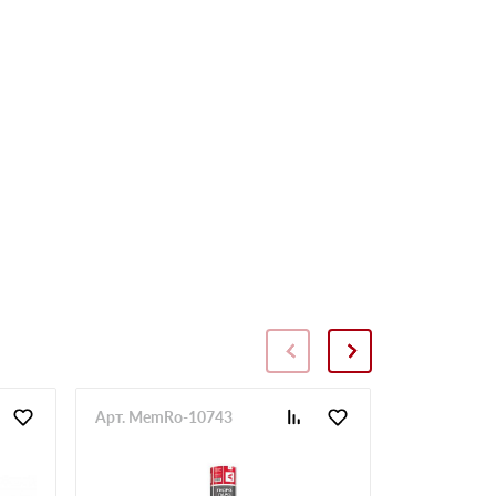
Арт. MemRo-10743
Арт. SopToR