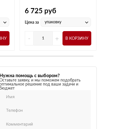
6 725
руб
4 760
р
упаковку
у
Цена за
Цена за
-
+
-
ИНУ
В КОРЗИНУ
Нужна помощь с выбором?
Оставьте заявку, и мы поможем подобрать
оптимальное решение под ваши задачи и
бюджет