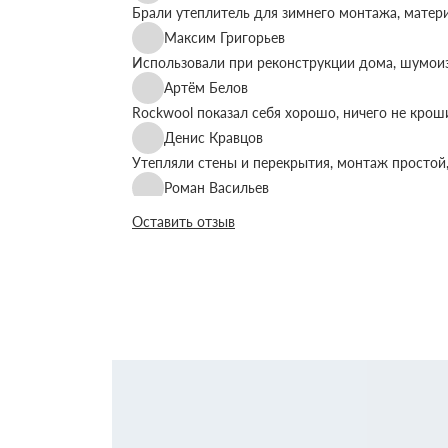
Брали утеплитель для зимнего монтажа, матер
Максим Григорьев
Использовали при реконструкции дома, шумоиз
Артём Белов
Rockwool показал себя хорошо, ничего не крош
Денис Кравцов
Утепляли стены и перекрытия, монтаж простой,
Роман Васильев
Материал соответствует описанию, после утеп
Оставить отзыв
Олег Фёдоров
Брали для утепления кровли, плиты ровные, ук
Павел Антонов
Использовали для бани, утеплитель форму дер
Андрей Лебедев
Работаем с Rockwool не первый раз, стабильное
Михаил Егоров
Утепляли фасад, материал плотный, не ломаетс
Виталий Романов