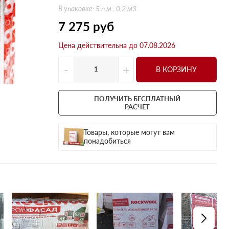
Оптима
Оптима
В упаковке: 5 п.м., 0.2 м3
Н Оптима
Д Оптима
7 275
руб
Д Оптима
Д Экстра
Цена действительна до 07.08.2026
50 мм
50 мм
100 мм
100 мм
-
+
В КОРЗИНУ
Техническая изоляция
Толщина
Цилиндры навивные
50 мм
ПОЛУЧИТЬ БЕСПЛАТНЫЙ
Lamella Mat L
100 мм
РАСЧЕТ
Industrial Batts 80
120 мм
Товары, которые могут вам
CONLIT SL 150
150 мм
понадобиться