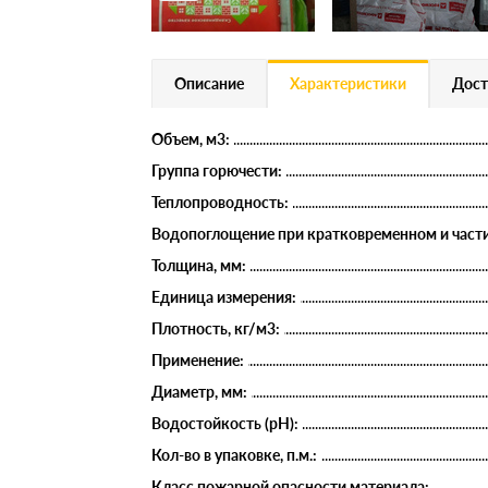
Описание
Характеристики
Дост
Объем, м3:
Группа горючести:
Теплопроводность:
Водопоглощение при кратковременном и части
Толщина, мм:
Единица измерения:
Плотность, кг/м3:
Применение:
Диаметр, мм:
Водостойкость (рН):
Кол-во в упаковке, п.м.:
Класс пожарной опасности материала: