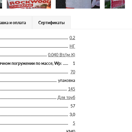
авка и оплата
Сертификаты
0.2
НГ
0.040 Вт/(м·К)
чном погружении по массе, Wp:
1
70
упаковка
145
Для труб
57
3,0
5
КМ0