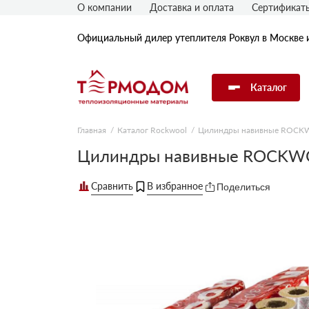
О компании
Доставка и оплата
Сертификат
Официальный дилер утеплителя Роквул в Москве 
Каталог
Главная
Каталог Rockwool
Цилиндры навивные ROC
Утеплитель Rockwool
Цилиндры навивные ROCKWO
Поделиться
Утеплитель Технониколь
Утеплитель Penoplex
Утеплитель Knauf
Утеплитель Isover