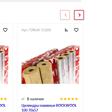
Арт. CilNaR-11260
Арт. CilNaR
В наличии
В налич
OOL
Цилиндры навивные ROCKWOOL
Цилиндры 
100 70х57
150 40х57