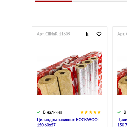
Арт. CilNaR-11609
Арт.
В наличии
В
Цилиндры навивные ROCKWOOL
Цили
150 60х57
150 