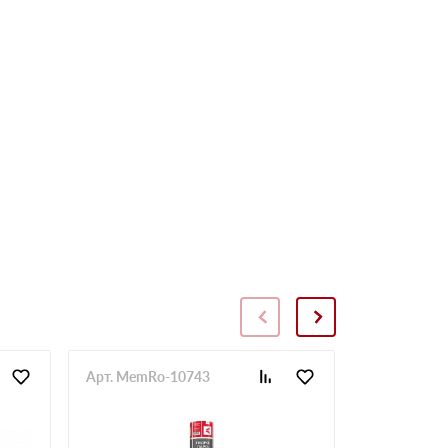
Арт. MemRo-10743
Арт. SopToR