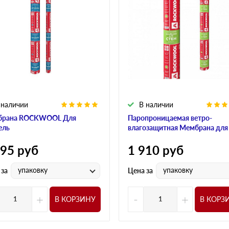
 наличии
В наличии
брана ROCKWOOL Для
Паропроницаемая ветро-
ель
влагозащитная Мембрана для
595
руб
1 910
руб
упаковку
упаковку
 за
Цена за
+
-
+
В КОРЗИНУ
В КОРЗ