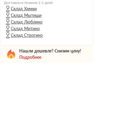
Н Оптима
Доставим в течение 1-2 дней
Склад Химки
Д Оптима
Склад Мытищи
В Оптима
Склад Люблино
Д Стандарт
Склад Митино
Склад Строгино
Н Экстра
Применение
Нашли дешевле? Снизим цену!
Для стен
Подробнее
Для пола
Для фундамента
Для потолков