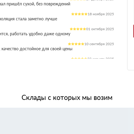
иал пришёл сухой, без повреждений
18 ноября 2025
оляция стала заметно лучше
01 октября 2025
ится, работать удобно даже одному
10 сентября 2025
 качество достойное для своей цены
22 августа 2025
ления расходы на отопление стали ниже
03 июля 2025
ладываются плотно, щелей почти нет
14 июня 2025
жит, влаги не боится, монтаж прошёл без проблем
Склады с которых мы возим
28 мая 2025
 качество, без сюрпризов на объекте
11 мая 2025
я при креплении свою задачу выполняет.
24 апреля 2025