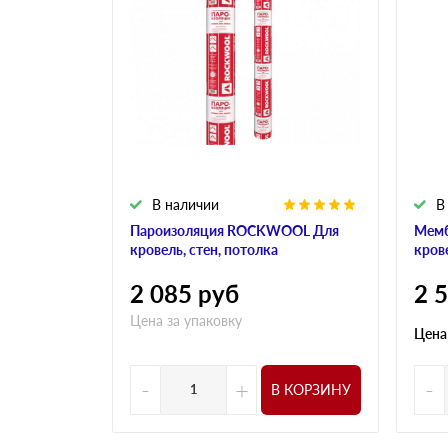
В наличии
В
Пароизоляция ROCKWOOL Для
Мем
кровель, стен, потолка
кров
2 085
руб
2 
Цена за упаковку
Цена
-
+
-
В КОРЗИНУ