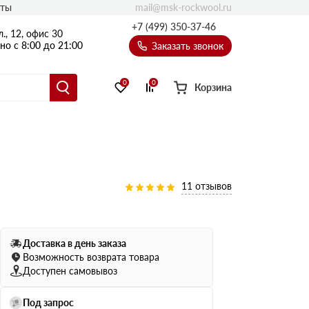
mail@msk-rockwool.ru
кты
Полы
+7 (499) 350-37-46
., 12, офис 30
Балкон
о с 8:00 до 21:00
Заказать звонок
Технолайт
Эсктра
0
0
Корзина
Оптима
Техноакустик
PROF
Акустик Баттс
Ультратонкий
11 отзывов
105
ПРО
50 мм
Доставка в день заказа
80
75 мм
Возможность возврата товара
100 мм
Доступен самовывоз
Руф Баттс
Под запрос