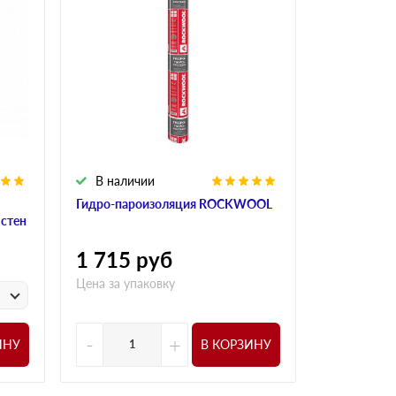
В наличии
В налич
Гидро-пароизоляция ROCKWOOL
Алюминиева
 стен
ROCKWOO
1 715
руб
1 015
р
Цена за упаковку
у
Цена за
-
+
-
ИНУ
В КОРЗИНУ