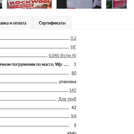
авка и оплата
Сертификаты
0.2
НГ
0.040 Вт/(м·К)
чном погружении по массе, Wp:
1
80
упаковка
145
Для труб
42
3,0
4
КМ0