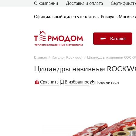
О компании
Доставка и оплата
Сертификат
Официальный дилер утеплителя Роквул в Москве 
Каталог
Главная
Каталог Rockwool
Цилиндры навивные ROC
Утеплитель Rockwool
Цилиндры навивные ROCKWO
Поделиться
Утеплитель Технониколь
Утеплитель Penoplex
Утеплитель Knauf
Утеплитель Isover