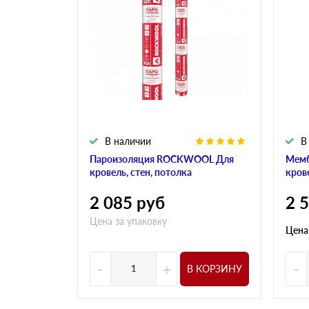
В наличии
В
Пароизоляция ROCKWOOL Для
Мем
кровель, стен, потолка
кров
2 085
руб
2 
Цена за упаковку
Цена
-
+
-
В КОРЗИНУ