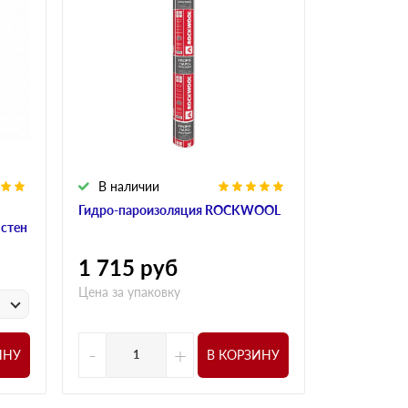
В наличии
В налич
Гидро-пароизоляция ROCKWOOL
Алюминиева
 стен
ROCKWOO
1 715
руб
1 015
р
Цена за упаковку
у
Цена за
-
+
-
ИНУ
В КОРЗИНУ