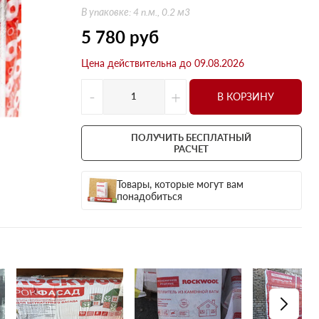
Оптима
Оптима
В упаковке: 4 п.м., 0.2 м3
Н Оптима
Д Оптима
5 780
руб
Д Оптима
Д Экстра
Цена действительна до 09.08.2026
50 мм
50 мм
100 мм
100 мм
-
+
В КОРЗИНУ
Техническая изоляция
Толщина
Цилиндры навивные
50 мм
ПОЛУЧИТЬ БЕСПЛАТНЫЙ
Lamella Mat L
100 мм
РАСЧЕТ
Industrial Batts 80
120 мм
Товары, которые могут вам
CONLIT SL 150
150 мм
понадобиться