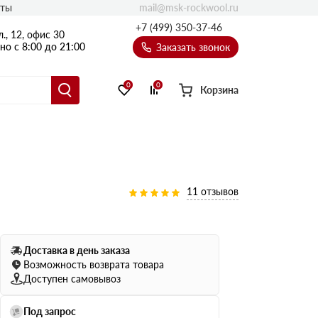
mail@msk-rockwool.ru
кты
Полы
+7 (499) 350-37-46
., 12, офис 30
Балкон
о с 8:00 до 21:00
Заказать звонок
Технолайт
Эсктра
0
0
Корзина
Оптима
Техноакустик
PROF
Акустик Баттс
Ультратонкий
11 отзывов
105
ПРО
50 мм
Доставка в день заказа
80
75 мм
Возможность возврата товара
100 мм
Доступен самовывоз
Руф Баттс
Под запрос