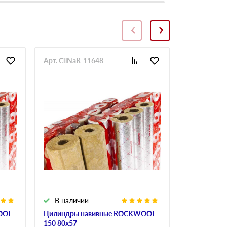
Арт. CilNaR-11648
Арт. CilNaR
В наличии
В налич
OOL
Цилиндры навивные ROCKWOOL
Цилиндры 
150 80х57
150 80х60