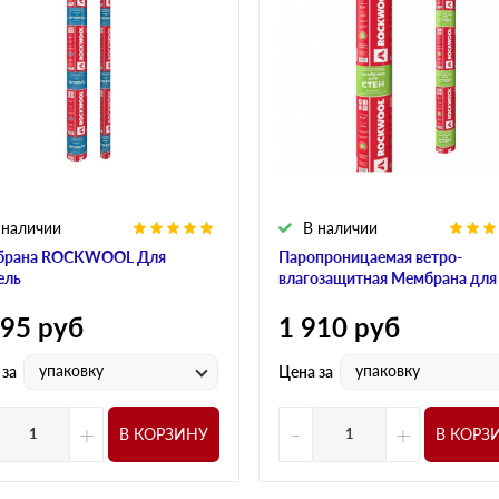
 наличии
В наличии
брана ROCKWOOL Для
Паропроницаемая ветро-
ель
влагозащитная Мембрана для
595
руб
1 910
руб
упаковку
упаковку
 за
Цена за
+
-
+
В КОРЗИНУ
В КОРЗ