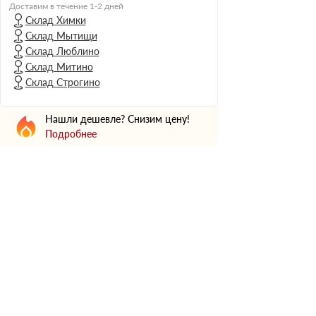
Н Оптима
Доставим в течение 1-2 дней
Склад Химки
Д Оптима
Склад Мытищи
В Оптима
Склад Люблино
Д Стандарт
Склад Митино
Склад Строгино
Н Экстра
Применение
Нашли дешевле? Снизим цену!
Для стен
Подробнее
Для пола
Для фундамента
Для потолков