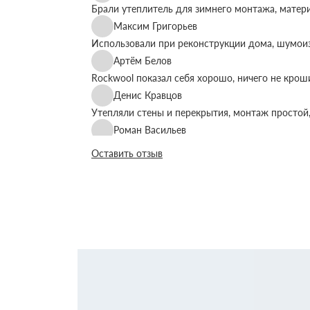
Брали утеплитель для зимнего монтажа, матер
Максим Григорьев
Использовали при реконструкции дома, шумоиз
Артём Белов
Rockwool показал себя хорошо, ничего не крош
Денис Кравцов
Утепляли стены и перекрытия, монтаж простой,
Роман Васильев
Материал соответствует описанию, после утеп
Оставить отзыв
Олег Фёдоров
Брали для утепления кровли, плиты ровные, ук
Павел Антонов
Использовали для бани, утеплитель форму дер
Андрей Лебедев
Работаем с Rockwool не первый раз, стабильное
Михаил Егоров
Утепляли фасад, материал плотный, не ломаетс
Виталий Романов