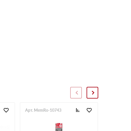
Арт. MemRo-10743
Арт. SopToR