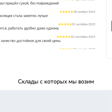
иал пришёл сухой, без повреждений
18 ноября 2025
оляция стала заметно лучше
01 октября 2025
ится, работать удобно даже одному
10 сентября 2025
 качество достойное для своей цены
22 августа 2025
ления расходы на отопление стали ниже
03 июля 2025
ладываются плотно, щелей почти нет
14 июня 2025
жит, влаги не боится, монтаж прошёл без проблем
Склады с которых мы возим
28 мая 2025
 качество, без сюрпризов на объекте
11 мая 2025
я при креплении свою задачу выполняет.
24 апреля 2025