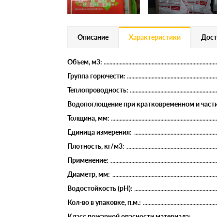
Описание
Характеристики
Дост
Объем, м3:
Группа горючести:
Теплопроводность:
Водопоглощение при кратковременном и части
Толщина, мм:
Единица измерения:
Плотность, кг/м3:
Применение:
Диаметр, мм:
Водостойкость (рН):
Кол-во в упаковке, п.м.:
Класс пожарной опасности материала: