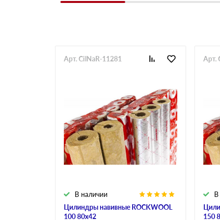
Арт. CilNaR-11281
Арт.
В наличии
В
Цилиндры навивные ROCKWOOL
Цили
100 80х42
150 