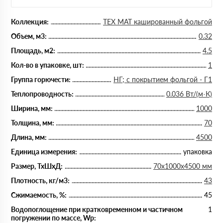
Коллекция:
ТЕХ МАТ кашированный фольгой
Объем, м3:
0.32
Площадь, м2:
4.5
Кол-во в упаковке, шт:
1
Группа горючести:
НГ; с покрытием фольгой - Г1
Теплопроводность:
0.036 Вт/(м·К)
Ширина, мм:
1000
Толщина, мм:
70
Длина, мм:
4500
Единица измерения:
упаковка
Размер, ТхШхД:
70х1000х4500 мм
Плотность, кг/м3:
43
Сжимаемость, %:
45
Водопоглощение при кратковременном и частичном
1
погружении по массе, Wp: