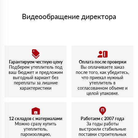
Приобрел Роквул Стандарт. По совету менеджера взял
Менеджер отправит Вам счет, Вы проверяете номенклатуру
именно эту линейку, и не пожалел — теплоизоляция
Номер карты (PAN) должен иметь не менее 15 и не более 19
товара, количество. После оплаты осуществляется доставка
отличная.
символов
либо Вы забираете товар со склада самовывоза.
Видеообращение директора
Дмитрий
02 августа 2023
Мы принимаем платежи с сайта по следующим банковским
Покупал Роквул Эконом для утепления гаража. Материал
картам
плотный, хорошо держит форму. Доволен выбором и
скоростью обслуживания.
Алексей
14 июля 2023
Заказывал Роквул Лайт Баттс. Легко укладывается,
доставка была на следующий день, что приятно
Гарантируем честную цену
Оплата после проверки
удивило. Упаковка целая, никаких повреждений.
Подберем утеплитель под
Вы оплачиваете заказ
ваш бюджет и предложим
после того, как убедитесь,
выгодный вариант без
что приехал нужный
переплаты за лишние
утеплитель в
характеристики
согласованном объеме и
целой упаковке.
12 складов с материалами
Работаем с 2007 года
Можно сразу купить
За годы работы
утеплитель,
выстроили стабильные
пароизоляцию,
поставки строительных