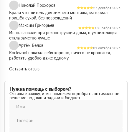
Николай Прохоров
27 декабря 2025
Брали утеплитель для зимнего монтажа, материал
пришёл сухой, без повреждений
Максим Григорьев
18 ноября 2025
Использовали при реконструкции дома, шумоизоляция
стала заметно лучше
Артём Белов
01 октября 2025
Rockwool показал себя хорошо, ничего не крошится,
работать удобно даже одному
Денис Кравцов
10 сентября 2025
Оставить отзыв
Утепляли стены и перекрытия, монтаж простой, качество
достойное для своей цены
Роман Васильев
22 августа 2025
Нужна помощь с выбором?
Материал соответствует описанию, после утепления
Оставьте заявку, и мы поможем подобрать оптимальное
решение под ваши задачи и бюджет
расходы на отопление стали ниже
Олег Фёдоров
03 июля 2025
Брали для утепления кровли, плиты ровные,
укладываются плотно, щелей почти нет
Павел Антонов
14 июня 2025