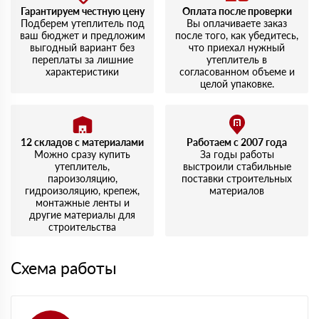
доставка была на следующий день, что приятно
Гарантируем честную цену
Оплата после проверки
удивило. Упаковка целая, никаких повреждений.
Подберем утеплитель под
Вы оплачиваете заказ
ваш бюджет и предложим
после того, как убедитесь,
выгодный вариант без
что приехал нужный
переплаты за лишние
утеплитель в
характеристики
согласованном объеме и
целой упаковке.
12 складов с материалами
Работаем с 2007 года
Можно сразу купить
За годы работы
утеплитель,
выстроили стабильные
пароизоляцию,
поставки строительных
гидроизоляцию, крепеж,
материалов
монтажные ленты и
другие материалы для
строительства
Схема работы