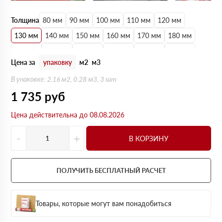
Толщина
80 мм
90 мм
100 мм
110 мм
120 мм
130 мм
140 мм
150 мм
160 мм
170 мм
180 мм
190 мм
200 мм
210 мм
220 мм
230 мм
240 мм
Цена за
упаковку
м2
м3
250 мм
В упаковке: 2.16 м2, 0.28 м3, 3 шт
1 735
руб
Цена действительна до 08.08.2026
-
+
В КОРЗИНУ
ПОЛУЧИТЬ БЕСПЛАТНЫЙ РАСЧЕТ
Товары, которые могут вам понадобиться