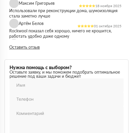
Максим Григорьев
18 ноября 2025
Использовали при реконструкции дома, шумоизоляция
стала заметно лучше
Артём Белов
01 октября 2025
Rockwool показал себя хорошо, ничего не крошится,
работать удобно даже одному
Денис Кравцов
10 сентября 2025
Оставить отзыв
Утепляли стены и перекрытия, монтаж простой, качество
достойное для своей цены
Роман Васильев
22 августа 2025
Нужна помощь с выбором?
Материал соответствует описанию, после утепления
Оставьте заявку, и мы поможем подобрать оптимальное
решение под ваши задачи и бюджет
расходы на отопление стали ниже
Олег Фёдоров
03 июля 2025
Брали для утепления кровли, плиты ровные,
укладываются плотно, щелей почти нет
Павел Антонов
14 июня 2025
Использовали для бани, утеплитель форму держит,
влаги не боится, монтаж прошёл без проблем
Андрей Лебедев
28 мая 2025
Работаем с Rockwool не первый раз, стабильное