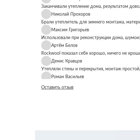
Заканчивали утепление дома, результатом дово
Николай Прохоров
Брали утеплитель для зимнего монтажа, матер
Максим Григорьев
Использовали при реконструкции дома, шумоиз
Артём Белов
Rockwool показал себя хорошо, ничего не крош
Денис Кравцов
Утепляли стены и перекрытия, монтаж простой,
Роман Васильев
Материал соответствует описанию, после утеп
Оставить отзыв
Олег Фёдоров
Брали для утепления кровли, плиты ровные, ук
Павел Антонов
Использовали для бани, утеплитель форму дер
Андрей Лебедев
Работаем с Rockwool не первый раз, стабильное
Михаил Егоров