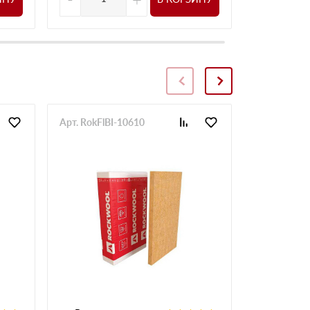
Арт. RokFlBI-10610
Арт. RokFlB