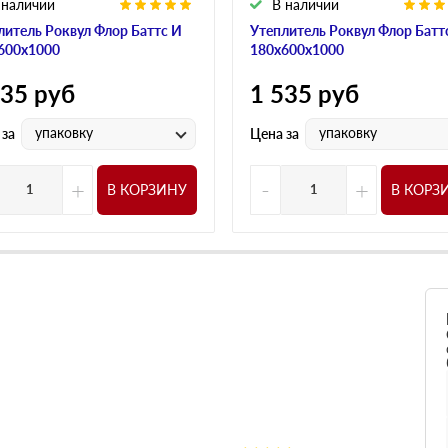
 наличии
В наличии
литель Роквул Флор Баттс И
Утеплитель Роквул Флор Батт
600х1000
180х600х1000
535
руб
1 535
руб
упаковку
упаковку
 за
Цена за
+
-
+
В КОРЗИНУ
В КОРЗ