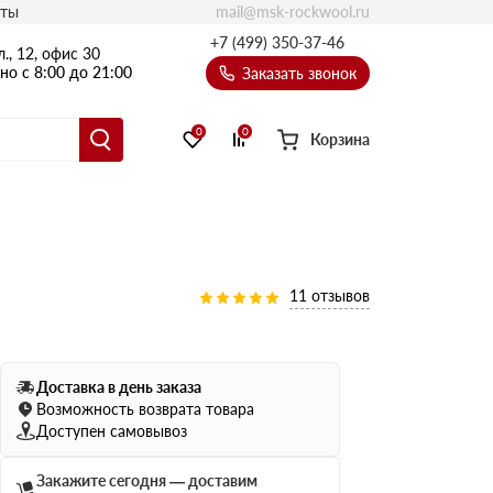
mail@msk-rockwool.ru
кты
Полы
+7 (499) 350-37-46
., 12, офис 30
Балкон
о с 8:00 до 21:00
Заказать звонок
Технолайт
Эсктра
0
0
Корзина
Оптима
Техноакустик
PROF
Акустик Баттс
11 отзывов
Ультратонкий
105
ПРО
50 мм
Доставка в день заказа
80
75 мм
Возможность возврата товара
100 мм
Доступен самовывоз
Руф Баттс
Закажите сегодня — доставим