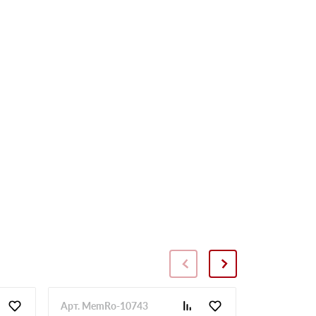
Арт. MemRo-10743
Арт. SopToR