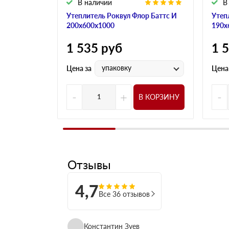
В наличии
В
Утеплитель Роквул Флор Баттс И
Утеп
200х600х1000
190х
1 535
руб
1 
упаковку
Цена за
Цена
-
+
-
В КОРЗИНУ
Отзывы
4,7
Все 36 отзывов
Константин Зуев