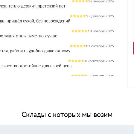
22 января 2026
лен, тепло держит, претензий нет
27 декабря 2025
иал пришёл сухой, без повреждений
18 ноября 2025
оляция стала заметно лучше
01 октября 2025
ится, работать удобно даже одному
10 сентября 2025
 качество достойное для своей цены
22 августа 2025
ления расходы на отопление стали ниже
03 июля 2025
ладываются плотно, щелей почти нет
14 июня 2025
жит, влаги не боится, монтаж прошёл без проблем
Склады с которых мы возим
28 мая 2025
 качество, без сюрпризов на объекте