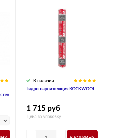
В наличии
В налич
Гидро-пароизоляция ROCKWOOL
Алюминиева
 стен
ROCKWOO
1 715
руб
1 015
р
Цена за упаковку
у
Цена за
-
+
-
ИНУ
В КОРЗИНУ