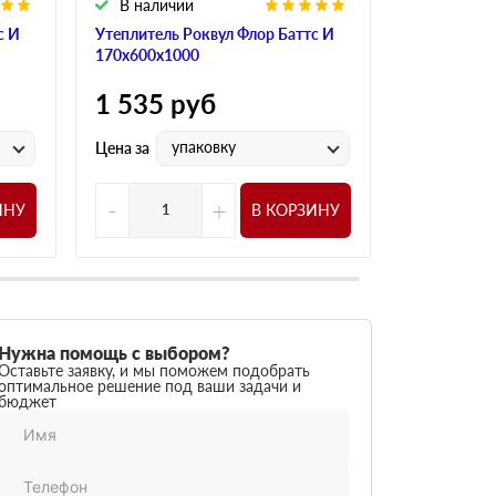
В наличии
В налич
с И
Утеплитель Роквул Флор Баттс И
Утеплитель
170х600х1000
160х600х1
1 535
руб
1 535
р
упаковку
у
Цена за
Цена за
-
+
-
ИНУ
В КОРЗИНУ
Нужна помощь с выбором?
Оставьте заявку, и мы поможем подобрать
оптимальное решение под ваши задачи и
бюджет