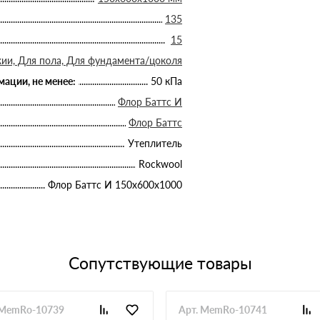
135
15
ии, Для пола, Для фундамента/цоколя
ации, не менее:
50 кПа
Флор Баттс И
Флор Баттс
Утеплитель
Rockwool
Флор Баттс И 150х600х1000
Сопутствующие товары
 MemRo-10739
Арт. MemRo-10741