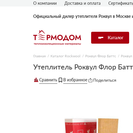
О компании
Доставка и оплата
Сертификат
Официальный дилер утеплителя Роквул в Москве 
Каталог
Главная
Каталог Rockwool
Роквул Флор Баттс
Роквул
Утеплитель Rockwool
Утеплитель Роквул Флор Бат
Поделиться
Утеплитель Технониколь
Утеплитель Penoplex
Утеплитель Knauf
Утеплитель Isover