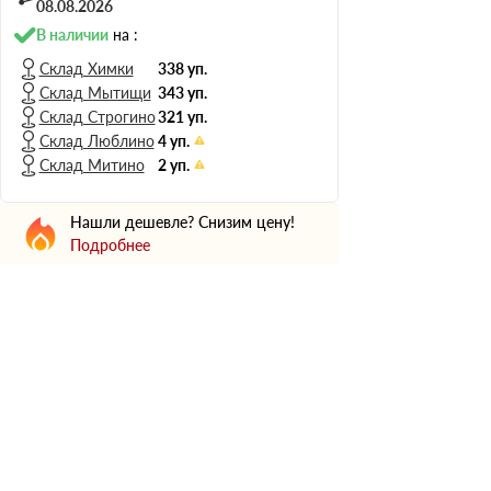
Н Оптима
08.08.2026
Д Оптима
В наличии
на :
В Оптима
Склад Химки
338 уп.
Склад Мытищи
343 уп.
Д Стандарт
Склад Строгино
321 уп.
Н Экстра
Склад Люблино
4 уп.
Применение
Склад Митино
2 уп.
Для стен
Нашли дешевле? Снизим цену!
Для пола
Подробнее
Для фундамента
Для потолков