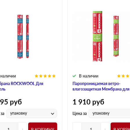
 наличии
В наличии
брана ROCKWOOL Для
Паропроницаемая ветро-
ель
влагозащитная Мембрана для
595
руб
1 910
руб
упаковку
упаковку
 за
Цена за
+
-
+
В КОРЗИНУ
В КОРЗ