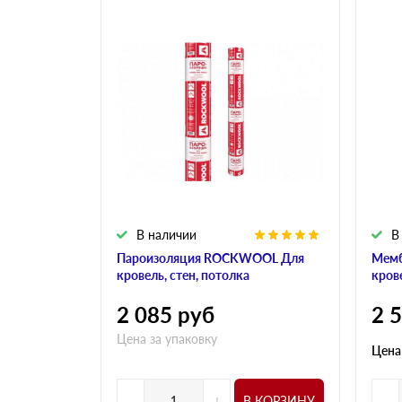
В наличии
В
Пароизоляция ROCKWOOL Для
Мем
кровель, стен, потолка
кров
2 085
руб
2 
Цена за упаковку
Цена
-
+
-
В КОРЗИНУ