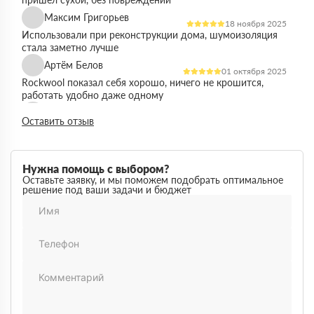
Максим Григорьев
18 ноября 2025
Использовали при реконструкции дома, шумоизоляция
стала заметно лучше
Артём Белов
01 октября 2025
Rockwool показал себя хорошо, ничего не крошится,
работать удобно даже одному
Денис Кравцов
10 сентября 2025
Оставить отзыв
Утепляли стены и перекрытия, монтаж простой, качество
достойное для своей цены
Роман Васильев
22 августа 2025
Нужна помощь с выбором?
Материал соответствует описанию, после утепления
Оставьте заявку, и мы поможем подобрать оптимальное
решение под ваши задачи и бюджет
расходы на отопление стали ниже
Олег Фёдоров
03 июля 2025
Брали для утепления кровли, плиты ровные,
укладываются плотно, щелей почти нет
Павел Антонов
14 июня 2025
Использовали для бани, утеплитель форму держит,
влаги не боится, монтаж прошёл без проблем
Андрей Лебедев
28 мая 2025