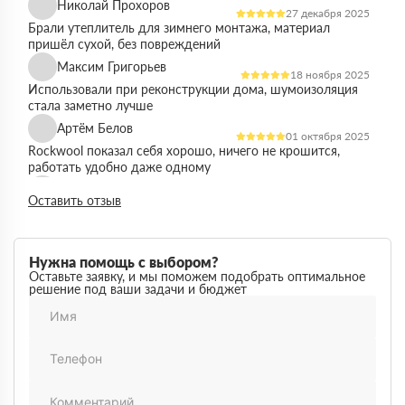
Николай Прохоров
27 декабря 2025
Брали утеплитель для зимнего монтажа, материал
пришёл сухой, без повреждений
Максим Григорьев
18 ноября 2025
Использовали при реконструкции дома, шумоизоляция
стала заметно лучше
Артём Белов
01 октября 2025
Rockwool показал себя хорошо, ничего не крошится,
работать удобно даже одному
Денис Кравцов
10 сентября 2025
Оставить отзыв
Утепляли стены и перекрытия, монтаж простой, качество
достойное для своей цены
Роман Васильев
22 августа 2025
Нужна помощь с выбором?
Материал соответствует описанию, после утепления
Оставьте заявку, и мы поможем подобрать оптимальное
решение под ваши задачи и бюджет
расходы на отопление стали ниже
Олег Фёдоров
03 июля 2025
Брали для утепления кровли, плиты ровные,
укладываются плотно, щелей почти нет
Павел Антонов
14 июня 2025
Использовали для бани, утеплитель форму держит,