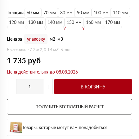
Толщина
60 мм
70 мм
80 мм
90 мм
100 мм
110 мм
120 мм
130 мм
140 мм
150 мм
160 мм
170 мм
180 мм
190 мм
200 мм
210 мм
220 мм
230 мм
Цена за
упаковку
м2
м3
240 мм
250 мм
В упаковке: 7.2 м2, 0.14 м3, 6 шт
1 735
руб
Цена действительна до 08.08.2026
-
+
В КОРЗИНУ
ПОЛУЧИТЬ БЕСПЛАТНЫЙ РАСЧЕТ
Товары, которые могут вам понадобиться