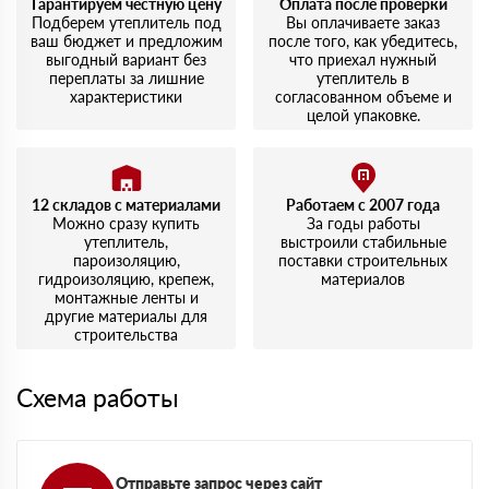
Гарантируем честную цену
Оплата после проверки
удивило. Упаковка целая, никаких повреждений.
Подберем утеплитель под
Вы оплачиваете заказ
ваш бюджет и предложим
после того, как убедитесь,
выгодный вариант без
что приехал нужный
переплаты за лишние
утеплитель в
характеристики
согласованном объеме и
целой упаковке.
12 складов с материалами
Работаем с 2007 года
Можно сразу купить
За годы работы
утеплитель,
выстроили стабильные
пароизоляцию,
поставки строительных
гидроизоляцию, крепеж,
материалов
монтажные ленты и
другие материалы для
строительства
Схема работы
Отправьте запрос через сайт