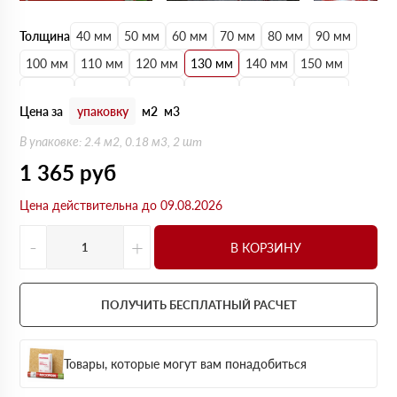
Толщина
40 мм
50 мм
60 мм
70 мм
80 мм
90 мм
100 мм
110 мм
120 мм
130 мм
140 мм
150 мм
160 мм
170 мм
180 мм
190 мм
200 мм
210 мм
Цена за
упаковку
м2
м3
220 мм
230 мм
240 мм
250 мм
В упаковке: 2.4 м2, 0.18 м3, 2 шт
1 365
руб
Цена действительна до 09.08.2026
-
+
В КОРЗИНУ
ПОЛУЧИТЬ БЕСПЛАТНЫЙ РАСЧЕТ
Товары, которые могут вам понадобиться