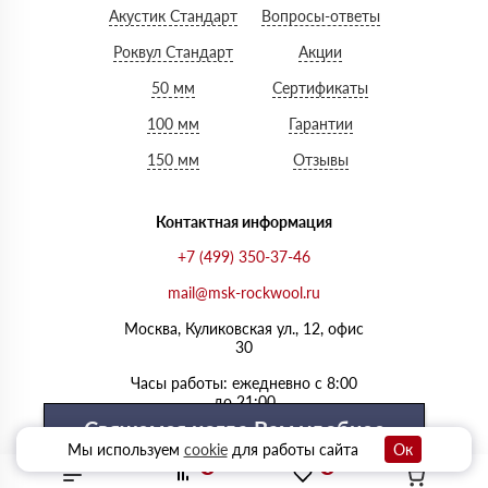
Акустик Стандарт
Вопросы-ответы
Роквул Стандарт
Акции
50 мм
Сертификаты
100 мм
Гарантии
150 мм
Отзывы
Контактная информация
+7 (499) 350-37-46
mail@msk-rockwool.ru
Москва, Куликовская ул., 12, офис
30
Часы работы: ежедневно с 8:00
до 21:00
Свяжемся когда Вам удобнее
Мы используем
cookie
для работы сайта
Ок
0
0
Выберите удобный день