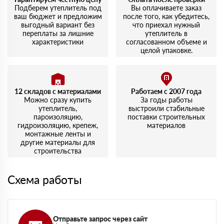
удивило. Упаковка целая, никаких повреждений.
Подберем утеплитель под
Вы оплачиваете заказ
ваш бюджет и предложим
после того, как убедитесь,
выгодный вариант без
что приехал нужный
переплаты за лишние
утеплитель в
характеристики
согласованном объеме и
целой упаковке.
12 складов с материалами
Работаем с 2007 года
Можно сразу купить
За годы работы
утеплитель,
выстроили стабильные
пароизоляцию,
поставки строительных
гидроизоляцию, крепеж,
материалов
монтажные ленты и
другие материалы для
строительства
Схема работы
Отправьте запрос через сайт