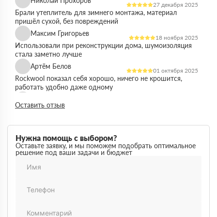
Николай Прохоров
27 декабря 2025
Брали утеплитель для зимнего монтажа, материал
пришёл сухой, без повреждений
Максим Григорьев
18 ноября 2025
Использовали при реконструкции дома, шумоизоляция
стала заметно лучше
Артём Белов
01 октября 2025
Rockwool показал себя хорошо, ничего не крошится,
работать удобно даже одному
Денис Кравцов
10 сентября 2025
Оставить отзыв
Утепляли стены и перекрытия, монтаж простой, качество
достойное для своей цены
Роман Васильев
22 августа 2025
Нужна помощь с выбором?
Материал соответствует описанию, после утепления
Оставьте заявку, и мы поможем подобрать оптимальное
решение под ваши задачи и бюджет
расходы на отопление стали ниже
Олег Фёдоров
03 июля 2025
Брали для утепления кровли, плиты ровные,
укладываются плотно, щелей почти нет
Павел Антонов
14 июня 2025
Использовали для бани, утеплитель форму держит,