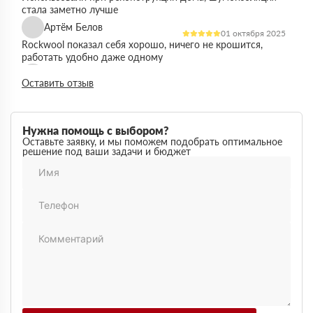
стала заметно лучше
Артём Белов
01 октября 2025
Rockwool показал себя хорошо, ничего не крошится,
работать удобно даже одному
Денис Кравцов
10 сентября 2025
Оставить отзыв
Утепляли стены и перекрытия, монтаж простой, качество
достойное для своей цены
Роман Васильев
22 августа 2025
Нужна помощь с выбором?
Материал соответствует описанию, после утепления
Оставьте заявку, и мы поможем подобрать оптимальное
решение под ваши задачи и бюджет
расходы на отопление стали ниже
Олег Фёдоров
03 июля 2025
Брали для утепления кровли, плиты ровные,
укладываются плотно, щелей почти нет
Павел Антонов
14 июня 2025
Использовали для бани, утеплитель форму держит,
влаги не боится, монтаж прошёл без проблем
Андрей Лебедев
28 мая 2025
Работаем с Rockwool не первый раз, стабильное
качество, без сюрпризов на объекте
Михаил Егоров