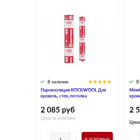
В наличии
В
Пароизоляция ROCKWOOL Для
Мем
кровель, стен, потолка
кров
2 085
руб
2 
Цена за упаковку
Цена
-
+
-
В КОРЗИНУ