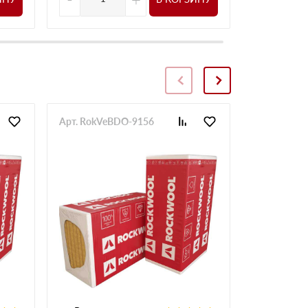
Арт. RokVeBDO-9156
Арт. RokVe