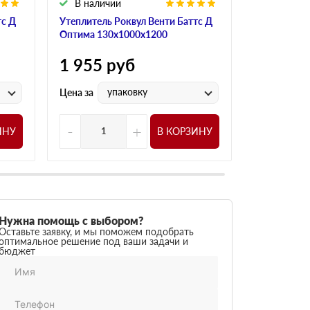
В наличии
В налич
тс Д
Утеплитель Роквул Венти Баттс Д
Утеплитель
Оптима 130х1000х1200
Оптима 150
1 955
руб
1 955
р
упаковку
у
Цена за
Цена за
-
+
-
ИНУ
В КОРЗИНУ
Нужна помощь с выбором?
Оставьте заявку, и мы поможем подобрать
оптимальное решение под ваши задачи и
бюджет