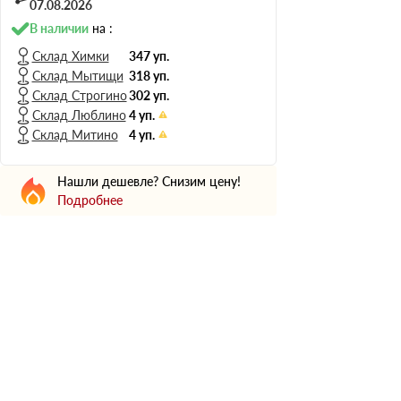
Н Оптима
07.08.2026
Д Оптима
В наличии
на :
В Оптима
Склад Химки
347 уп.
Склад Мытищи
318 уп.
Д Стандарт
Склад Строгино
302 уп.
Н Экстра
Склад Люблино
4 уп.
Применение
Склад Митино
4 уп.
Для стен
Нашли дешевле? Снизим цену!
Для пола
Подробнее
Для фундамента
Для потолков