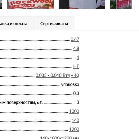
авка и оплата
Сертификаты
0.67
4.8
4
НГ
0.035 - 0.040 Вт/(м·К)
упаковка
0.3
ым поверхностям, σt:
3
1000
140
1200
140х1000х1200 мм