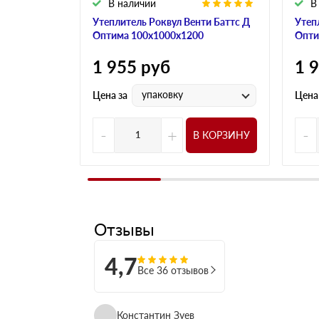
В наличии
В
Утеплитель Роквул Венти Баттс Д
Утеп
Оптима 100х1000х1200
Опти
1 955
руб
1 
упаковку
Цена за
Цена
-
+
-
В КОРЗИНУ
Отзывы
4,7
Все 36 отзывов
Константин Зуев