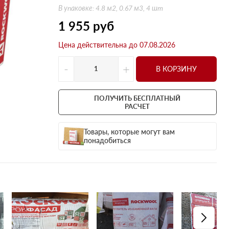
Оптима
Оптима
В упаковке: 4.8 м2, 0.67 м3, 4 шт
Н Оптима
Д Оптима
1 955
руб
Д Оптима
Д Экстра
Цена действительна до 07.08.2026
50 мм
50 мм
100 мм
100 мм
-
+
В КОРЗИНУ
Техническая изоляция
Толщина
Цилиндры навивные
50 мм
ПОЛУЧИТЬ БЕСПЛАТНЫЙ
РАСЧЕТ
Lamella Mat L
100 мм
Industrial Batts 80
120 мм
Товары, которые могут вам
CONLIT SL 150
150 мм
понадобиться