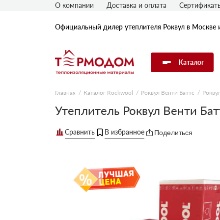
О компании
Доставка и оплата
Сертификат
Официальный дилер утеплителя Роквул в Москве 
Каталог
Главная
Каталог Rockwool
Роквул Венти Баттс
Рокву
Утеплитель Rockwool
Утеплитель Роквул Венти Ба
Поделиться
Утеплитель Технониколь
Утеплитель Penoplex
Утеплитель Knauf
Утеплитель Isover