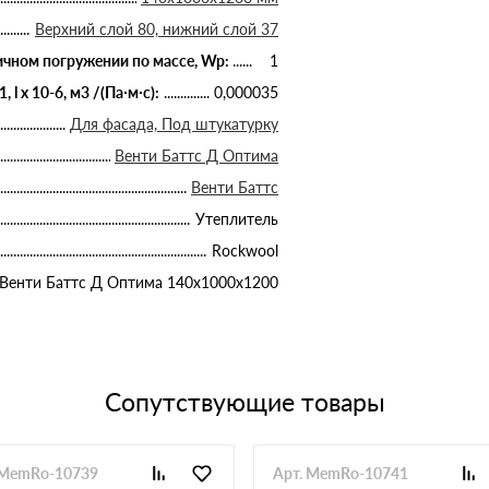
Верхний слой 80, нижний слой 37
чном погружении по массе, Wp:
1
 x 10-6, м3 /(Па∙м∙с):
0,000035
Для фасада, Под штукатурку
Венти Баттс Д Оптима
Венти Баттс
Утеплитель
Rockwool
Венти Баттс Д Оптима 140х1000х1200
Сопутствующие товары
 MemRo-10739
Арт. MemRo-10741