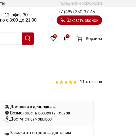
mail@msk-rockwool.ru
кты
Полы
+7 (499) 350-37-46
., 12, офис 30
Балкон
о с 8:00 до 21:00
Заказать звонок
Технолайт
Эсктра
0
0
Корзина
Оптима
Техноакустик
PROF
Акустик Баттс
11 отзывов
Ультратонкий
105
ПРО
50 мм
Доставка в день заказа
80
75 мм
Возможность возврата товара
100 мм
Доступен самовывоз
Руф Баттс
Закажите сегодня — доставим