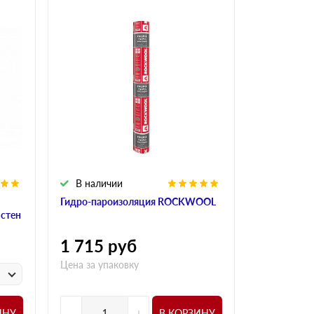
В наличии
В налич
Гидро-пароизоляция ROCKWOOL
Алюминиева
 стен
ROCKWOO
1 715
руб
1 015
р
Цена за упаковку
у
Цена за
-
+
-
ИНУ
В КОРЗИНУ