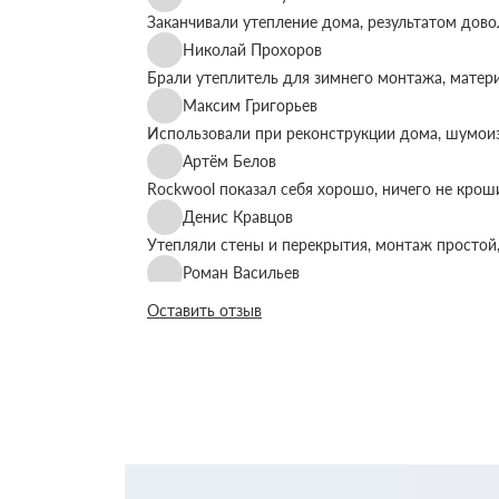
Заканчивали утепление дома, результатом дово
Николай Прохоров
Брали утеплитель для зимнего монтажа, матер
Максим Григорьев
Использовали при реконструкции дома, шумоиз
Артём Белов
Rockwool показал себя хорошо, ничего не крош
Денис Кравцов
Утепляли стены и перекрытия, монтаж простой,
Роман Васильев
Материал соответствует описанию, после утеп
Оставить отзыв
Олег Фёдоров
Брали для утепления кровли, плиты ровные, ук
Павел Антонов
Использовали для бани, утеплитель форму дер
Андрей Лебедев
Работаем с Rockwool не первый раз, стабильное
Михаил Егоров