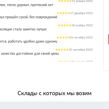
22 января 2026
лен, тепло держит, претензий нет
27 декабря 2025
иал пришёл сухой, без повреждений
18 ноября 2025
оляция стала заметно лучше
01 октября 2025
ится, работать удобно даже одному
10 сентября 2025
 качество достойное для своей цены
22 августа 2025
ления расходы на отопление стали ниже
03 июля 2025
ладываются плотно, щелей почти нет
14 июня 2025
жит, влаги не боится, монтаж прошёл без проблем
Склады с которых мы возим
28 мая 2025
 качество, без сюрпризов на объекте