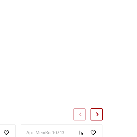
Арт. MemRo-10743
Арт. SopToR