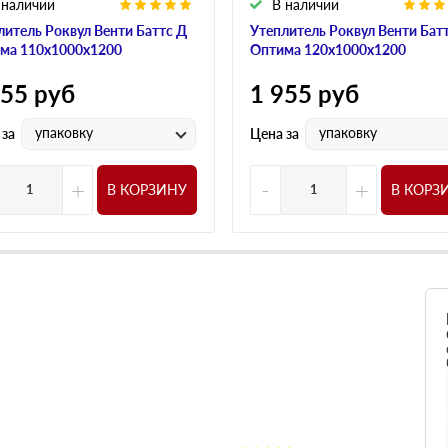
 наличии
В наличии
литель Роквул Венти Баттс Д
Утеплитель Роквул Венти Бат
ма 110х1000х1200
Оптима 120х1000х1200
955
руб
1 955
руб
упаковку
упаковку
 за
Цена за
+
-
+
В КОРЗИНУ
В КОРЗ