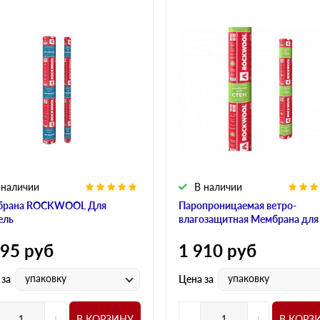
 наличии
В наличии
брана ROCKWOOL Для
Паропроницаемая ветро-
ель
влагозащитная Мембрана для
595
руб
1 910
руб
упаковку
упаковку
 за
Цена за
+
-
+
В КОРЗИНУ
В КОРЗ