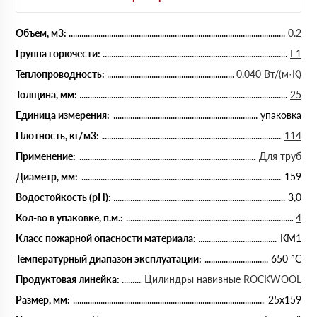
Объем, м3:
0.2
Группа горючести:
Г1
Теплопроводность:
0.040 Вт/(м·К)
Толщина, мм:
25
Единица измерения:
упаковка
Плотность, кг/м3:
114
Применение:
Для труб
Диаметр, мм:
159
Водостойкость (рН):
3,0
Кол-во в упаковке, п.м.:
4
Класс пожарной опасности материала:
КМ1
Температурный диапазон эксплуатации:
650 °С
Продуктовая линейка:
Цилиндры навивные ROCKWOOL
Размер, мм:
25х159