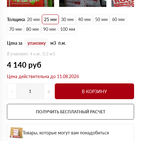
Толщина
20 мм
25 мм
30 мм
40 мм
50 мм
60 мм
70 мм
80 мм
90 мм
100 мм
Цена за
упаковку
м3
п.м.
В упаковке: 4 п.м., 0.2 м3
4 140
руб
Цена действительна до 11.08.2026
-
+
В КОРЗИНУ
ПОЛУЧИТЬ БЕСПЛАТНЫЙ РАСЧЕТ
Товары, которые могут вам понадобиться